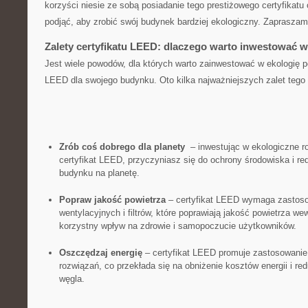
korzyści niesie ze sobą posiadanie tego prestiżowego⁤ certyfikatu or
podjąć, aby zrobić swój ​budynek ‍bardziej ekologiczny. Zapraszamy
Zalety certyfikatu LEED: ​dlaczego warto inwestować w
Jest wiele ​powodów, ‌dla których warto zainwestować w ekologię po
LEED⁣ dla swojego ‍budynku. Oto‍ kilka⁤ najważniejszych zalet‌ tego 
Zrób coś dobrego ​dla ⁣planety
⁢ – ⁢inwestując​ w ekologiczne 
certyfikat LEED, przyczyniasz się‌ do ⁣ochrony ⁤środowiska i r
budynku na ⁢planetę.
Popraw‌ jakość powietrza
– certyfikat LEED wymaga zastos
wentylacyjnych‍ i ⁤filtrów, ⁣które poprawiają jakość powietrza w
korzystny wpływ na zdrowie i samopoczucie użytkowników.
Oszczędzaj⁢ energię
– certyfikat ‍LEED promuje zastosowani
⁤rozwiązań, co ⁤przekłada ​się⁢ na obniżenie kosztów energii i r
węgla.