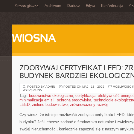
Archiwum
Dariusz
Edyta
Konfederacja
Strona główna
Spi
WIOSNA
ZDOBYWAJ CERTYFIKAT LEED: Z
BUDYNEK BARDZIEJ EKOLOGICZ
POSTED BY ADMIN
POSTED ON MAJ - 13 - 2025
MOŻLIWOŚĆ 
WYŁĄCZONA
Tagi:
budownictwo ekologiczne
,
certyfikacja
,
efektywność energe
minimalizacja emisji
,
ochrona środowiska
,
technologie ekologiczn
LEED
,
zielone budownictwo
,
zrównoważony rozwój
Czy wiesz, że istnieje możliwość⁣ zdobycia certyfikatu ⁤LEED,⁢ kt
⁤budynku?​ Jeśli ⁤chcesz zadbać‍ o środowisko naturalne i zwiększy
swojej nieruchomości, koniecznie ⁢zapoznaj się⁣ z naszym ​artykułe