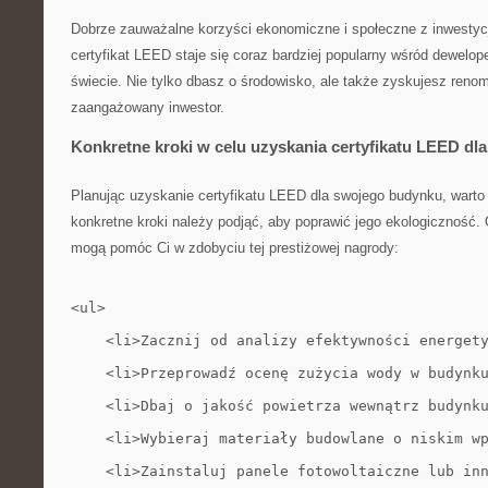
Dobrze zauważalne korzyści ekonomiczne i ‍społeczne z ​inwestycji
certyfikat LEED staje się ⁤coraz bardziej popularny wśród dewelo
⁣świecie. Nie tylko dbasz o środowisko,⁣ ale także zyskujesz‌ renom
⁣zaangażowany ​inwestor.
Konkretne kroki ​w celu‍ uzyskania certyfikatu LEED dl
Planując uzyskanie certyfikatu LEED dla swojego budynku, warto n
konkretne kroki‌ należy podjąć, ​aby​ poprawić⁣ jego ekologiczność
‍mogą pomóc Ci w zdobyciu tej⁤ prestiżowej nagrody:
<ul>
    <li>Zacznij od analizy efektywności energet
    <li>Przeprowadź ocenę zużycia wody w budynk
    <li>Dbaj o jakość powietrza wewnątrz budynk
    <li>Wybieraj materiały budowlane o niskim w
    <li>Zainstaluj panele fotowoltaiczne lub in