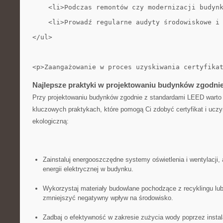
    <li>Podczas remontów czy modernizacji budyn
    <li>Prowadź regularne audyty środowiskowe i
</ul>
<p>Zaangażowanie w proces uzyskiwania certyfika
Najlepsze praktyki w projektowaniu‍ budynków zgodni
Przy projektowaniu budynków ⁤zgodnie z standardami LEED warto ⁢
kluczowych ⁤praktykach, które pomogą Ci ​zdobyć certyfikat ⁤i uczy
ekologiczną:
Zainstaluj energooszczędne systemy oświetlenia i wentylacji,
energii elektrycznej w ⁣budynku.
Wykorzystaj ‌materiały budowlane pochodzące ⁤z⁣ recyklingu ​lub
zmniejszyć negatywny ‍wpływ ‌na⁣ środowisko.
Zadbaj ⁣o efektywność w zakresie ​zużycia​ wody poprzez inst