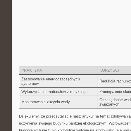
PRAKTYKA
KORZYŚCI
Zastosowanie⁣ energooszczędnych
Redukcja rachunków
systemów
Wykorzystanie ⁣materiałów ⁣z ⁣recyklingu
Zmniejszenie śla
Oszczędność wody⁤
Monitorowanie zużycia wody
związanych
Dziękujemy, że przeczytaliście nasz artykuł na ⁣temat ⁢zdobywania
uczynienia‌ swojego budynku bardziej ekologicznym. Wprowadze
budowlanych⁣ nie tylko ‍korzystnie‌ wpłynie na‌ środowisko, ale rów