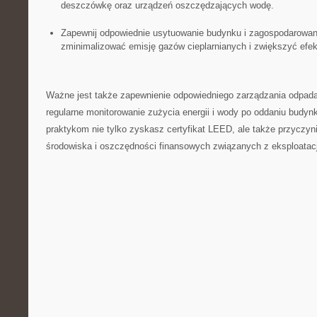
⁤deszczówkę oraz urządzeń oszczędzających wodę.
Zapewnij odpowiednie usytuowanie budynku i zagospodarowanie
zminimalizować emisję ​gazów cieplarnianych i​ zwiększyć efe
Ważne ‍jest⁤ także zapewnienie odpowiedniego zarządzania odpa
regularne monitorowanie zużycia energii i wody po⁤ oddaniu budyn
praktykom‍ nie tylko zyskasz certyfikat LEED, ale także przyczyn
środowiska‌ i oszczędności ⁢finansowych ​związanych z eksploata