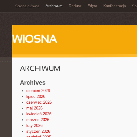
Archiwum
Dariusz
Edyta
Konfederacja
Strona główna
Spi
WIOSNA
ARCHIWUM
Archives
sierpień 2026
lipiec 2026
czerwiec 2026
maj 2026
kwiecień 2026
marzec 2026
luty 2026
styczeń 2026