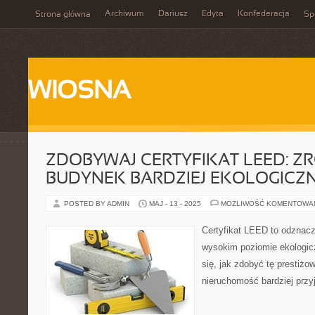
Archiwum
Dariusz
Edyta
Konfederacja
Strona główna
Spi
WIOSNA
ZDOBYWAJ CERTYFIKAT LEED: Z
BUDYNEK BARDZIEJ EKOLOGICZ
POSTED BY ADMIN
MAJ - 13 - 2025
MOŻLIWOŚĆ KOMENTOWA
Certyfikat LEED to odznacz
wysokim poziomie ekologic
się, jak zdobyć tę prestiżo
nieruchomość bardziej przy