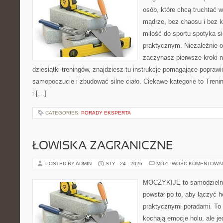
osób, które chcą truchtać w
mądrze, bez chaosu i bez ko
miłość do sportu spotyka s
praktycznym. Niezależnie o
zaczynasz pierwsze kroki n
dziesiątki treningów, znajdziesz tu instrukcje pomagające popraw
samopoczucie i zbudować silne ciało. Ciekawe kategorie to Treni
i […]
CATEGORIES:
PORADY EKSPERTA
ŁOWISKA ZAGRANICZNE
POSTED BY ADMIN
STY - 24 - 2026
MOŻLIWOŚĆ KOMENTOWA
MOCZYKIJE to samodzielny 
powstał po to, aby łączyć 
praktycznymi poradami. To 
kochają emocje holu, ale j