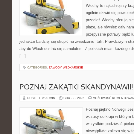
Włochy to najładniejszy kra
ogólnie dziwić się powszec
przecież Włochy oferują nie
plaże, ale również dały nam
przepyszne potrawy bądź l
jednakże bardziej się skupić na zwiedzaniu Italii. Prawdziwym strz
aby do Włoch dostać się samolotem. Z polskich miast każdego dni
[…]
CATEGORIES:
ZAWODY WĘDKARSKIE
POZNAJ ZAKĄTKI SKANDYNAWII!
POSTED BY ADMIN
GRU - 2 - 2025
MOŻLIWOŚĆ KOMENTOWAN
Poznaj piękno Norwegii Jeśl
wczasy do kraju w którym 
wszystkim podziwiać piękne
niewątpliwie zalicza się w t