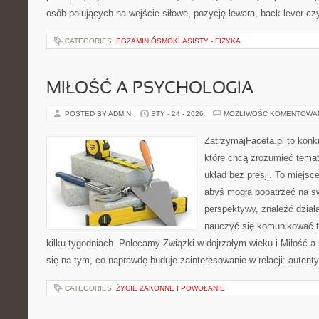
osób polujących na wejście siłowe, pozycję lewara, back lever cz
CATEGORIES:
EGZAMIN ÓSMOKLASISTY - FIZYKA
MIŁOŚĆ A PSYCHOLOGIA
POSTED BY ADMIN
STY - 24 - 2026
MOŻLIWOŚĆ KOMENTOWA
ZatrzymajFaceta.pl to konkr
które chcą zrozumieć temat
układ bez presji. To miejsc
abyś mogła popatrzeć na sw
perspektywy, znaleźć dział
nauczyć się komunikować ta
kilku tygodniach. Polecamy Związki w dojrzałym wieku i Miłość a
się na tym, co naprawdę buduje zainteresowanie w relacji: auten
CATEGORIES:
ŻYCIE ZAKONNE I POWOŁANIE