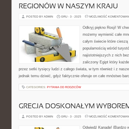
REGIONÓW W NASZYM KRAJU
POSTED BY ADMIN
GRU - 3 - 2025
MOŻLIWOŚĆ KOMENTOWAN
Odkryj piękno Rosji! W chw
możemy wymienić całe mnó
całym świecie które cieszą
popularnością wśród turys
najistotniejszych z nich be
zaliczony Egipt który każd
przez setki tysięcy ludzi z całego świata, w tym również i z nasze
jednak temu dziwić, gdyż faktycznie oferuje on całe mnóstwo ba
CATEGORIES:
PYTANIA OD RODZICÓW
GRECJA DOSKONAŁYM WYBOREM
POSTED BY ADMIN
GRU - 3 - 2025
MOŻLIWOŚĆ KOMENTOWAN
Odwiedź Kanadę! {Bardzo w