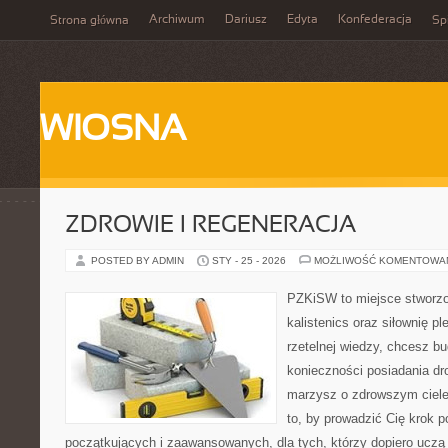
Archiwum
Dariusz
Edyta
Konfederacja
Strona główna
Spi
WIOSNA
ZDROWIE I REGENERACJA
POSTED BY ADMIN
STY - 25 - 2026
MOŻLIWOŚĆ KOMENTOWA
PZKiSW to miejsce stworzo
kalistenics oraz siłownię p
rzetelnej wiedzy, chcesz 
konieczności posiadania dro
marzysz o zdrowszym ciele,
to, by prowadzić Cię krok p
początkujących i zaawansowanych, dla tych, którzy dopiero uczą s