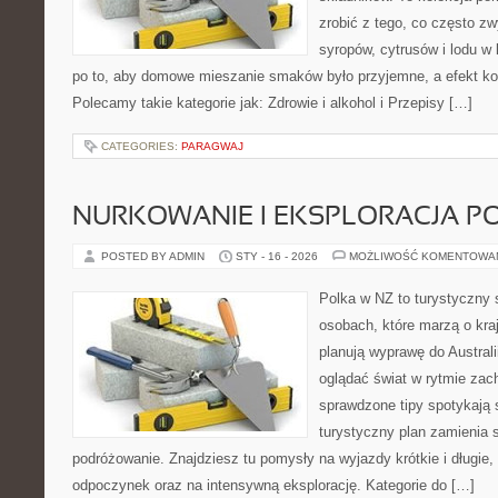
zrobić z tego, co często zw
syropów, cytrusów i lodu w
po to, aby domowe mieszanie smaków było przyjemne, a efekt ko
Polecamy takie kategorie jak: Zdrowie i alkohol i Przepisy […]
CATEGORIES:
PARAGWAJ
NURKOWANIE I EKSPLORACJA 
POSTED BY ADMIN
STY - 16 - 2026
MOŻLIWOŚĆ KOMENTOWA
Polka w NZ to turystyczny 
osobach, które marzą o kraj
planują wyprawę do Australi
oglądać świat w rytmie zac
sprawdzone tipy spotykają s
turystyczny plan zamienia
podróżowanie. Znajdziesz tu pomysły na wyjazdy krótkie i długie, n
odpoczynek oraz na intensywną eksplorację. Kategorie do […]