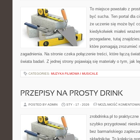
To miejsce powstało z prost
być sucha. Ten portal dla 
że uczenie się może być cod
kiedykolwiek miałeś wrażen
przegadane, tutaj znajdzie
które pomagają zrozumieć n
zagadnienia. Na stronie czeka połączenie treści, które łączą świ
świata badań. Z jednej strony pojawiają się materiały o tym, jak l
CATEGORIES:
MUZYKA FILMOWA I MUSICALE
PRZEPISY NA PROSTY DRINK
POSTED BY ADMIN
STY - 17 - 2026
MOŻLIWOŚĆ KOMENTOWA
zrobdrinka.pl to praktyczne
szybko przygotować niesko
bez barmańskiego zaplecza
składników. To kolekcja pom