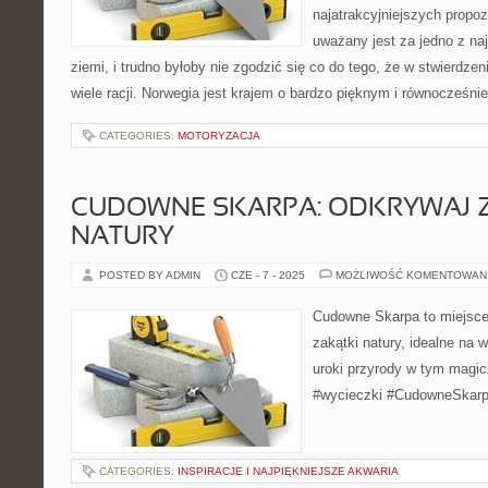
najatrakcyjniejszych propo
uważany jest za jedno z na
ziemi, i trudno byłoby nie zgodzić się co do tego, że w stwierdzen
wiele racji. Norwegia jest krajem o bardzo pięknym i równocześn
CATEGORIES:
MOTORYZACJA
CUDOWNE SKARPA: ODKRYWAJ 
NATURY
POSTED BY ADMIN
CZE - 7 - 2025
MOŻLIWOŚĆ KOMENTOWAN
Cudowne Skarpa to miejsce
zakątki natury, idealne na 
uroki przyrody w tym magic
#wycieczki #CudowneSkar
CATEGORIES:
INSPIRACJE I NAJPIĘKNIEJSZE AKWARIA