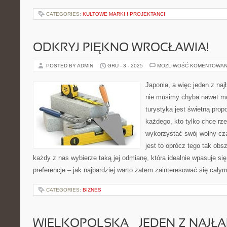
CATEGORIES:
KULTOWE MARKI I PROJEKTANCI
ODKRYJ PIĘKNO WROCŁAWIA!
POSTED BY ADMIN
GRU - 3 - 2025
MOŻLIWOŚĆ KOMENTOWAN
Japonia, a więc jeden z na
nie musimy chyba nawet mów
turystyka jest świetną prop
każdego, kto tylko chce rz
wykorzystać swój wolny c
jest to oprócz tego tak obs
każdy z nas wybierze taką jej odmianę, która idealnie wpasuje si
preferencje – jak najbardziej warto zatem zainteresować się cały
CATEGORIES:
BIZNES
WIELKOPOLSKA – JEDEN Z NAJŁ