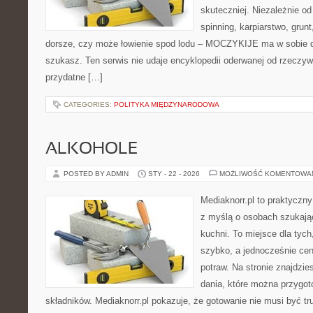
skuteczniej. Niezależnie od
spinning, karpiarstwo, gru
dorsze, czy może łowienie spod lodu – MOCZYKIJE ma w sobie do
szukasz. Ten serwis nie udaje encyklopedii oderwanej od rzeczywis
przydatne […]
CATEGORIES:
POLITYKA MIĘDZYNARODOWA
ALKOHOLE
POSTED BY ADMIN
STY - 22 - 2026
MOŻLIWOŚĆ KOMENTOWA
Mediaknorr.pl to praktyczny
z myślą o osobach szukają
kuchni. To miejsce dla tyc
szybko, a jednocześnie ce
potraw. Na stronie znajdzie
dania, które można przygot
składników. Mediaknorr.pl pokazuje, że gotowanie nie musi być tr