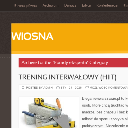
Archiwum
Dariusz
Edyta
Konfederacja
Strona główna
Spi
WIOSNA
Archive for the ‘Porady eksperta’ Category
TRENING INTERWAŁOWY (HIIT)
POSTED BY ADMIN
STY - 24 - 2026
MOŻLIWOŚĆ KOMENTOWA
Bieganiewwarszawie.pl to 
osób, które chcą truchtać w
mądrze, bez chaosu i bez ko
miłość do sportu spotyka s
praktycznym. Niezależnie o