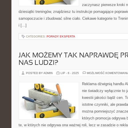
zaczynasz pierwsze kroki n
dziesiątki treningów, znajdziesz tu instrukcje pomagające popraw
samopoczucie i zbudować silne ciało. Ciekawe kategorie to Treni
i […]
CATEGORIES:
PORADY EKSPERTA
JAK MOŻEMY TAK NAPRAWDĘ P
NAS LUDZI?
POSTED BY ADMIN
LIP - 6 - 2025
MOŻLIWOŚĆ KOMENTOWAN
Reklama dźwignią handlu Akt
nie świadczy wyłącznie to 
kwestii jakości bądź cen. T
istotne czynniki, ale prawda
można pomniejszyć znaczen
których promocja odgrywa b
te, w których nie odgrywa ona ważnej roli, lecz w zasadzie o rek