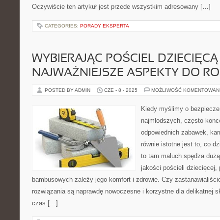
Oczywiście ten artykuł jest przede wszystkim adresowany […]
CATEGORIES:
PORADY EKSPERTA
WYBIERAJĄC POŚCIEL DZIECIĘCĄ 
NAJWAŻNIEJSZE ASPEKTY DO R
POSTED BY ADMIN
CZE - 8 - 2025
MOŻLIWOŚĆ KOMENTOWAN
Kiedy myślimy o bezpiecze
najmłodszych, często konc
odpowiednich zabawek, kar
równie istotne jest to, co d
to tam maluch spędza dużą 
jakości pościeli dziecięcej
bambusowych zależy jego komfort i zdrowie. Czy zastanawialiście 
rozwiązania są naprawdę nowoczesne i korzystne dla delikatnej sk
czas […]