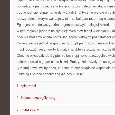
najistotniejszych z nich bez wątpienia może być zaliczony Egipt 
odwiedzany jest przez setki tysięcy ludzi z całego świata, w tym 
trudno jest się jednak temu dziwić, gdyż faktycznie oferuje on c
rzeczy dzięki którym wakacje w nim za każdym razem są nieza
Egipt jest przede wszystkim krajem o niezwykle długiej historii – c
w tym regionie jedna z najsłynniejszych cywilizacji w dziejach l
obecnie możemy w nim podziwiać sporo pięknych pozostałości po
Równocześnie jednak współczesny Egipt jest muzułmańskim kra
mogli poczuć niesamowity klimat, charakterystyczny wyłącznie dl
Obecnie wycieczki do Egiptu nie kosztują nawet szczególnie wiele,
zainteresować się tym nieco bliżej. Praktycznie każdy z nas będ
tym kraju swój wolny czas, z jednej strony oglądając wspaniałe za
unikalną i bardzo egzotyczną dla nas kulturę.
1.
spis tresci
2.
Zobacz szczegóły tutaj
3.
mapa strony