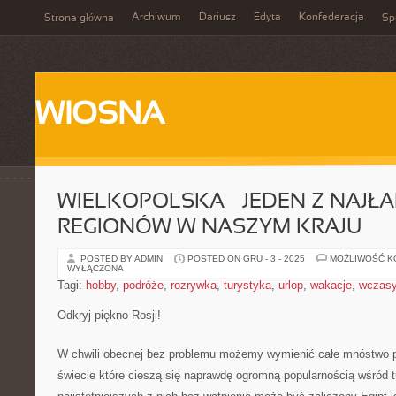
Archiwum
Dariusz
Edyta
Konfederacja
Strona główna
Spi
WIOSNA
WIELKOPOLSKA – JEDEN Z NAJŁ
REGIONÓW W NASZYM KRAJU
POSTED BY ADMIN
POSTED ON GRU - 3 - 2025
MOŻLIWOŚĆ 
WYŁĄCZONA
Tagi:
hobby
,
podróże
,
rozrywka
,
turystyka
,
urlop
,
wakacje
,
wczas
Odkryj piękno Rosji!
W chwili obecnej bez problemu możemy wymienić całe mnóstwo 
świecie które cieszą się naprawdę ogromną popularnością wśród 