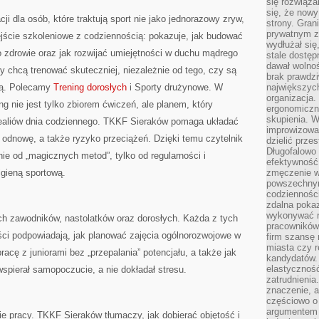
się rozwiąz
się, że now
ji dla osób, które traktują sport nie jako jednorazowy zryw,
strony. Gra
prywatnym za
ejście szkoleniowe z codziennością: pokazuje, jak budować
wydłużał się
o zdrowie oraz jak rozwijać umiejętności w duchu mądrego
stale dostęp
dawał wolno
zy chcą trenować skuteczniej, niezależnie od tego, czy są
brak prawdz
obą. Polecamy
Trening dorosłych
i Sporty drużynowe. W
największych
organizacja
ing nie jest tylko zbiorem ćwiczeń, ale planem, który
ergonomiczne
skupienia. W
realiów dnia codziennego. TKKF Sieraków pomaga układać
improwizować
 odnowę, a także ryzyko przeciążeń. Dzięki temu czytelnik
dzielić prze
Długofalowo 
ie od „magicznych metod”, tylko od regularności i
efektywność,
igieną sportową.
zmęczenie w
powszechnym
codzienności
zdalna poka
wykonywać r
ch zawodników, nastolatków oraz dorosłych. Każda z tych
pracowników
eści podpowiadają, jak planować zajęcia ogólnorozwojowe w
firm szansę 
miasta czy r
acę z juniorami bez „przepalania” potencjału, a także jak
kandydatów. 
elastyczność
wspierał samopoczucie, a nie dokładał stresu.
zatrudnieni
znaczenie, a
częściowo o
argumentem 
ie pracy. TKKF Sieraków tłumaczy, jak dobierać objętość i