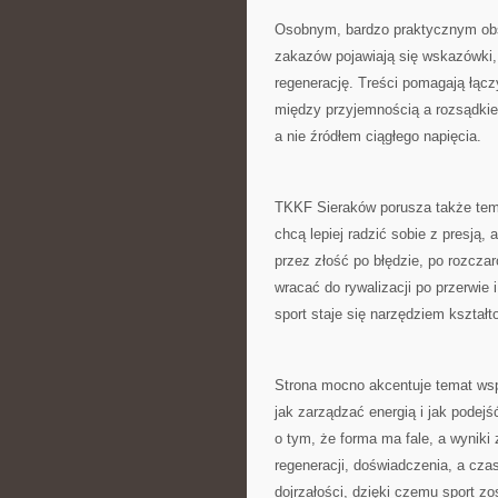
Osobnym, bardzo praktycznym obs
zakazów pojawiają się wskazówki,
regenerację. Treści pomagają łąc
między przyjemnością a rozsądkie
a nie źródłem ciągłego napięcia.
TKKF Sieraków porusza także tema
chcą lepiej radzić sobie z presją,
przez złość po błędzie, po rozcza
wracać do rywalizacji po przerwie 
sport staje się narzędziem kształt
Strona mocno akcentuje temat wsp
jak zarządzać energią i jak podejść
o tym, że forma ma fale, a wyniki
regeneracji, doświadczenia, a cz
dojrzałości, dzięki czemu sport zo