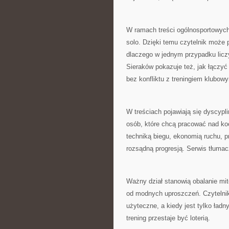
W ramach treści ogólnosportowych
solo. Dzięki temu czytelnik może
dlaczego w jednym przypadku lic
Sieraków pokazuje też, jak łączyć
bez konfliktu z treningiem klubow
W treściach pojawiają się dyscyplin
osób, które chcą pracować nad koor
techniką biegu, ekonomią ruchu, 
rozsądną progresją. Serwis tłumacz
Ważny dział stanowią obalanie m
od modnych uproszczeń. Czytelnik 
użyteczne, a kiedy jest tylko ładn
trening przestaje być loterią.