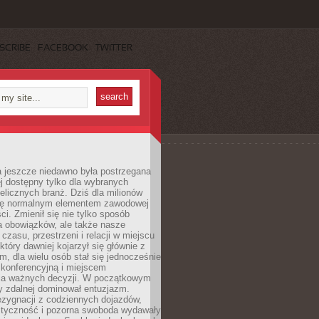
SCRIBE
FACEBOOK
TWITTER
a jeszcze niedawno była postrzegana
ej dostępny tylko dla wybranych
elicznych branż. Dziś dla milionów
 się normalnym elementem zawodowej
ci. Zmienił się nie tylko sposób
 obowiązków, ale także nasze
 czasu, przestrzeni i relacji w miejscu
który dawniej kojarzył się głównie z
, dla wielu osób stał się jednocześnie
 konferencyjną i miejscem
a ważnych decyzji. W początkowym
y zdalnej dominował entuzjazm.
ezygnacji z codziennych dojazdów,
styczność i pozorna swoboda wydawały