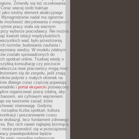
egionu. Zmieniły się też oczekiwania
Coraz więcej osób traktuje
 jako istotny element atrakcyjnego
a. Wynagrodzenie nadal ma ogromne
le możliwość decydowania o miejscu i
 rytmie pracy stała się ważnym
przy wyborze pracodawcy. Nie można
ąć kwestii relacji międzyludzkich.
wszystkich wad, było przestrzenią
ych rozmów, budowania zaufania i
j wymiany wiedzy. W modelu zdalnym
któw zostało sprowadzonych do
h spotkań online. Trudniej wtedy o
 szybką konsultację czy poczucie
Zwłaszcza nowi pracownicy mogą mieć
rożeniem się do zespołu, jeśli znają
ników jedynie z małych okienek na
śnie dlatego coraz częściej pojawiają
poradniki i
portal ekspercki
poświęcony
ądrze organizować pracę zdalną, aby
 chaosem, ani cyfrowym więzieniem.
je się tworzenie zasad, które
chować równowagę. Godziny
 rozsądna liczba spotkań, kultura
munikacji i poszanowanie czasu
ie drobiazgi, lecz fundament zdrowego
ia. Bez nich nawet najlepiej brzmiąca
 może przerodzić się w przeciążenie.
pracy prawdopodobnie będzie
Dla wielu zespołów najlepszym