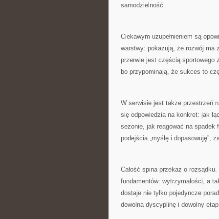
samodzielność.
Ciekawym uzupełnieniem są opowieś
warstwy: pokazują, że rozwój ma z
przerwie jest częścią sportowego 
bo przypominają, że sukces to czę
W serwisie jest także przestrzeń n
się odpowiedzią na konkret: jak łą
sezonie, jak reagować na spadek f
podejścia „myślę i dopasowuję”, zam
Całość spina przekaz o rozsądku. 
fundamentów: wytrzymałości, a tak
dostaje nie tylko pojedyncze porad
dowolną dyscyplinę i dowolny etap