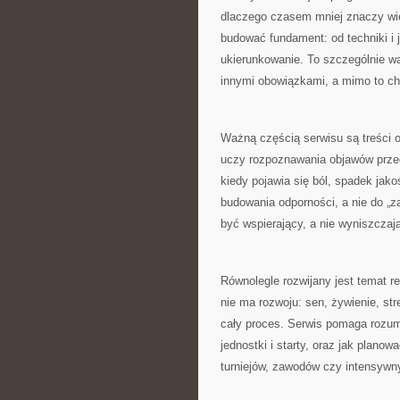
dlaczego czasem mniej znaczy wię
budować fundament: od techniki i 
ukierunkowanie. To szczególnie wa
innymi obowiązkami, a mimo to ch
Ważną częścią serwisu są treści o
uczy rozpoznawania objawów przec
kiedy pojawia się ból, spadek jako
budowania odporności, a nie do „
być wspierający, a nie wyniszczaj
Równolegle rozwijany jest temat r
nie ma rozwoju: sen, żywienie, str
cały proces. Serwis pomaga rozum
jednostki i starty, oraz jak plano
turniejów, zawodów czy intensywn