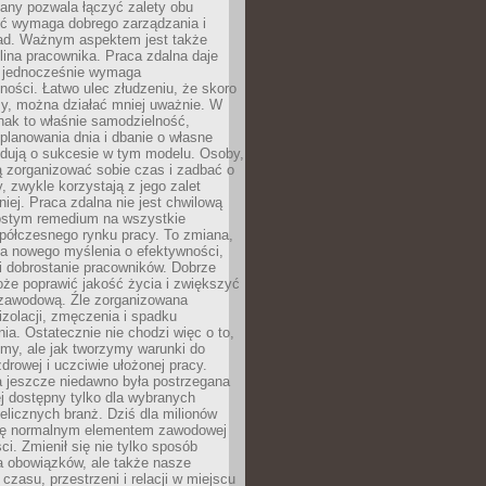
any pozwala łączyć zalety obu
oć wymaga dobrego zarządzania i
ad. Ważnym aspektem jest także
ina pracownika. Praca zdalna daje
e jednocześnie wymaga
ności. Łatwo ulec złudzeniu, że skoro
rzy, można działać mniej uważnie. W
nak to właśnie samodzielność,
planowania dnia i dbanie o własne
ydują o sukcesie w tym modelu. Osoby,
ią zorganizować sobie czas i zadbać o
y, zwykle korzystają z jego zalet
niej. Praca zdalna nie jest chwilową
ostym remedium na wszystkie
półczesnego rynku pracy. To zmiana,
a nowego myślenia o efektywności,
i dobrostanie pracowników. Dobrze
że poprawić jakość życia i zwiększyć
 zawodową. Źle zorganizowana
izolacji, zmęczenia i spadku
a. Ostatecznie nie chodzi więc o to,
my, ale jak tworzymy warunki do
drowej i uczciwie ułożonej pracy.
a jeszcze niedawno była postrzegana
ej dostępny tylko dla wybranych
elicznych branż. Dziś dla milionów
 się normalnym elementem zawodowej
ci. Zmienił się nie tylko sposób
 obowiązków, ale także nasze
 czasu, przestrzeni i relacji w miejscu