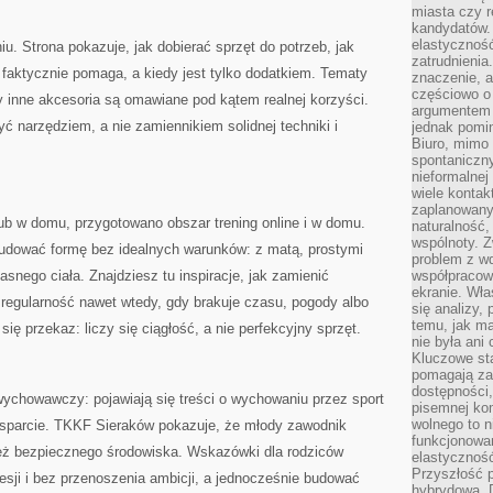
miasta czy r
kandydatów. 
elastyczność
iu. Strona pokazuje, jak dobierać sprzęt do potrzeb, jak
zatrudnieni
” faktycznie pomaga, a kiedy jest tylko dodatkiem. Tematy
znaczenie, a
częściowo o
 inne akcesoria są omawiane pod kątem realnej korzyści.
argumentem 
ć narzędziem, a nie zamiennikiem solidnej techniki i
jednak pomin
Biuro, mimo 
spontaniczn
nieformalne
wiele konta
zaplanowanyc
 lub w domu, przygotowano obszar trening online i w domu.
naturalność,
wspólnoty. 
udować formę bez idealnych warunków: z matą, prostymi
problem z wd
snego ciała. Znajdziesz tu inspiracje, jak zamienić
współpracow
ekranie. Wła
ć regularność nawet wtedy, gdy brakuje czasu, pogody albo
się analizy, 
temu, jak m
się przekaz: liczy się ciągłość, a nie perfekcyjny sprzęt.
nie była ani
Kluczowe sta
pomagają za
dostępności,
ychowawczy: pojawiają się treści o wychowaniu przez sport
pisemnej ko
wolnego to n
ko wsparcie. TKKF Sieraków pokazuje, że młody zawodnik
funkcjonowan
e też bezpiecznego środowiska. Wskazówki dla rodziców
elastyczność
Przyszłość 
sji i bez przenoszenia ambicji, a jednocześnie budować
hybrydowa. 