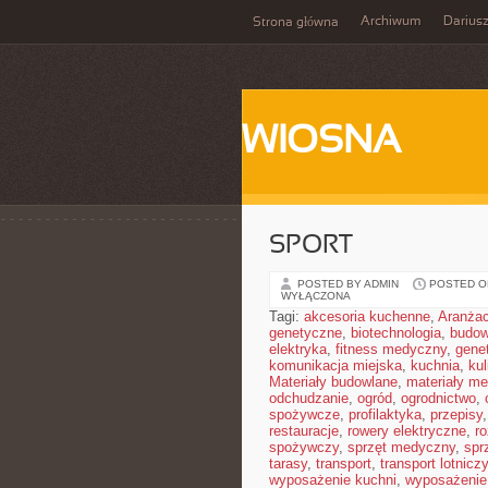
Archiwum
Darius
Strona główna
WIOSNA
SPORT
POSTED BY ADMIN
POSTED ON
WYŁĄCZONA
Tagi:
akcesoria kuchenne
,
Aranżac
genetyczne
,
biotechnologia
,
budow
elektryka
,
fitness medyczny
,
gene
komunikacja miejska
,
kuchnia
,
kul
Materiały budowlane
,
materiały m
odchudzanie
,
ogród
,
ogrodnictwo
,
spożywcze
,
profilaktyka
,
przepisy
restauracje
,
rowery elektryczne
,
r
spożywczy
,
sprzęt medyczny
,
spr
tarasy
,
transport
,
transport lotniczy
wyposażenie kuchni
,
wyposażenie