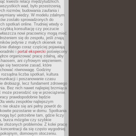
ąć kwestii relacji międzyludzkich.
wszystkich wad, było przestrzenią
ych rozmów, budowania zaufania i
j wymiany wiedzy. W modelu zdalnym
któw zostało sprowadzonych do
h spotkań online. Trudniej wtedy o
 szybką konsultację czy poczucie
Zwłaszcza nowi pracownicy mogą mieć
rożeniem się do zespołu, jeśli znają
ników jedynie z małych okienek na
śnie dlatego coraz częściej pojawiają
poradniki i
portal ekspercki
poświęcony
ądrze organizować pracę zdalną, aby
 chaosem, ani cyfrowym więzieniem.
je się tworzenie zasad, które
chować równowagę. Godziny
 rozsądna liczba spotkań, kultura
munikacji i poszanowanie czasu
ie drobiazgi, lecz fundament zdrowego
ia. Bez nich nawet najlepiej brzmiąca
 może przerodzić się w przeciążenie.
pracy prawdopodobnie będzie
Dla wielu zespołów najlepszym
 nie okaże się ani pełny powrót do
ałkowite pozostanie w domu. Spotkania
mogą być potrzebne tam, gdzie liczy
ja, burza mózgów czy szybkie
e złożonych problemów. Z kolei pracę
oncentracji da się często wygodniej
pokojnym, domowym otoczeniu.