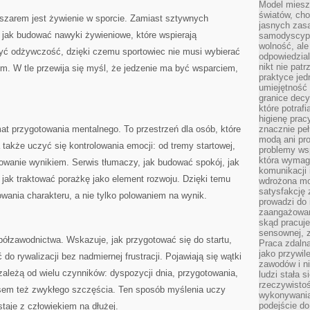
Model miesz
światów, ch
zarem jest żywienie w sporcie. Zamiast sztywnych
jasnych zas
 jak budować nawyki żywieniowe, które wspierają
samodyscypl
wolność, al
zyć odżywczość, dzięki czemu sportowiec nie musi wybierać
odpowiedzial
nikt nie pat
m. W tle przewija się myśl, że jedzenie ma być wsparciem,
praktyce jed
umiejętność 
granice dec
które potraf
higienę prac
t przygotowania mentalnego. To przestrzeń dla osób, które
znacznie peł
modą ani pr
 a także uczyć się kontrolowania emocji: od tremy startowej,
problemy ws
która wymag
rowanie wynikiem. Serwis tłumaczy, jak budować spokój, jak
komunikacji 
i jak traktować porażkę jako element rozwoju. Dzięki temu
wdrożona mo
satysfakcję
owania charakteru, a nie tylko polowaniem na wynik.
prowadzi do 
zaangażowani
skąd pracuje
sensownej, z
ółzawodnictwa. Wskazuje, jak przygotować się do startu,
Praca zdaln
jako przywil
 do rywalizacji bez nadmiernej frustracji. Pojawiają się wątki
zawodów i ni
 zależą od wielu czynników: dyspozycji dnia, przygotowania,
ludzi stała
rzeczywistoś
asem też zwykłego szczęścia. Ten sposób myślenia uczy
wykonywania
podejście do
staje z człowiekiem na dłużej.