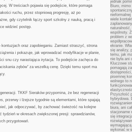
jednak pomin
cej. W treściach pojawia się podejście, które pomaga
Biuro, mimo 
spontaniczn
jakości ruchu, przez stopniową progresję, aż po
nieformalne
wiele konta
żne, gdy czytelnik łączy sport szkolny z nauką, pracą i
zaplanowanyc
ce widzieć postęp.
naturalność,
wspólnoty. 
problem z wd
współpracow
 kontuzjach oraz zapobieganiu. Zamiast straszyć, strona
ekranie. Wła
się analizy, 
iążenia i pokazuje, jak wprowadzać modyfikacje w planie,
temu, jak m
nie była ani
ści snu czy narastająca irytacja. To podejście zachęca do
Kluczowe sta
zaciskania zębów” za wszelką cenę. Dzięki temu sport ma
pomagają za
dostępności,
ący.
pisemnej ko
wolnego to n
funkcjonowan
elastyczność
egeneracji. TKKF Sieraków przypomina, że bez regeneracji
Przyszłość 
hybrydowa. 
es, przerwy i lżejsze tygodnie są elementami, które spajają
rozwiązaniem
ieć, jak odpoczywać, by zachować świeżość na kolejne
biura, ani c
stacjonarne 
wać tydzień w okresach zwiększonej presji: sprawdzianów,
się integrac
rozwiązywani
ych przygotowań.
wymagającą k
wykonać w s