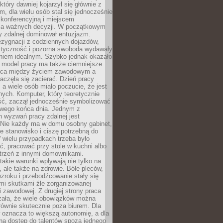
który dawniej kojarzył się głównie z
, dla wielu osób stał się jednocześnie
 konferencyjną i miejscem
a ważnych decyzji. W początkowym
y zdalnej dominował entuzjazm.
ezygnacji z codziennych dojazdów,
styczność i pozorna swoboda wydawały
aniem idealnym. Szybko jednak okazało
y model pracy ma także ciemniejsze
nica między życiem zawodowym a
częła się zacierać. Dzień pracy
, a wiele osób miało poczucie, że jest
nych. Komputer, który teoretycznie
ść, zaczął jednocześnie symbolizować
iwego końca dnia. Jednym z
 wyzwań pracy zdalnej jest
. Nie każdy ma w domu osobny gabinet,
 stanowisko i ciszę potrzebną do
 wielu przypadkach trzeba było
, pracować przy stole w kuchni albo
strzeń z innymi domownikami.
takie warunki wpływają nie tylko na
 ale także na zdrowie. Bóle pleców,
zroku i przebodźcowanie stały się
i skutkami źle zorganizowanej
 zawodowej. Z drugiej strony praca
zała, że wiele obowiązków można
ównie skutecznie poza biurem. Dla
 oznacza to większą autonomię, a dla
na dostęp do talentów spoza jednego