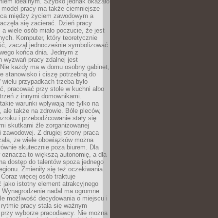
aniem idealnym. Szybko jednak okazało
y model pracy ma także ciemniejsze
nica między życiem zawodowym a
częła się zacierać. Dzień pracy
, a wiele osób miało poczucie, że jest
nych. Komputer, który teoretycznie
ść, zaczął jednocześnie symbolizować
iwego końca dnia. Jednym z
 wyzwań pracy zdalnej jest
. Nie każdy ma w domu osobny gabinet,
 stanowisko i ciszę potrzebną do
 wielu przypadkach trzeba było
, pracować przy stole w kuchni albo
strzeń z innymi domownikami.
takie warunki wpływają nie tylko na
 ale także na zdrowie. Bóle pleców,
zroku i przebodźcowanie stały się
i skutkami źle zorganizowanej
 zawodowej. Z drugiej strony praca
zała, że wiele obowiązków można
ównie skutecznie poza biurem. Dla
 oznacza to większą autonomię, a dla
na dostęp do talentów spoza jednego
egionu. Zmieniły się też oczekiwania
Coraz więcej osób traktuje
 jako istotny element atrakcyjnego
a. Wynagrodzenie nadal ma ogromne
le możliwość decydowania o miejscu i
 rytmie pracy stała się ważnym
przy wyborze pracodawcy. Nie można