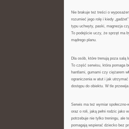
Nie brakuje też treści o wyposażen
rozumieć jego rolę i kiedy „gadżet
typu uchwyty, paski, magnezja czy
To podejście uczy, że sprzęt ma by
mądrego planu.
Dla osób, które trenują poza salą
To część serwisu, która pomaga b
hantlami, gumami czy ciężarem wła
ograniczenia w atut i jak utrzyma
dostępu do obiektu. W tle przewija 
Serwis ma też wymiar społeczno-w
oraz o roli, jaką pełni rodzic ja
potrzebuje nie tylko treningu, al
pomagają wspierać dziecko bez pre