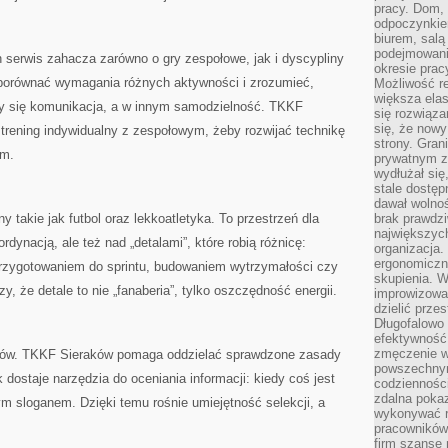
pracy. Dom, 
odpoczynkiem
biurem, salą
podejmowani
 serwis zahacza zarówno o gry zespołowe, jak i dyscypliny
okresie prac
 porównać wymagania różnych aktywności i zrozumieć,
Możliwość r
większa ela
zy się komunikacja, a w innym samodzielność. TKKF
się rozwiąz
się, że now
 trening indywidualny z zespołowym, żeby rozwijać technikę
strony. Gra
ym.
prywatnym za
wydłużał się
stale dostęp
dawał wolno
y takie jak futbol oraz lekkoatletyka. To przestrzeń dla
brak prawdz
największych
dynacją, ale też nad „detalami”, które robią różnicę:
organizacja
ergonomiczne
przygotowaniem do sprintu, budowaniem wytrzymałości czy
skupienia. W
y, że detale to nie „fanaberia”, tylko oszczędność energii.
improwizować
dzielić prze
Długofalowo 
efektywność,
zmęczenie w
itów. TKKF Sieraków pomaga oddzielać sprawdzone zasady
powszechnym
dostaje narzędzia do oceniania informacji: kiedy coś jest
codzienności
zdalna poka
ym sloganem. Dzięki temu rośnie umiejętność selekcji, a
wykonywać r
pracowników
firm szansę 