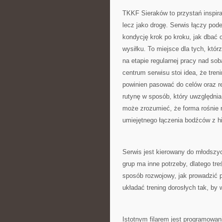
TKKF Sieraków to przystań inspirac
lecz jako drogę. Serwis łączy pod
kondycję krok po kroku, jak dbać 
wysiłku. To miejsce dla tych, któr
na etapie regularnej pracy nad s
centrum serwisu stoi idea, że tren
powinien pasować do celów oraz 
rutynę w sposób, który uwzględnia
może zrozumieć, że forma rośnie n
umiejętnego łączenia bodźców z h
Serwis jest kierowany do młodszy
grup ma inne potrzeby, dlatego tr
sposób rozwojowy, jak prowadzić pr
układać trening dorosłych tak, by 
Istotnym filarem jest programowan