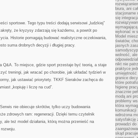
rozwiązaniem
biura, ani c
stacjonarne 
się integrac
rozwiązywani
ci sportowe. Tego typu treści dodają serwisowi „ludzkiej”
wymagającą k
akręty, że kryzysy zdarzają się każdemu, a powrót po
wykonać w s
Model miesz
życia. Historie pomagają budować realistyczne oczekiwania,
światów, ch
sto suma drobnych decyzji i długiej pracy.
jasnych zas
samodyscypl
wolność, al
odpowiedzial
nikt nie pat
a Q&A. To miejsce, gdzie sport przestaje być teorią, a staje
praktyce jed
czyć treningi, jak wracać po chorobie, jak układać tydzień w
umiejętność 
granice dec
ormy, jak ustawiać priorytety. TKKF Sieraków zachęca do
które potraf
iast „kopiuję i liczę na cud”.
higienę prac
znacznie peł
modą ani pr
problemy ws
która wymag
Serwis nie obiecuje skrótów, tylko uczy budowania
komunikacji 
że zdrowych ram: regeneracji. Dzięki temu czytelnik
wdrożona mo
satysfakcję
y, ale też model działania, którą można przenieść na
prowadzi do 
zaangażowani
 rozwoju.
skąd pracuje
sensownej, z