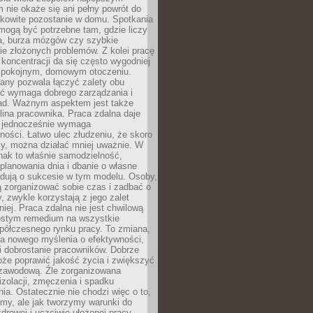
 nie okaże się ani pełny powrót do
ałkowite pozostanie w domu. Spotkania
mogą być potrzebne tam, gdzie liczy
ja, burza mózgów czy szybkie
e złożonych problemów. Z kolei pracę
oncentracji da się często wygodniej
pokojnym, domowym otoczeniu.
any pozwala łączyć zalety obu
oć wymaga dobrego zarządzania i
ad. Ważnym aspektem jest także
ina pracownika. Praca zdalna daje
e jednocześnie wymaga
ności. Łatwo ulec złudzeniu, że skoro
rzy, można działać mniej uważnie. W
nak to właśnie samodzielność,
planowania dnia i dbanie o własne
ydują o sukcesie w tym modelu. Osoby,
ią zorganizować sobie czas i zadbać o
y, zwykle korzystają z jego zalet
niej. Praca zdalna nie jest chwilową
ostym remedium na wszystkie
półczesnego rynku pracy. To zmiana,
a nowego myślenia o efektywności,
i dobrostanie pracowników. Dobrze
że poprawić jakość życia i zwiększyć
 zawodową. Źle zorganizowana
izolacji, zmęczenia i spadku
a. Ostatecznie nie chodzi więc o to,
my, ale jak tworzymy warunki do
drowej i uczciwie ułożonej pracy.