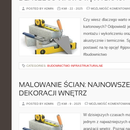
POSTED BY ADMIN
KWI - 22 - 2025
MOŻLIWOŚĆ KOMENTOWA
Czy wiesz dlaczego warto w
kartonowych? Odpowiedź jes
montażu i wykończeniu oraz
akustycznie i termicznie. 
postawić na tę opcję! #gi
#budownictwo
CATEGORIES:
BUDOWNICTWO INFRASTRUKTURALNE
MALOWANIE ŚCIAN: NAJNOWSZE
DEKORACJI WNĘTRZ
POSTED BY ADMIN
KWI - 9 - 2025
MOŻLIWOŚĆ KOMENTOWAN
W dzisiejszych czasach mal
jednym z najważniejszych 
aranżacji wnętrz. Poznaj n