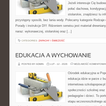
Jeżeli interesuje Cię budo
połać dachowa, kondygnacja
stolarskie, znajdziesz tu i
przystępny sposób, bez lania wody. Polecamy kategorie Rodzaje d
Porady i instrukcje DIY. Rdzeniem serwisu jest materiał drewnian
naraz: wykonawczej, stolarskiej oraz […]
CATEGORIES:
ZAPACHY I ŚWIEŻOŚĆ
EDUKACJA A WYCHOWANIE
POSTED BY ADMIN
LUT - 12 - 2026
MOŻLIWOŚĆ KOMENTOWA
Ośrodek edukacyjna w Popo
edukacja idzie w parze z b
internetowa szkolapopow.pl
społeczności szkolnej oraz
pedagogów i dzieci. To por
etapu wczesnoszkolnego aż