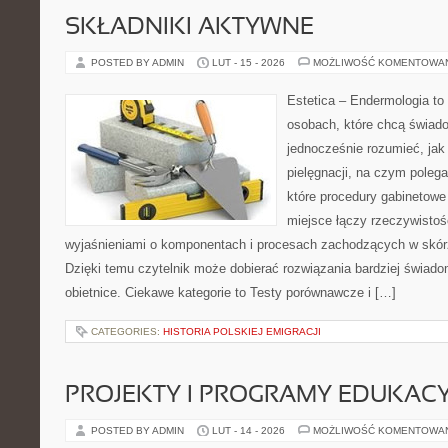
SKŁADNIKI AKTYWNE
POSTED BY ADMIN
LUT - 15 - 2026
MOŻLIWOŚĆ KOMENTOWA
Estetica – Endermologia to
osobach, które chcą świado
jednocześnie rozumieć, jak 
pielęgnacji, na czym poleg
które procedury gabinetowe
miejsce łączy rzeczywistoś
wyjaśnieniami o komponentach i procesach zachodzących w skórz
Dzięki temu czytelnik może dobierać rozwiązania bardziej świado
obietnice. Ciekawe kategorie to Testy porównawcze i […]
CATEGORIES:
HISTORIA POLSKIEJ EMIGRACJI
PROJEKTY I PROGRAMY EDUKAC
POSTED BY ADMIN
LUT - 14 - 2026
MOŻLIWOŚĆ KOMENTOWA