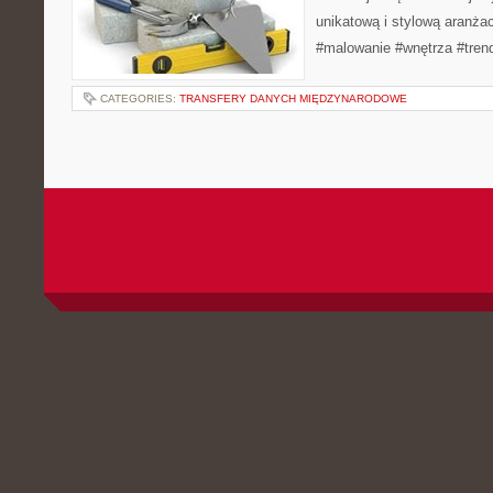
unikatową i stylową aranża
#malowanie #wnętrza #tren
CATEGORIES:
TRANSFERY DANYCH MIĘDZYNARODOWE