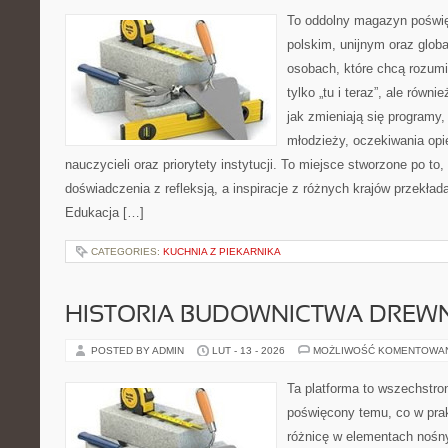
To oddolny magazyn poświę
polskim, unijnym oraz glob
osobach, które chcą rozumie
tylko „tu i teraz”, ale równ
jak zmieniają się programy,
młodzieży, oczekiwania op
nauczycieli oraz priorytety instytucji. To miejsce stworzone po to,
doświadczenia z refleksją, a inspiracje z różnych krajów przekła
Edukacja […]
CATEGORIES:
KUCHNIA Z PIEKARNIKA
HISTORIA BUDOWNICTWA DREW
POSTED BY ADMIN
LUT - 13 - 2026
MOŻLIWOŚĆ KOMENTOWA
Ta platforma to wszechstro
poświęcony temu, co w prak
różnicę w elementach nośn