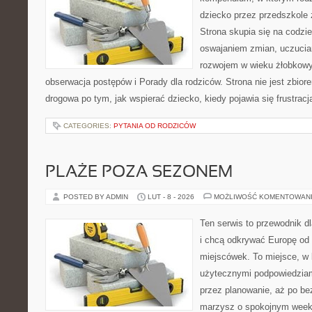
dziecko przez przedszkole 
Strona skupia się na codzi
oswajaniem zmian, uczucia
rozwojem w wieku żłobkow
obserwacja postępów i Porady dla rodziców. Strona nie jest zbiore
drogowa po tym, jak wspierać dziecko, kiedy pojawia się frustrac
CATEGORIES:
PYTANIA OD RODZICÓW
PLAŻE POZA SEZONEM
POSTED BY ADMIN
LUT - 8 - 2026
MOŻLIWOŚĆ KOMENTOWAN
Ten serwis to przewodnik d
i chcą odkrywać Europę od
miejscówek. To miejsce, w 
użytecznymi podpowiedziam
przez planowanie, aż po be
marzysz o spokojnym week