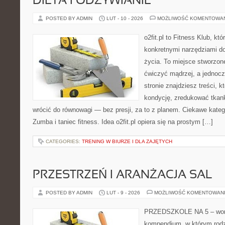
DIETA I ODŻYWIANIE
POSTED BY ADMIN
LUT - 10 - 2026
MOŻLIWOŚĆ KOMENTOWA
o2fit.pl to Fitness Klub, kt
konkretnymi narzędziami do
życia. To miejsce stworzon
ćwiczyć mądrzej, a jednocz
stronie znajdziesz treści, 
kondycję, zredukować tkan
wrócić do równowagi — bez presji, za to z planem. Ciekawe kategor
Zumba i taniec fitness. Idea o2fit.pl opiera się na prostym […]
CATEGORIES:
TRENING W BIURZE I DLA ZAJĘTYCH
PRZESTRZEŃ I ARANŻACJA SAL
POSTED BY ADMIN
LUT - 9 - 2026
MOŻLIWOŚĆ KOMENTOWAN
PRZEDSZKOLE NA 5 – wort
kompendium, w którym rodz