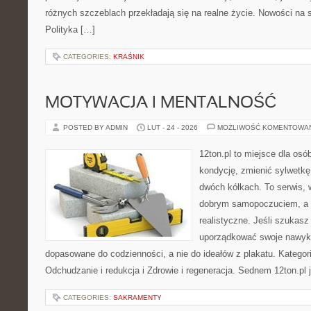
różnych szczeblach przekładają się na realne życie. Nowości na s
Polityka […]
CATEGORIES:
KRAŚNIK
MOTYWACJA I MENTALNOŚĆ
POSTED BY ADMIN
LUT - 24 - 2026
MOŻLIWOŚĆ KOMENTOWA
12ton.pl to miejsce dla os
kondycję, zmienić sylwetkę
dwóch kółkach. To serwis, w
dobrym samopoczuciem, a p
realistyczne. Jeśli szukas
uporządkować swoje nawyki
dopasowane do codzienności, a nie do ideałów z plakatu. Kategor
Odchudzanie i redukcja i Zdrowie i regeneracja. Sednem 12ton.pl 
CATEGORIES:
SAKRAMENTY