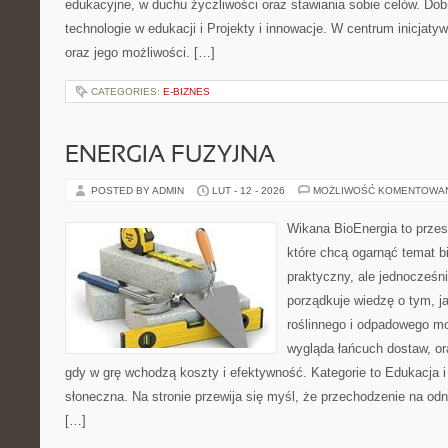
edukacyjne, w duchu życzliwości oraz stawiania sobie celów. Do
technologie w edukacji i Projekty i innowacje. W centrum inicjaty
oraz jego możliwości. […]
CATEGORIES:
E-BIZNES
ENERGIA FUZYJNA
POSTED BY ADMIN
LUT - 12 - 2026
MOŻLIWOŚĆ KOMENTOWA
Wikana BioEnergia to przes
które chcą ogarnąć temat b
praktyczny, ale jednocześn
porządkuje wiedzę o tym, 
roślinnego i odpadowego mo
wygląda łańcuch dostaw, o
gdy w grę wchodzą koszty i efektywność. Kategorie to Edukacja i 
słoneczna. Na stronie przewija się myśl, że przechodzenie na odna
[…]