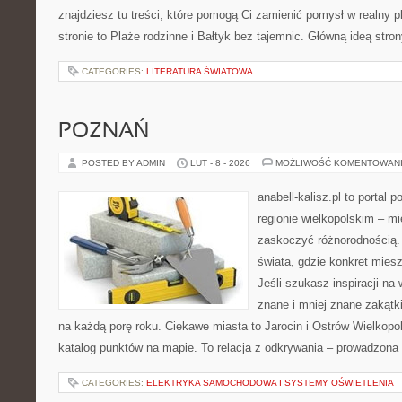
znajdziesz tu treści, które pomogą Ci zamienić pomysł w realny p
stronie to Plaże rodzinne i Bałtyk bez tajemnic. Główną ideą stron
CATEGORIES:
LITERATURA ŚWIATOWA
POZNAŃ
POSTED BY ADMIN
LUT - 8 - 2026
MOŻLIWOŚĆ KOMENTOWAN
anabell-kalisz.pl to portal 
regionie wielkopolskim – mie
zaskoczyć różnorodnością. 
świata, gdzie konkret mies
Jeśli szukasz inspiracji n
znane i mniej znane zakątki
na każdą porę roku. Ciekawe miasta to Jarocin i Ostrów Wielkopols
katalog punktów na mapie. To relacja z odkrywania – prowadzona
CATEGORIES:
ELEKTRYKA SAMOCHODOWA I SYSTEMY OŚWIETLENIA