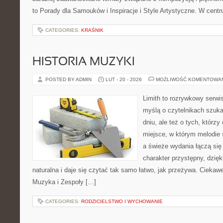
to Porady dla Samouków i Inspiracje i Style Artystyczne. W cent
CATEGORIES:
KRAŚNIK
HISTORIA MUZYKI
POSTED BY ADMIN
LUT - 20 - 2026
MOŻLIWOŚĆ KOMENTOWA
Limith to rozrywkowy serwi
myślą o czytelnikach szuk
dniu, ale też o tych, którz
miejsce, w którym melodie 
a świeże wydania łączą się
charakter przystępny, dzię
naturalna i daje się czytać tak samo łatwo, jak przeżywa. Ciekawe
Muzyka i Zespoły […]
CATEGORIES:
RODZICIELSTWO I WYCHOWANIE