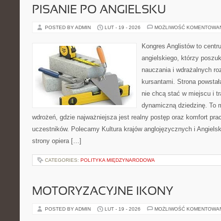
PISANIE PO ANGIELSKU
POSTED BY ADMIN
LUT - 19 - 2026
MOŻLIWOŚĆ KOMENTOWA
Kongres Anglistów to centr
angielskiego, którzy poszu
nauczania i wdrażalnych ro
kursantami. Strona powstał
nie chcą stać w miejscu i t
dynamiczną dziedzinę. To mi
wdrożeń, gdzie najważniejsza jest realny postęp oraz komfort prac
uczestników. Polecamy Kultura krajów anglojęzycznych i Angielski 
strony opiera […]
CATEGORIES:
POLITYKA MIĘDZYNARODOWA
MOTORYZACYJNE IKONY
POSTED BY ADMIN
LUT - 19 - 2026
MOŻLIWOŚĆ KOMENTOWA