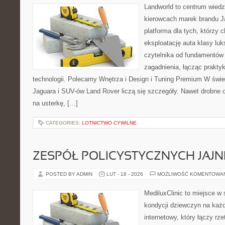
Landworld to centrum wied
kierowcach marek brandu J
platforma dla tych, którzy
eksploatację auta klasy lu
czytelnika od fundamentów
zagadnienia, łącząc prakty
technologii. Polecamy Wnętrza i Design i Tuning Premium W świ
Jaguara i SUV-ów Land Rover liczą się szczegóły. Nawet drobne 
na usterkę, […]
CATEGORIES:
LOTNICTWO CYWILNE
ZESPÓŁ POLICYSTYCZNYCH JAJN
POSTED BY ADMIN
LUT - 18 - 2026
MOŻLIWOŚĆ KOMENTOWA
MediluxClinic to miejsce w 
kondycji dziewczyn na każd
internetowy, który łączy rz