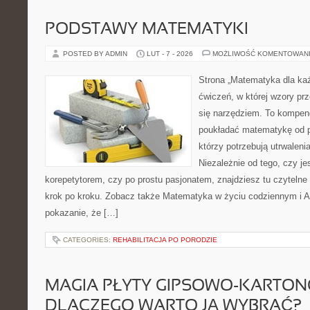
PODSTAWY MATEMATYKI
POSTED BY ADMIN
LUT - 7 - 2026
MOŻLIWOŚĆ KOMENTOWAN
Strona „Matematyka dla każ
ćwiczeń, w której wzory prze
się narzędziem. To kompen
poukładać matematykę od po
którzy potrzebują utrwalen
Niezależnie od tego, czy j
korepetytorem, czy po prostu pasjonatem, znajdziesz tu czytelne
krok po kroku. Zobacz także Matematyka w życiu codziennym i Al
pokazanie, że […]
CATEGORIES:
REHABILITACJA PO PORODZIE
MAGIA PŁYTY GIPSOWO-KARTON
DLACZEGO WARTO JĄ WYBRAĆ?