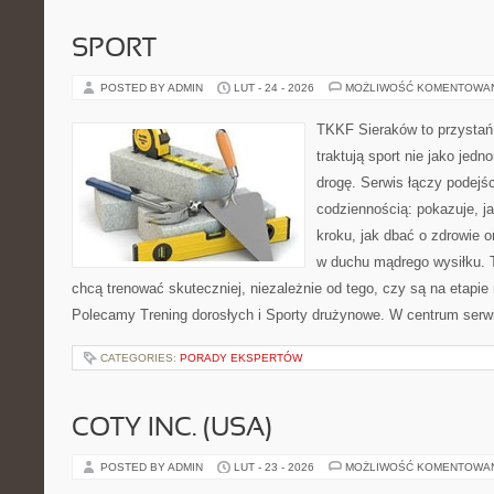
SPORT
POSTED BY ADMIN
LUT - 24 - 2026
MOŻLIWOŚĆ KOMENTOWA
TKKF Sieraków to przystań i
traktują sport nie jako jedn
drogę. Serwis łączy podejś
codziennością: pokazuje, j
kroku, jak dbać o zdrowie o
w duchu mądrego wysiłku. T
chcą trenować skuteczniej, niezależnie od tego, czy są na etapie 
Polecamy Trening dorosłych i Sporty drużynowe. W centrum serw
CATEGORIES:
PORADY EKSPERTÓW
COTY INC. (USA)
POSTED BY ADMIN
LUT - 23 - 2026
MOŻLIWOŚĆ KOMENTOWA