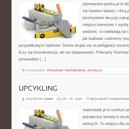
johnmasters-polska.pl to blo
się światem beauty i chcą 
przemyślane decyzje zakup
miejsce stworzone z myślą o
wiedzieć, co nakładają na cia
jak budować codzienny rytu
przypadkowych wyborów. Strona skupia się na pielęgnacji rozumia
liczy się konsekwencja, ale też dopasowanie. Polecamy Kosmety
przewodnim […]
CATEGORIES:
PROGRAMY PARTNERSKIE I AFILIACJA
UPCYKLING
POSTED BY ADMIN
LUT - 23 - 2026
MOŻLIWOŚĆ KOMENTOWA
makmetalik.pl to centrum 
poświęcony tematyce recyk
wtórnych. To miejsce dla osó