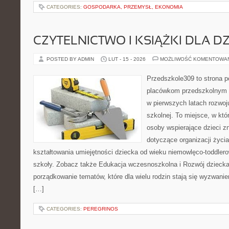
CATEGORIES:
GOSPODARKA, PRZEMYSŁ, EKONOMIA
CZYTELNICTWO I KSIĄŻKI DLA DZ
POSTED BY ADMIN
LUT - 15 - 2026
MOŻLIWOŚĆ KOMENTOWA
Przedszkole309 to strona 
placówkom przedszkolnym o
w pierwszych latach rozwoj
szkolnej. To miejsce, w któ
osoby wspierające dzieci z
dotyczące organizacji życi
kształtowania umiejętności dziecka od wieku niemowlęco-toddlero
szkoły. Zobacz także Edukacja wczesnoszkolna i Rozwój dziecka.
porządkowanie tematów, które dla wielu rodzin stają się wyzwani
[…]
CATEGORIES:
PEREGRINOS