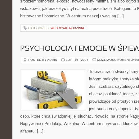
śródziemnomorska lekkość, nowoczesny minimalizm albo ogród sk
wskazówki, jak przełożyć styl na realną przestrzeń. Kategorie to 
historyczne i botaniczne. W centrum naszej uwagi są […]
CATEGORIES:
WĘDRÓWKI RODZINNE
PSYCHOLOGIA I EMOCJE W ŚPIEW
POSTED BY ADMIN
LUT - 16 - 2026
MOŻLIWOŚĆ KOMENTOWA
To przestrzeń stworzyliśmy
którym praktyka spotyka si
Jeśli szukasz czytelnego s
chcesz poukładać teorię, z
prowadzące od prostych rze
jest sucha encyklopedia, ty
osób, które chcą świadomiej jej słuchać. Nowości na stronie Nagr
Nagrywanie i Produkcja Wokalna. W centrum serwisu są kluczo
alfabetu: […]