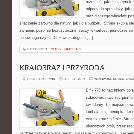
rozumieć, jak działa rynek
odpady do sprzedaży, jak pr
oraz dlaczego właściwe po
znaczenie zarówno dla natury, jak i dla budżetu. Strona skupia si
zamienić pozornie bezużyteczne rzeczy w wartość, jednocześnie
ponownego użycia. Ciekawe kategorie […]
CATEGORIES:
KOLORY I MATERIAŁY
KRAJOBRAZ I PRZYRODA
POSTED BY ADMIN
LUT - 21 - 2026
MOŻLIWOŚĆ KOMENTOWA
Elfiki777 to natchniony port
szkicować i tworzyć pismo
świadomy. To miejsce powst
kochają linię, cenią kartkę
rysunku oraz piśmie. Stron
pierwszych prób, przez regu
bardziej zaawansowane tematy związane z kompozycją i pięknem