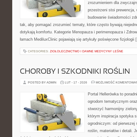
zrozumieniem dla zwyczajn
przestrzeni stoi prewencja
budowanie świadomości zdr
tak, aby pomagać zrozumieć tematy, które często bywają niejedn
dotykają komfortu. Kategorie Menopauza i perimenopauza i Zdrow
łamach MediluxClinic pojawiają się artykuły poświęcone fizjologii 
CATEGORIES:
ZIOŁOLECZNICTWO I DAWNE MEDYCYNY LEŚNE
CHOROBY I SZKODNIKI ROŚLIN
POSTED BY ADMIN
LUT - 17 - 2026
MOŻLIWOŚĆ KOMENTOWA
Portal Hellerówka to porad
ogrodom tematycznym oraz
stworzyć harmonijny zielon
którym inspiracja spotyka 
ogrodniczym: od pierwszej s
roślin, materiałów i detali. J