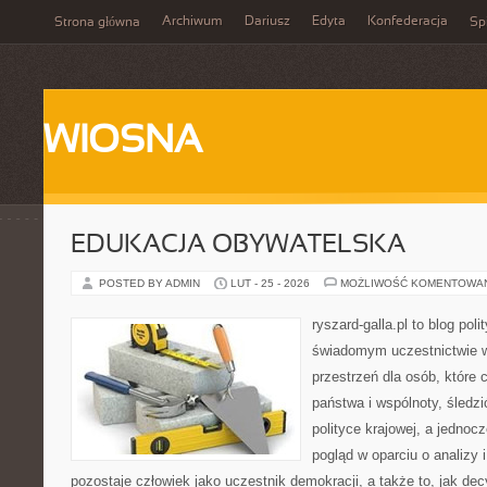
Archiwum
Dariusz
Edyta
Konfederacja
Strona główna
Spi
WIOSNA
EDUKACJA OBYWATELSKA
POSTED BY ADMIN
LUT - 25 - 2026
MOŻLIWOŚĆ KOMENTOWA
ryszard-galla.pl to blog pol
świadomym uczestnictwie w
przestrzeń dla osób, które
państwa i wspólnoty, śledz
polityce krajowej, a jedno
pogląd w oparciu o analizy
pozostaje człowiek jako uczestnik demokracji, a także to, jak d