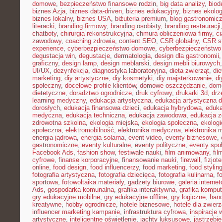
domowe
,
bezpieczeństwo finansowe rodzin
,
big data analizy
,
biod
biznes Azja
,
biznes data-driven
,
biznes edukacyjny
,
biznes ekolo
biznes lokalny
,
biznes USA
,
biżuteria premium
,
blog gastronomic
literacki
,
branding firmowy
,
branding osobisty
,
branding restauracji
chatboty
,
chirurgia rekonstrukcyjna
,
chmura obliczeniowa firmy
,
c
zawodowy
,
coaching zdrowia
,
content SEO
,
CSR globalny
,
CSR st
experience
,
cyberbezpieczeństwo domowe
,
cyberbezpieczeństwo
degustacja win
,
degustacje
,
dermatologia
,
design dla gastronomii
graficzny
,
design lamp
,
design meblarski
,
design mebli biurowych
UI/UX
,
dezynfekcja
,
diagnostyka laboratoryjna
,
dieta zwierząt
,
di
marketing
,
diy artystyczne
,
diy kosmetyki
,
diy majsterkowanie
,
di
społeczny
,
docelowe profile klientów
,
domowe oszczędzanie
,
dom
dietetyczne
,
doradztwo ogrodnicze
,
druk cyfrowy
,
drukarki 3d
,
drz
learning medyczny
,
edukacja artystyczna
,
edukacja artystyczna d
dorosłych
,
edukacja finansowa dzieci
,
edukacja hybrydowa
,
eduka
medyczna
,
edukacja techniczna
,
edukacja zawodowa
,
edukacja z
zdrowotna szkolna
,
ekologia miejska
,
ekologia społeczna
,
ekolog
społeczna
,
elektromobilność
,
elektronika medyczna
,
elektronika 
energia jądrowa
,
energia solarna
,
event video
,
eventy biznesowe
,
gastronomiczne
,
eventy kulturalne
,
eventy polityczne
,
eventy spo
Facebook Ads
,
fashion show
,
festiwale nauki
,
film animowany
,
fi
cyfrowe
,
finanse korporacyjne
,
finansowanie nauki
,
firewall
,
fizjot
online
,
food design
,
food influencerzy
,
food marketing
,
food stylin
fotografia artystyczna
,
fotografia dziecięca
,
fotografia kulinarna
,
f
sportowa
,
fotowoltaika materiały
,
gadżety biurowe
,
galeria interne
Ads
,
gospodarka komunalna
,
grafika interaktywna
,
grafika kompu
gry edukacyjne mobilne
,
gry edukacyjne offline
,
gry logiczne
,
han
kreatywne
,
hobby ogrodnicze
,
hotele biznesowe
,
hotele dla zwierz
influencer marketing kampanie
,
infrastruktura cyfrowa
,
inspiracje 
artystyczne
,
inteligentne oświetlenie
,
jachty luksusowe
,
jastrzębi