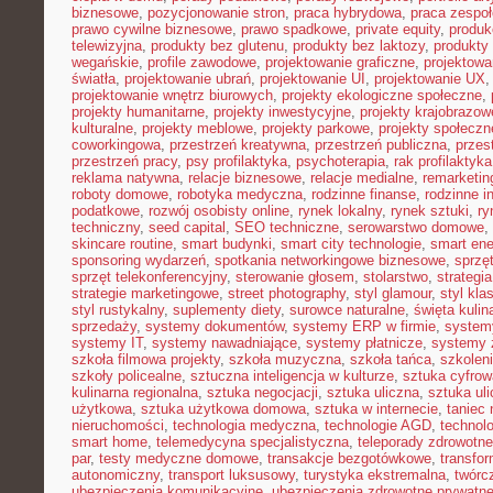
biznesowe
,
pozycjonowanie stron
,
praca hybrydowa
,
praca zespoł
prawo cywilne biznesowe
,
prawo spadkowe
,
private equity
,
produk
telewizyjna
,
produkty bez glutenu
,
produkty bez laktozy
,
produkty 
wegańskie
,
profile zawodowe
,
projektowanie graficzne
,
projektowa
światła
,
projektowanie ubrań
,
projektowanie UI
,
projektowanie UX
projektowanie wnętrz biurowych
,
projekty ekologiczne społeczne
,
projekty humanitarne
,
projekty inwestycyjne
,
projekty krajobrazow
kulturalne
,
projekty meblowe
,
projekty parkowe
,
projekty społecz
coworkingowa
,
przestrzeń kreatywna
,
przestrzeń publiczna
,
przes
przestrzeń pracy
,
psy profilaktyka
,
psychoterapia
,
rak profilaktyka
reklama natywna
,
relacje biznesowe
,
relacje medialne
,
remarketin
roboty domowe
,
robotyka medyczna
,
rodzinne finanse
,
rodzinne i
podatkowe
,
rozwój osobisty online
,
rynek lokalny
,
rynek sztuki
,
ry
techniczny
,
seed capital
,
SEO techniczne
,
serowarstwo domowe
,
skincare routine
,
smart budynki
,
smart city technologie
,
smart ene
sponsoring wydarzeń
,
spotkania networkingowe biznesowe
,
sprzę
sprzęt telekonferencyjny
,
sterowanie głosem
,
stolarstwo
,
strategi
strategie marketingowe
,
street photography
,
styl glamour
,
styl kla
styl rustykalny
,
suplementy diety
,
surowce naturalne
,
święta kulin
sprzedaży
,
systemy dokumentów
,
systemy ERP w firmie
,
system
systemy IT
,
systemy nawadniające
,
systemy płatnicze
,
systemy 
szkoła filmowa projekty
,
szkoła muzyczna
,
szkoła tańca
,
szkoleni
szkoły policealne
,
sztuczna inteligencja w kulturze
,
sztuka cyfrow
kulinarna regionalna
,
sztuka negocjacji
,
sztuka uliczna
,
sztuka ul
użytkowa
,
sztuka użytkowa domowa
,
sztuka w internecie
,
taniec
nieruchomości
,
technologia medyczna
,
technologie AGD
,
technol
smart home
,
telemedycyna specjalistyczna
,
teleporady zdrowotne
par
,
testy medyczne domowe
,
transakcje bezgotówkowe
,
transfo
autonomiczny
,
transport luksusowy
,
turystyka ekstremalna
,
twórc
ubezpieczenia komunikacyjne
,
ubezpieczenia zdrowotne prywatn