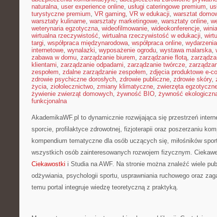
naturalna
,
user experience online
,
usługi cateringowe premium
,
us
turystyczne premium
,
VR gaming
,
VR w edukacji
,
warsztat domo
warsztaty kulinarne
,
warsztaty marketingowe
,
warsztaty online
,
w
weterynaria egzotyczna
,
wideofilmowanie
,
wideokonferencje
,
wini
wirtualna rzeczywistość
,
wirtualna rzeczywistość w edukacji
,
wirt
targi
,
współpraca międzynarodowa
,
współpraca online
,
wydarzenia
internetowe
,
wynalazki
,
wyposażenie ogrodu
,
wystawa malarska
,
zabawa w domu
,
zarządzanie biurem
,
zarządzanie flotą
,
zarządza
klientami
,
zarządzanie odpadami
,
zarządzanie twórcze
,
zarządzan
zespołem
,
zdalne zarządzanie zespołem
,
zdjęcia produktowe e-
zdrowie psychiczne dorosłych
,
zdrowie publiczne
,
zdrowie skóry
,
życia
,
ziołolecznictwo
,
zmiany klimatyczne
,
zwierzęta egzotyczn
żywienie zwierząt domowych
,
żywność BIO
,
żywność ekologiczna
funkcjonalna
AkademikaWF.pl to dynamicznie rozwijająca się przestrzeń interne
sporcie, profilaktyce zdrowotnej, fizjoterapii oraz poszerzaniu ko
kompendium tematyczne dla osób uczących się, miłośników sportu
wszystkich osób zainteresowanych rozwojem fizycznym. Ciekawe
Ciekawostki
i Studia na AWF. Na stronie można znaleźć wiele publ
odżywiania, psychologii sportu, usprawniania ruchowego oraz zag
temu portal integruje wiedzę teoretyczną z praktyką.