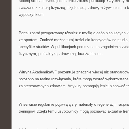
Mocną stroną serwisu jest szeroki zakres publikacji. Czytelnicy
związane z kulturą fizyczną, fizjoterapią, zdrowym żywieniem, a
wypoczynkiem.
Portal został przygotowany również z myślą o osób planujących 
ze sportem. Znaleźć można tutaj treści dla kandydatów na studia
specyfikę studiów. W publikacjach poruszane są zagadnienia zw
fizycznym, profilaktyką zdrowotną, branżą fitness.
Witryna AkademikaWF prezentuje znacznie więcej niż standardow
położono na realne rozwiązania, które mogą zostać wykorzystane
zainteresowanych zdrowiem. Artykuły pomagają lepiej planować tr
W serwisie regularnie pojawiają się materiały o regeneracji, racjon
treningów. Dzięki temu użytkownicy mogą poznawać aktualne tren