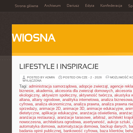
Archiwum
Dariusz
Edyta
Konfederacja
Strona główna
Spi
WIOSNA
LIFESTYLE I INSPIRACJE
POSTED BY ADMIN
POSTED ON CZE - 2 - 2026
MOŻLIWOŚĆ K
WYŁĄCZONA
Tagi:
administracja samorządowa
,
adopcje zwierząt
,
agencje rek
biznesie
,
akademia
,
akcesoria dla zwierząt domowych
,
akcesoria
ekologiczny
,
aktywizm społeczny
,
aktywność twórcza
,
akustyka 
altana
,
altany ogrodowe
,
analityka internetowa
,
analiza biznesowa
cyfrowa
,
analiza ekonomiczna
,
analiza prawna
,
analiza prawna ni
sprzedaży
,
animacje 2D
,
animacje 3D
,
animacje edukacyjne
,
anim
dietetyczne
,
aplikacje edukacyjne
,
aranżacja oświetlenia
,
aranżacj
aranżacja restauracji
,
aranżacje tarasowe
,
arbitraż
,
architekt kraj
nowoczesna
,
architektura ogrodowa
,
asertywność
,
aukcje sztuki
,
automatyka domowa
,
automatyzacja domowa
,
backup danych
,
ba
badania opinii publicznej
,
bankowość cyfrowa
,
baza klientów
,
beha