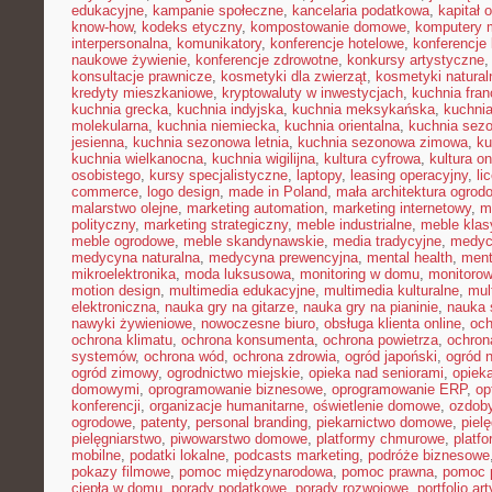
edukacyjne
,
kampanie społeczne
,
kancelaria podatkowa
,
kapitał 
know-how
,
kodeks etyczny
,
kompostowanie domowe
,
komputery 
interpersonalna
,
komunikatory
,
konferencje hotelowe
,
konferencje 
naukowe żywienie
,
konferencje zdrowotne
,
konkursy artystyczne
konsultacje prawnicze
,
kosmetyki dla zwierząt
,
kosmetyki natural
kredyty mieszkaniowe
,
kryptowaluty w inwestycjach
,
kuchnia fra
kuchnia grecka
,
kuchnia indyjska
,
kuchnia meksykańska
,
kuchni
molekularna
,
kuchnia niemiecka
,
kuchnia orientalna
,
kuchnia sez
jesienna
,
kuchnia sezonowa letnia
,
kuchnia sezonowa zimowa
,
ku
kuchnia wielkanocna
,
kuchnia wigilijna
,
kultura cyfrowa
,
kultura on
osobistego
,
kursy specjalistyczne
,
laptopy
,
leasing operacyjny
,
li
commerce
,
logo design
,
made in Poland
,
mała architektura ogrod
malarstwo olejne
,
marketing automation
,
marketing internetowy
,
m
polityczny
,
marketing strategiczny
,
meble industrialne
,
meble kla
meble ogrodowe
,
meble skandynawskie
,
media tradycyjne
,
medyc
medycyna naturalna
,
medycyna prewencyjna
,
mental health
,
ment
mikroelektronika
,
moda luksusowa
,
monitoring w domu
,
monitoro
motion design
,
multimedia edukacyjne
,
multimedia kulturalne
,
mul
elektroniczna
,
nauka gry na gitarze
,
nauka gry na pianinie
,
nauka 
nawyki żywieniowe
,
nowoczesne biuro
,
obsługa klienta online
,
oc
ochrona klimatu
,
ochrona konsumenta
,
ochrona powietrza
,
ochron
systemów
,
ochrona wód
,
ochrona zdrowia
,
ogród japoński
,
ogród 
ogród zimowy
,
ogrodnictwo miejskie
,
opieka nad seniorami
,
opiek
domowymi
,
oprogramowanie biznesowe
,
oprogramowanie ERP
,
op
konferencji
,
organizacje humanitarne
,
oświetlenie domowe
,
ozdob
ogrodowe
,
patenty
,
personal branding
,
piekarnictwo domowe
,
piel
pielęgniarstwo
,
piwowarstwo domowe
,
platformy chmurowe
,
platf
mobilne
,
podatki lokalne
,
podcasts marketing
,
podróże biznesowe
pokazy filmowe
,
pomoc międzynarodowa
,
pomoc prawna
,
pomoc 
ciepła w domu
,
porady podatkowe
,
porady rozwojowe
,
portfolio ar