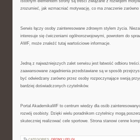
Istotnym elementem strony są treści związane z rozwojem motywa
zrozumieć, jak wzmacniać motywację, co ma znaczenie zarówno
Serwis łączy osoby zainteresowane zdrowym stylem życia. Niezal
interesuje się ćwiczeniami ogólnorozwojowymi, powrotem do spraw
AWF, może znaleźć tutaj wartościowe informacje.
Jedną z najważniejszych zalet serwisu jest łatwość odbioru treści
zaawansowane zagadnienia przedstawiane są w sposób przejrzyst
być odwiedzany zarówno przez osoby rozpoczynające swoją przyg
bardziej doświadczonych czytelników.
Portal AkademikaWF to centrum wiedzy dla osób zainteresowanyc
rozwój osobisty. Dzięki wielu poradnikom czytelnicy mogą poszer
skuteczniej realizować cele sportowe. Strona stanowi cenne kom
CATEGORIES:
OPONY I FELGI