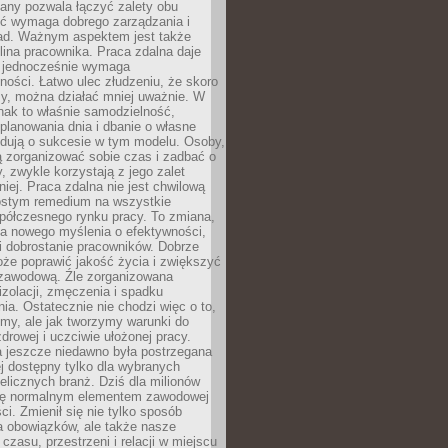
any pozwala łączyć zalety obu
oć wymaga dobrego zarządzania i
ad. Ważnym aspektem jest także
ina pracownika. Praca zdalna daje
e jednocześnie wymaga
ności. Łatwo ulec złudzeniu, że skoro
rzy, można działać mniej uważnie. W
nak to właśnie samodzielność,
planowania dnia i dbanie o własne
ydują o sukcesie w tym modelu. Osoby,
ią zorganizować sobie czas i zadbać o
y, zwykle korzystają z jego zalet
niej. Praca zdalna nie jest chwilową
ostym remedium na wszystkie
półczesnego rynku pracy. To zmiana,
a nowego myślenia o efektywności,
i dobrostanie pracowników. Dobrze
że poprawić jakość życia i zwiększyć
 zawodową. Źle zorganizowana
izolacji, zmęczenia i spadku
a. Ostatecznie nie chodzi więc o to,
my, ale jak tworzymy warunki do
drowej i uczciwie ułożonej pracy.
a jeszcze niedawno była postrzegana
ej dostępny tylko dla wybranych
elicznych branż. Dziś dla milionów
 się normalnym elementem zawodowej
ci. Zmienił się nie tylko sposób
 obowiązków, ale także nasze
 czasu, przestrzeni i relacji w miejscu