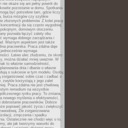
 nie okaże się ani pełny powrót do
ałkowite pozostanie w domu. Spotkania
mogą być potrzebne tam, gdzie liczy
ja, burza mózgów czy szybkie
e złożonych problemów. Z kolei pracę
oncentracji da się często wygodniej
pokojnym, domowym otoczeniu.
any pozwala łączyć zalety obu
oć wymaga dobrego zarządzania i
ad. Ważnym aspektem jest także
ina pracownika. Praca zdalna daje
e jednocześnie wymaga
ności. Łatwo ulec złudzeniu, że skoro
rzy, można działać mniej uważnie. W
nak to właśnie samodzielność,
planowania dnia i dbanie o własne
ydują o sukcesie w tym modelu. Osoby,
ią zorganizować sobie czas i zadbać o
y, zwykle korzystają z jego zalet
niej. Praca zdalna nie jest chwilową
ostym remedium na wszystkie
półczesnego rynku pracy. To zmiana,
a nowego myślenia o efektywności,
i dobrostanie pracowników. Dobrze
że poprawić jakość życia i zwiększyć
 zawodową. Źle zorganizowana
izolacji, zmęczenia i spadku
a. Ostatecznie nie chodzi więc o to,
my, ale jak tworzymy warunki do
drowej i uczciwie ułożonej pracy.