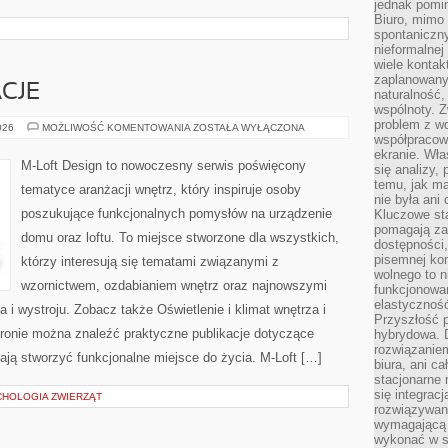
jednak pomin
Biuro, mimo 
spontaniczn
nieformalne
wiele konta
zaplanowanyc
ACJE
naturalność,
wspólnoty. 
problem z wd
TRENDY
026
MOŻLIWOŚĆ KOMENTOWANIA
ZOSTAŁA WYŁĄCZONA
I
współpracow
INSPIRACJE
ekranie. Wła
M-Loft Design to nowoczesny serwis poświęcony
się analizy, 
temu, jak m
tematyce aranżacji wnętrz, który inspiruje osoby
nie była ani
poszukujące funkcjonalnych pomysłów na urządzenie
Kluczowe sta
pomagają za
domu oraz loftu. To miejsce stworzone dla wszystkich,
dostępności,
pisemnej ko
którzy interesują się tematami związanymi z
wolnego to n
wzornictwem, ozdabianiem wnętrz oraz najnowszymi
funkcjonowan
elastyczność
 i wystroju. Zobacz także Oświetlenie i klimat wnętrza i
Przyszłość 
stronie można znaleźć praktyczne publikacje dotyczące
hybrydowa. 
rozwiązaniem
ją stworzyć funkcjonalne miejsce do życia. M-Loft […]
biura, ani c
stacjonarne 
się integrac
CHOLOGIA ZWIERZĄT
rozwiązywani
wymagającą k
wykonać w s