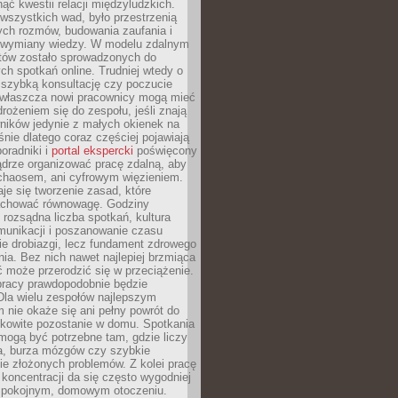
ąć kwestii relacji międzyludzkich.
wszystkich wad, było przestrzenią
ych rozmów, budowania zaufania i
j wymiany wiedzy. W modelu zdalnym
któw zostało sprowadzonych do
h spotkań online. Trudniej wtedy o
 szybką konsultację czy poczucie
Zwłaszcza nowi pracownicy mogą mieć
rożeniem się do zespołu, jeśli znają
ników jedynie z małych okienek na
śnie dlatego coraz częściej pojawiają
poradniki i
portal ekspercki
poświęcony
ądrze organizować pracę zdalną, aby
 chaosem, ani cyfrowym więzieniem.
je się tworzenie zasad, które
chować równowagę. Godziny
 rozsądna liczba spotkań, kultura
munikacji i poszanowanie czasu
ie drobiazgi, lecz fundament zdrowego
ia. Bez nich nawet najlepiej brzmiąca
 może przerodzić się w przeciążenie.
pracy prawdopodobnie będzie
Dla wielu zespołów najlepszym
 nie okaże się ani pełny powrót do
ałkowite pozostanie w domu. Spotkania
mogą być potrzebne tam, gdzie liczy
ja, burza mózgów czy szybkie
e złożonych problemów. Z kolei pracę
oncentracji da się często wygodniej
pokojnym, domowym otoczeniu.