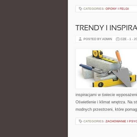
CATEGORIES:
OPONY I FELGI
TRENDY I INSPIR
POSTED BY ADMIN
CZE - 1 - 2
inspiracjami w świecie wyposażenia
Oświetlenie i klimat wnętrza. Na 
modnych przestrzeni, które pomaga
CATEGORIES:
ZACHOWANIE I PSY