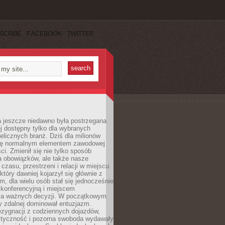
SCRIBE
FACEBOOK
TWITTER
a jeszcze niedawno była postrzegana
ej dostępny tylko dla wybranych
elicznych branż. Dziś dla milionów
 się normalnym elementem zawodowej
ci. Zmienił się nie tylko sposób
 obowiązków, ale także nasze
 czasu, przestrzeni i relacji w miejscu
który dawniej kojarzył się głównie z
, dla wielu osób stał się jednocześnie
 konferencyjną i miejscem
a ważnych decyzji. W początkowym
y zdalnej dominował entuzjazm.
ezygnacji z codziennych dojazdów,
styczność i pozorna swoboda wydawały