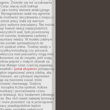
egionu. Zmieniły się też oczekiwania
Coraz więcej osób traktuje
 jako istotny element atrakcyjnego
a. Wynagrodzenie nadal ma ogromne
le możliwość decydowania o miejscu i
 rytmie pracy stała się ważnym
przy wyborze pracodawcy. Nie można
ąć kwestii relacji międzyludzkich.
wszystkich wad, było przestrzenią
ych rozmów, budowania zaufania i
j wymiany wiedzy. W modelu zdalnym
któw zostało sprowadzonych do
h spotkań online. Trudniej wtedy o
 szybką konsultację czy poczucie
Zwłaszcza nowi pracownicy mogą mieć
rożeniem się do zespołu, jeśli znają
ników jedynie z małych okienek na
śnie dlatego coraz częściej pojawiają
poradniki i
portal ekspercki
poświęcony
ądrze organizować pracę zdalną, aby
 chaosem, ani cyfrowym więzieniem.
je się tworzenie zasad, które
chować równowagę. Godziny
 rozsądna liczba spotkań, kultura
munikacji i poszanowanie czasu
ie drobiazgi, lecz fundament zdrowego
ia. Bez nich nawet najlepiej brzmiąca
 może przerodzić się w przeciążenie.
pracy prawdopodobnie będzie
Dla wielu zespołów najlepszym