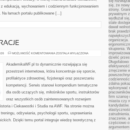
się rozwiąz
się, że now
ne z edukacją, wychowaniem i codziennym funkcjonowaniem
strony. Gra
. Na łamach portalu publikowane […]
prywatnym za
wydłużał się
stale dostęp
dawał wolno
brak prawdz
największych
organizacja
IRACJE
ergonomiczne
skupienia. W
improwizować
LIFESTYLE
026
MOŻLIWOŚĆ KOMENTOWANIA
ZOSTAŁA WYŁĄCZONA
I
dzielić prze
INSPIRACJE
Długofalowo 
AkademikaWF.pl to dynamicznie rozwijająca się
efektywność,
zmęczenie w
przestrzeń internetowa, która koncentruje się sporcie,
powszechnym
profilaktyce zdrowotnej, fizjoterapii oraz poszerzaniu
codzienności
zdalna poka
kompetencji. Serwis stanowi kompendium tematyczne
wykonywać r
dla osób uczących się, miłośników sportu, instruktorów
pracowników
firm szansę 
oraz wszystkich osób zainteresowanych rozwojem
miasta czy r
kandydatów. 
istoria i Ciekawostki i Studia na AWF. Na stronie można
elastyczność
 treningu, odżywiania, psychologii sportu, usprawniania
zatrudnieni
znaczenie, a
kich. Dzięki temu portal integruje wiedzę teoretyczną z
częściowo o
argumentem 