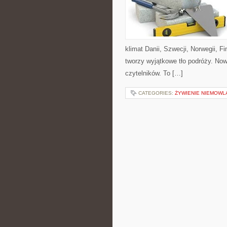
klimat Danii, Szwecji, Norwegii, Fi
tworzy wyjątkowe tło podróży. Now
czytelników. To […]
CATEGORIES:
ŻYWIENIE NIEMOWLĄ