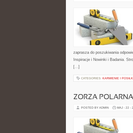
zaprasza do poszukiwania odpowied
Inspiracje i Nowinki i Badania. S
[…]
CATEGORIES:
KARMIENIE I POSIŁK
ZORZA POLARNA 
POSTED BY ADMIN
MAJ - 22 -