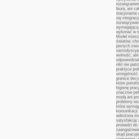
rozwiązaniem
biura, ani c
stacjonarne 
się integrac
rozwiązywani
wymagającą k
wykonać w s
Model miesz
światów, ch
jasnych zas
samodyscypl
wolność, al
odpowiedzial
nikt nie pat
praktyce jed
umiejętność 
granice dec
które potraf
higienę prac
znacznie peł
modą ani pr
problemy ws
która wymag
komunikacji 
wdrożona mo
satysfakcję
prowadzi do 
zaangażowani
skąd pracuje
sensownej, z