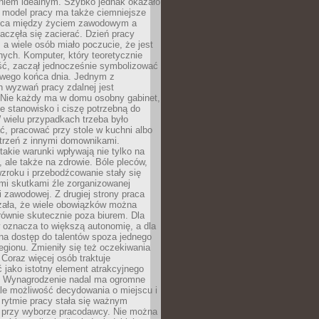
aniem idealnym. Szybko jednak okazało
y model pracy ma także ciemniejsze
nica między życiem zawodowym a
częła się zacierać. Dzień pracy
, a wiele osób miało poczucie, że jest
nych. Komputer, który teoretycznie
ść, zaczął jednocześnie symbolizować
iwego końca dnia. Jednym z
 wyzwań pracy zdalnej jest
. Nie każdy ma w domu osobny gabinet,
 stanowisko i ciszę potrzebną do
 wielu przypadkach trzeba było
, pracować przy stole w kuchni albo
strzeń z innymi domownikami.
takie warunki wpływają nie tylko na
 ale także na zdrowie. Bóle pleców,
zroku i przebodźcowanie stały się
i skutkami źle zorganizowanej
 zawodowej. Z drugiej strony praca
zała, że wiele obowiązków można
ównie skutecznie poza biurem. Dla
 oznacza to większą autonomię, a dla
na dostęp do talentów spoza jednego
egionu. Zmieniły się też oczekiwania
Coraz więcej osób traktuje
 jako istotny element atrakcyjnego
a. Wynagrodzenie nadal ma ogromne
le możliwość decydowania o miejscu i
 rytmie pracy stała się ważnym
przy wyborze pracodawcy. Nie można