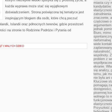
którym niezwykłe widoki spotyka się z prostotą życia, a
miasta czy r
każda wyprawa może stać się wyjątkowym
kandydatów. 
elastyczność
doświadczeniem. Strona poświęcona tej tematyce jest
zatrudnieni
znaczenie, a
inspirującym blogiem dla osób, które chcą poczuć
częściowo o
nlandii, Islandii oraz północnych terenów, gdzie przestrzeń
argumentem 
jednak pomin
ości na stronie to Rodzinne Podróże i Pytania od
Biuro, mimo 
spontaniczn
nieformalne
wiele konta
T I MAŁYCH DZIECI
zaplanowanyc
naturalność,
wspólnoty. 
problem z wd
współpracow
ekranie. Wła
się analizy, 
temu, jak m
nie była ani
Kluczowe sta
pomagają za
dostępności,
pisemnej ko
wolnego to n
funkcjonowan
elastyczność
Przyszłość 
hybrydowa. 