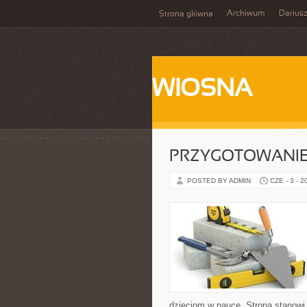
Archiwum
Darius
Strona główna
WIOSNA
PRZYGOTOWANIE
POSTED BY ADMIN
CZE - 3 - 2
dzieciom w nauce. Strona stanow