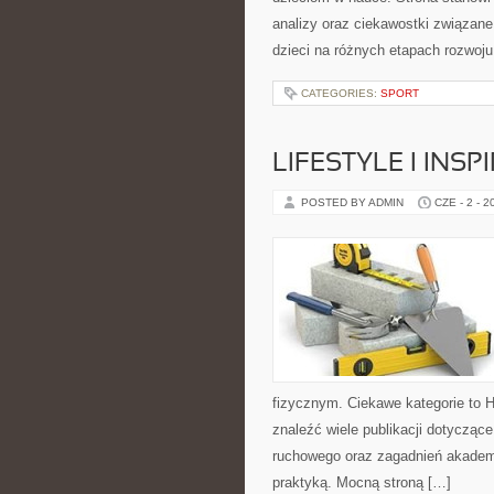
analizy oraz ciekawostki związa
dzieci na różnych etapach rozwoju
CATEGORIES:
SPORT
LIFESTYLE I INSP
POSTED BY ADMIN
CZE - 2 - 2
fizycznym. Ciekawe kategorie to H
znaleźć wiele publikacji dotyczące
ruchowego oraz zagadnień akademic
praktyką. Mocną stroną […]