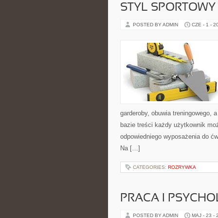
STYL SPORTOWY 
POSTED BY ADMIN
CZE - 1 - 2
garderoby, obuwia treningowego, a
bazie treści każdy użytkownik mo
odpowiedniego wyposażenia do ćwi
Na […]
CATEGORIES:
ROZRYWKA
PRACA I PSYCHO
POSTED BY ADMIN
MAJ - 23 -