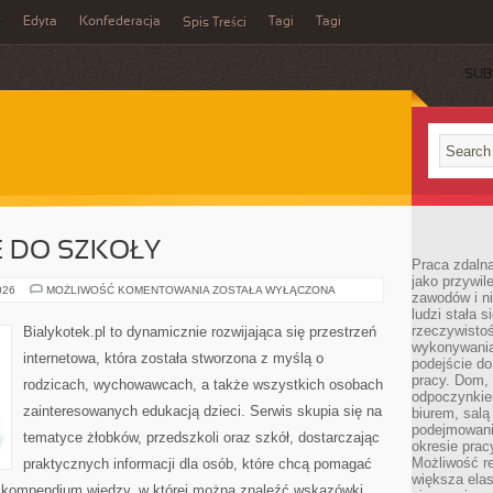
z
Edyta
Konfederacja
Tagi
Tagi
Spis Treści
SUB
 DO SZKOŁY
Praca zdaln
jako przywil
PRZYGOTOWANIE
026
MOŻLIWOŚĆ KOMENTOWANIA
ZOSTAŁA WYŁĄCZONA
zawodów i ni
DO
ludzi stała
SZKOŁY
rzeczywistoś
Bialykotek.pl to dynamicznie rozwijająca się przestrzeń
wykonywania
internetowa, która została stworzona z myślą o
podejście do
pracy. Dom, 
rodzicach, wychowawcach, a także wszystkich osobach
odpoczynkiem
zainteresowanych edukacją dzieci. Serwis skupia się na
biurem, salą
podejmowani
tematyce żłobków, przedszkoli oraz szkół, dostarczając
okresie prac
Możliwość r
praktycznych informacji dla osób, które chcą pomagać
większa ela
i kompendium wiedzy, w której można znaleźć wskazówki,