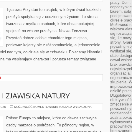
I
pracy. Dom, 
PSYCHOLOGIA
odpoczynkiem
ORGANIZACJI
Tęczowa Przystań to zakątek, w którym świat ludzkich
biurem, salą
podejmowani
przeżyć spotyka się z codziennym życiem. To strona
okresie prac
tworzona z myślą o osobach, które chcą spokojniej
Możliwość r
większa ela
spojrzeć na własne przeżycia. Nazwa Tęczowa
się rozwiąz
Przystań dobrze oddaje charakter tego miejsca,
się, że now
strony. Gra
ponieważ kojarzy się z różnorodnością, a jednocześnie
prywatnym za
wydłużał się
zi nad tym, co dzieje się w człowieku. Polecamy Historie i
stale dostęp
trona ma wspierający charakter i porusza tematy związane
dawał wolno
brak prawdz
największych
organizacja
ergonomiczne
I
skupienia. W
improwizować
dzielić prze
Długofalowo 
I ZJAWISKA NATURY
efektywność,
zmęczenie w
ZORZA
 2026
MOŻLIWOŚĆ KOMENTOWANIA
ZOSTAŁA WYŁĄCZONA
powszechnym
POLARNA
codzienności
I
ZJAWISKA
zdalna poka
Północ Europy to miejsce, które od dawna zachwyca
NATURY
wykonywać r
osoby marzące o podróżach. To północny region, w
pracowników
firm szansę 