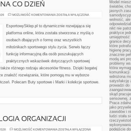
Model miesz
NA CO DZIEŃ
światów, ch
jasnych zas
STYL
samodyscypl
026
MOŻLIWOŚĆ KOMENTOWANIA
ZOSTAŁA WYŁĄCZONA
SPORTOWY
wolność, al
NA
odpowiedzial
CO
EsportowySklep.pl to dynamicznie rozwijająca się
DZIEŃ
nikt nie pat
praktyce jed
platforma online, która została stworzona z myślą o
umiejętność 
osobach dbających o formę oraz wszystkich
granice dec
które potraf
miłośnikach sportowego stylu życia. Serwis łączy
higienę prac
funkcję informacyjną dla osób poszukujących
znacznie peł
modą ani pr
praktycznych wskazówek dotyczących sportowej
problemy ws
która wymag
 także różnego rodzaju akcesoriów fitness. Dzięki bogatej
komunikacji 
że znaleźć rozwiązania, które pomogą mu w wyborze
wdrożona mo
satysfakcję
czeń. Polecam Buty sportowe i Marki i kolekcje sportowe.
prowadzi do 
zaangażowani
skąd pracuje
sensownej, z
Praca zdaln
jako przywil
zawodów i ni
ludzi stała
LOGIA ORGANIZACJI
rzeczywistoś
wykonywania
podejście do
PRACA
 2026
MOŻLIWOŚĆ KOMENTOWANIA
ZOSTAŁA WYŁĄCZONA