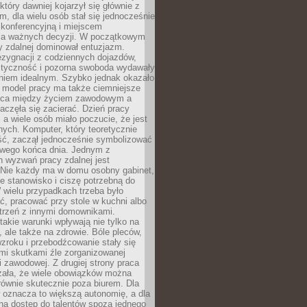
który dawniej kojarzył się głównie z
, dla wielu osób stał się jednocześnie
 konferencyjną i miejscem
a ważnych decyzji. W początkowym
y zdalnej dominował entuzjazm.
ezygnacji z codziennych dojazdów,
styczność i pozorna swoboda wydawały
aniem idealnym. Szybko jednak okazało
y model pracy ma także ciemniejsze
nica między życiem zawodowym a
częła się zacierać. Dzień pracy
, a wiele osób miało poczucie, że jest
nych. Komputer, który teoretycznie
ść, zaczął jednocześnie symbolizować
iwego końca dnia. Jednym z
 wyzwań pracy zdalnej jest
. Nie każdy ma w domu osobny gabinet,
 stanowisko i ciszę potrzebną do
 wielu przypadkach trzeba było
, pracować przy stole w kuchni albo
strzeń z innymi domownikami.
takie warunki wpływają nie tylko na
 ale także na zdrowie. Bóle pleców,
zroku i przebodźcowanie stały się
i skutkami źle zorganizowanej
 zawodowej. Z drugiej strony praca
zała, że wiele obowiązków można
ównie skutecznie poza biurem. Dla
 oznacza to większą autonomię, a dla
na dostęp do talentów spoza jednego