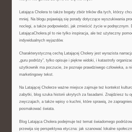
Latająca Cholera to także bogaty zbiór trików dla tych, którzy ch
mniej. Na blogu pojawiają się porady dotyczące wyszukiwania pro
noclegi, a także podpowiedzi, jak zmieścić życie w podręcznym. 
LatającaCholera.pl to nie tylko inspiracja, ale też użyteczny pom
indywidualnych wyjazdów.
Charakterystyczną cechą Latającej Cholery jest wyrazista narracja
„guru podróży”, tylko opisuje i piękne widoki, i katastrofy organi
użytkownik ma poczucie, że poznaje prawdziwego człowieka, a ni
marketingowy tekst.
Na Latającej Cholerze ważne miejsce zajmuje też kontekst kultur
zabytki, blog szuka historii ukrytych za fasadami. Znajdziesz tu 
zwyczajach, a także wpisy o kuchni, które sprawią, że zapragniesz
posmakować świata.
Blog Latająca Cholera podejmuje też temat świadomego podróżowa
przewija się perspektywa etyczna: jak szanować lokalne społecz