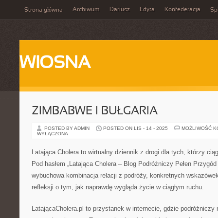
Archiwum
Dariusz
Edyta
Konfederacja
Strona główna
Spi
WIOSNA
ZIMBABWE I BUŁGARIA
POSTED BY ADMIN
POSTED ON LIS - 14 - 2025
MOŻLIWOŚĆ 
WYŁĄCZONA
Latająca Cholera to wirtualny dziennik z drogi dla tych, którzy c
Pod hasłem „Latająca Cholera – Blog Podróżniczy Pełen Przygód i I
wybuchowa kombinacja relacji z podróży, konkretnych wskazówe
refleksji o tym, jak naprawdę wygląda życie w ciągłym ruchu.
LatającaCholera.pl to przystanek w internecie, gdzie podróżniczy 