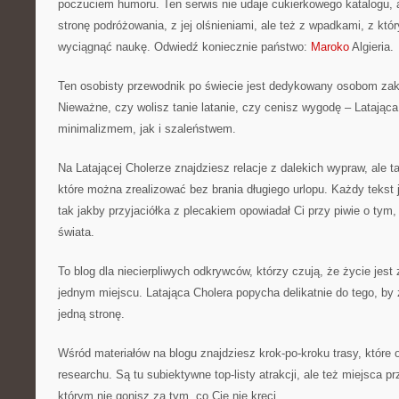
poczuciem humoru. Ten serwis nie udaje cukierkowego katalogu, 
stronę podróżowania, z jej olśnieniami, ale też z wpadkami, z któ
wyciągnąć naukę. Odwiedź koniecznie państwo:
Maroko
Algieria.
Ten osobisty przewodnik po świecie jest dedykowany osobom z
Nieważne, czy wolisz tanie latanie, czy cenisz wygodę – Latająca
minimalizmem, jak i szaleństwem.
Na Latającej Cholerze znajdziesz relacje z dalekich wypraw, ale 
które można zrealizować bez brania długiego urlopu. Każdy tekst 
tak jakby przyjaciółka z plecakiem opowiadał Ci przy piwie o tym, 
świata.
To blog dla niecierpliwych odkrywców, którzy czują, że życie jest 
jednym miejscu. Latająca Cholera popycha delikatnie do tego, by 
jedną stronę.
Wśród materiałów na blogu znajdziesz krok-po-kroku trasy, które
researchu. Są tu subiektywne top-listy atrakcji, ale też miejsca 
którym nie gonisz za tym, co Cię nie kręci.