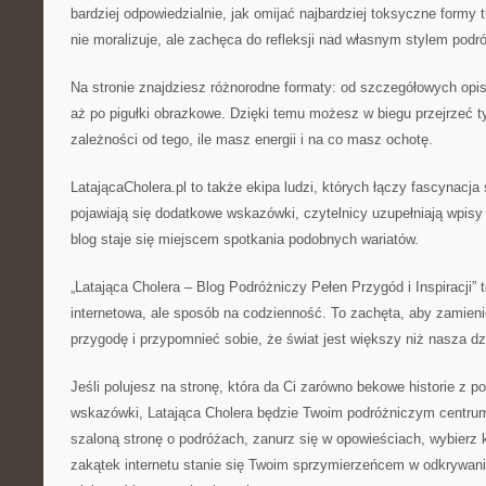
bardziej odpowiedzialnie, jak omijać najbardziej toksyczne formy t
nie moralizuje, ale zachęca do refleksji nad własnym stylem podr
Na stronie znajdziesz różnorodne formaty: od szczegółowych opisó
aż po pigułki obrazkowe. Dzięki temu możesz w biegu przejrzeć ty
zależności od tego, ile masz energii i na co masz ochotę.
LatającaCholera.pl to także ekipa ludzi, których łączy fascynac
pojawiają się dodatkowe wskazówki, czytelnicy uzupełniają wpisy
blog staje się miejscem spotkania podobnych wariatów.
„Latająca Cholera – Blog Podróżniczy Pełen Przygód i Inspiracji” t
internetowa, ale sposób na codzienność. To zachęta, aby zamieni
przygodę i przypomnieć sobie, że świat jest większy niż nasza dzi
Jeśli polujesz na stronę, która da Ci zarówno bekowe historie z po
wskazówki, Latająca Cholera będzie Twoim podróżniczym centru
szaloną stronę o podróżach, zanurz się w opowieściach, wybierz 
zakątek internetu stanie się Twoim sprzymierzeńcem w odkrywani