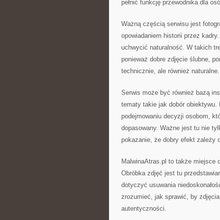
pełnić funkcję przewodnika dla osó
Ważną częścią serwisu jest fotogr
opowiadaniem historii przez kadry
uchwycić naturalność. W takich t
ponieważ dobre zdjęcie ślubne, po
technicznie, ale również naturalne.
Serwis może być również bazą ins
tematy takie jak dobór obiektywu
podejmowaniu decyzji osobom, które
dopasowany. Ważne jest tu nie tyl
pokazanie, że dobry efekt zależy 
MalwinaAtras.pl to także miejsce 
Obróbka zdjęć jest tu przedstawia
dotyczyć usuwania niedoskonałości
zrozumieć, jak sprawić, by zdjęcia 
autentyczności.