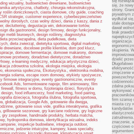
się rozwiąz
ding wizualny
,
budownictwo drewniane
,
budownictwo
się, że now
amika artystyczna
,
chatboty
,
chirurgia rekonstrukcyjna
,
strony. Gra
y roślin doniczkowych
,
ciasta domowe
,
city guide
,
coaching
prywatnym za
CSR strategie
,
customer experience
,
cyberbezpieczeństwo
wydłużał się
wolny dorosłych
,
czas wolny dzieci
,
dania z kaszy
,
dania z
stale dostęp
er
,
decluttering
,
degustacja win
,
dekorowanie tortów
,
dawał wolno
esign dla gastronomii
,
design firmowy
,
design funkcjonalny
,
brak prawdz
ign mebli biurowych
,
design roślinny
,
diagnostyka
największych
dieta przeciwzapalna
,
dieta pudełkowa
,
dieta
organizacja
cych
,
dieta zwierząt
,
dietetyka sportowa
,
digital marketing
,
ergonomiczne
le drewniane
,
docelowe profile klientów
,
dom pod klucz
,
skupienia. W
spiracje
,
domowe fermentacje
,
domowe makarony
,
domowe
improwizować
omowe przetwory
,
doradztwo dietetyczne
,
doradztwo
dzielić prze
yfrowy
,
e-learning medyczny
,
edukacja artystyczna dzieci
,
Długofalowo 
kacja zdrowotna szkolna
,
ekologia miejska
,
ekologia
efektywność,
wo
,
ekonomia społeczna
,
Ekoturystyka.
,
elektronika mobilna
,
zmęczenie w
nergia solarna
,
escape room domowy
,
etykiety spożywcze
,
powszechnym
y firmowe integracyjne
,
eventy gastronomiczne
,
eventy
codzienności
cebook Ads
,
fermentowane napoje
,
film animowany
,
film
zdalna poka
,
firewall
,
fitness w domu
,
fizjoterapia dzieci
,
florystyka
wykonywać r
 design
,
food influencerzy
,
food marketing
,
food pairing
,
pracowników
tografia dziecięca
,
fotografia ślubna
,
fotografia sportowa
,
firm szansę 
wa
,
globalizacja
,
Google Ads
,
gotowanie dla dwojga
,
miasta czy r
odzinne
,
gotowanie sous vide
,
grafika interaktywna
,
grafika
kandydatów. 
a
,
grillowanie sezonowe
,
gry karciane rodzinne
,
gry logiczne
elastyczność
,
gry zespołowe
,
handmade produkty
,
herbata matcha
,
zatrudnieni
owy
,
hydroponika domowa
,
identyfikacja wizualna
,
indeks
znaczenie, a
 kampanie
,
inspekcje budowlane
,
integracja outdoor
,
częściowo o
ermiczne
,
jedzenie intuicyjne
,
kampery
,
kawa specialty
,
argumentem 
mping rodzinny
,
kiszonki domowe
,
klimatyzacja smart
,