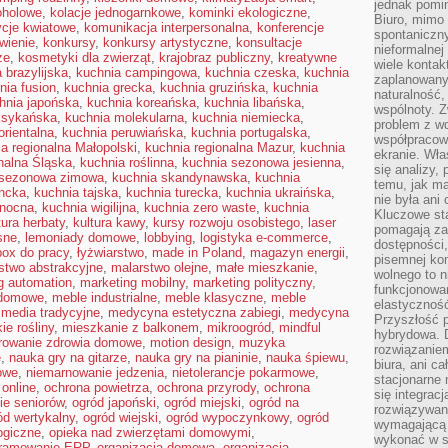
jednak pomin
oholowe
,
kolacje jednogarnkowe
,
kominki ekologiczne
,
Biuro, mimo 
cje kwiatowe
,
komunikacja interpersonalna
,
konferencje
spontaniczn
wienie
,
konkursy
,
konkursy artystyczne
,
konsultacje
nieformalne
ze
,
kosmetyki dla zwierząt
,
krajobraz publiczny
,
kreatywne
wiele konta
 brazylijska
,
kuchnia campingowa
,
kuchnia czeska
,
kuchnia
zaplanowanyc
nia fusion
,
kuchnia grecka
,
kuchnia gruzińska
,
kuchnia
naturalność,
hnia japońska
,
kuchnia koreańska
,
kuchnia libańska
,
wspólnoty. 
ksykańska
,
kuchnia molekularna
,
kuchnia niemiecka
,
problem z wd
orientalna
,
kuchnia peruwiańska
,
kuchnia portugalska
,
współpracow
a regionalna Małopolski
,
kuchnia regionalna Mazur
,
kuchnia
ekranie. Wła
nalna Śląska
,
kuchnia roślinna
,
kuchnia sezonowa jesienna
,
się analizy, 
 sezonowa zimowa
,
kuchnia skandynawska
,
kuchnia
temu, jak m
encka
,
kuchnia tajska
,
kuchnia turecka
,
kuchnia ukraińska
,
nie była ani
anocna
,
kuchnia wigilijna
,
kuchnia zero waste
,
kuchnia
Kluczowe sta
tura herbaty
,
kultura kawy
,
kursy rozwoju osobistego
,
laser
pomagają za
sne
,
lemoniady domowe
,
lobbying
,
logistyka e-commerce
,
dostępności,
box do pracy
,
łyżwiarstwo
,
made in Poland
,
magazyn energii
,
pisemnej ko
stwo abstrakcyjne
,
malarstwo olejne
,
małe mieszkanie
,
wolnego to n
g automation
,
marketing mobilny
,
marketing polityczny
,
funkcjonowan
 domowe
,
meble industrialne
,
meble klasyczne
,
meble
elastyczność
,
media tradycyjne
,
medycyna estetyczna zabiegi
,
medycyna
Przyszłość 
ie rośliny
,
mieszkanie z balkonem
,
mikroogród
,
mindful
hybrydowa. 
rowanie zdrowia domowe
,
motion design
,
muzyka
rozwiązaniem
e
,
nauka gry na gitarze
,
nauka gry na pianinie
,
nauka śpiewu
,
biura, ani c
owe
,
niemarnowanie jedzenia
,
nietolerancje pokarmowe
,
stacjonarne 
 online
,
ochrona powietrza
,
ochrona przyrody
,
ochrona
się integrac
ie seniorów
,
ogród japoński
,
ogród miejski
,
ogród na
rozwiązywani
ód wertykalny
,
ogród wiejski
,
ogród wypoczynkowy
,
ogród
wymagającą k
ogiczne
,
opieka nad zwierzętami domowymi
,
wykonać w s
gramowanie ERP
,
organizacja domowa
,
organizacja