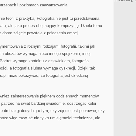
otrzebach i poziomach zaawansowania.
e teorii z praktyką. Fotografia nie jest tu przedstawiana
aratu, ale jako proces obejmujący kompozycję. Dzięki temu
e dobre zdjęcie powstaje z połączenia emocji.
mentowania z różnymi rodzajami fotografii, takimi jak
ych obszarów wymaga nieco innego spojrzenia, innej
 Portret wymaga kontaktu z człowiekiem, fotografia
wości, a fotografia ślubna wymaga dyskrecji. Dzięki tak
.pl może pokazywać, że fotografia jest dziedziną
również zainteresowanie pięknem codziennych momentów.
patrzeć na świat bardziej świadomie, dostrzegać kolor
nie drobiazgi decydują o tym, czy zdjęcie jest poprawne, czy
oże więc rozwijać nie tylko umiejętności techniczne, ale