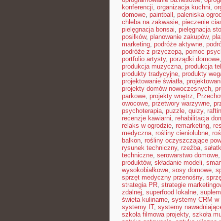
konferencji
,
organizacja kuchni
,
or
domowe
,
paintball
,
paleniska ogro
chleba na zakwasie
,
pieczenie cia
pielęgnacja bonsai
,
pielęgnacja st
posiłków
,
planowanie zakupów
,
pl
marketing
,
podróże aktywne
,
podr
podróże z przyczepą
,
pomoc psyc
portfolio artysty
,
porządki domowe
produkcja muzyczna
,
produkcja te
produkty tradycyjne
,
produkty weg
projektowanie światła
,
projektowan
projekty domów nowoczesnych
,
pr
parkowe
,
projekty wnętrz
,
Przecho
owocowe
,
przetwory warzywne
,
pr
psychoterapia
,
puzzle
,
quizy
,
rafti
recenzje kawiarni
,
rehabilitacja d
relaks w ogrodzie
,
remarketing
,
re
medyczna
,
rośliny cieniolubne
,
roś
balkon
,
rośliny oczyszczające pow
rysunek techniczny
,
rzeźba
,
sałat
techniczne
,
serowarstwo domowe
produktów
,
składanie modeli
,
smar
wysokobiałkowe
,
sosy domowe
,
s
sprzęt medyczny przenośny
,
sprzę
strategia PR
,
strategie marketing
zdalnej
,
superfood lokalne
,
suplem
święta kulinarne
,
systemy CRM w 
systemy IT
,
systemy nawadniając
szkoła filmowa projekty
,
szkoła m