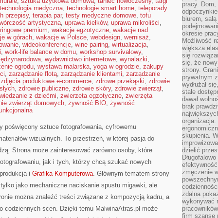
murale
,
sztuka użytkowa domowa
,
taniec nowoczesny
,
targi
pracy. Dom, 
technologia medyczna
,
technologie smart home
,
teleporady
odpoczynkiem
h przepisy
,
terapia par
,
testy medyczne domowe
,
tofu
biurem, salą
twórczość artystyczna
,
uprawa kiełków
,
uprawa mikroliści
,
podejmowani
eringowe premium
,
wakacje egzotyczne
,
wakacje nad
okresie prac
je w górach
,
wakacje w Polsce
,
webdesign
,
wernisaż
,
Możliwość r
mowanie
,
wideokonferencje
,
wine pairing
,
wirtualizacja
,
większa ela
i
,
work-life balance w domu
,
workshop survivalowy
,
się rozwiąz
iędzynarodowa
,
wydawnictwo internetowe
,
wynalazki
,
się, że now
enie ogrodu
,
wystawa malarska
,
yoga w ogrodzie
,
zakupy
strony. Gra
ci
,
zarządzanie flotą
,
zarządzanie klientami
,
zarządzanie
prywatnym za
,
zdjęcia produktowe e-commerce
,
zdrowe przekąski
,
zdrowie
wydłużał się
słych
,
zdrowie publiczne
,
zdrowie skóry
,
zdrowie zwierząt
,
stale dostęp
wiedzanie z dziećmi
,
zwierzęta egzotyczne
,
zwierzęta
dawał wolno
nie zwierząt domowych
,
żywność BIO
,
żywność
brak prawdz
unkcjonalna
największych
organizacja
ny poświęcony sztuce fotografowania, cyfrowemu
ergonomiczne
skupienia. W
ateriałów wizualnych. To przestrzeń, w której pasja do
improwizować
edzą. Strona może zainteresować zarówno osoby, które
dzielić prze
Długofalowo 
fotografowaniu, jak i tych, którzy chcą szukać nowych
efektywność,
zmęczenie w
tprodukcja i
Grafika Komputerowa
. Głównym tematem strony
powszechnym
ie tylko jako mechaniczne naciskanie spustu migawki, ale
codzienności
zdalna poka
tronie można znaleźć treści związane z kompozycją kadru, a
wykonywać r
o codziennych scen. Dzięki temu MalwinaAtras.pl może
pracowników
firm szansę 