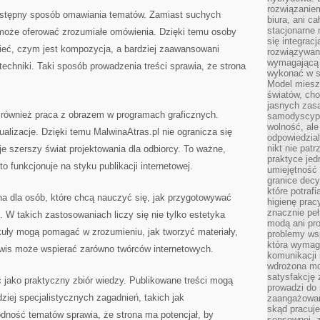
rozwiązaniem
rzystępny sposób omawiania tematów. Zamiast suchych
biura, ani c
stacjonarne 
is może oferować zrozumiałe omówienia. Dzięki temu osoby
się integrac
ieć, czym jest kompozycja, a bardziej zaawansowani
rozwiązywani
wymagającą k
echniki. Taki sposób prowadzenia treści sprawia, że strona
wykonać w s
Model miesz
światów, ch
jasnych zas
 również praca z obrazem w programach graficznych.
samodyscypl
wolność, al
lizacje. Dzięki temu MalwinaAtras.pl nie ogranicza się
odpowiedzial
nikt nie pat
uje szerszy świat projektowania dla odbiorcy. To ważne,
praktyce jed
 funkcjonuje na styku publikacji internetowej.
umiejętność 
granice dec
które potraf
a dla osób, które chcą nauczyć się, jak przygotowywać
higienę prac
znacznie peł
h. W takich zastosowaniach liczy się nie tylko estetyka
modą ani pr
tykuły mogą pomagać w zrozumieniu, jak tworzyć materiały,
problemy ws
która wymag
erwis może wspierać zarówno twórców internetowych.
komunikacji 
wdrożona mo
satysfakcję
 jako praktyczny zbiór wiedzy. Publikowane treści mogą
prowadzi do 
dziej specjalistycznych zagadnień, takich jak
zaangażowani
skąd pracuje
ność tematów sprawia, że strona ma potencjał, by
sensownej, z