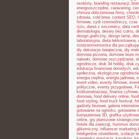
osobisty
,
branding restauracji
,
bran
energooszczędne
,
caravaning
,
cer
chmura obliczeniowa firmy
,
chorob
zdrowia
,
cold brew
,
content SEO
,
firmowe
,
cydr rzemieślniczy
,
czas 
ryżu
,
dania z soczewicy
,
data cent
dermatologia
,
desery bez cukru
,
d
design graficzny
,
design lamp
,
des
laboratoryjna
,
dieta lekkostrawna
,
śródziemnomorska dla początkują
diy dekoracje świąteczne
,
diy meb
domowa pizzeria
,
domowe biuro in
nalewki
,
domowe oszczędzanie
,
d
ogrodnicze
,
druk 3d hobby
,
druk c
edukacja finansowa dorosłych
,
edu
społeczna
,
ekologiczne ogrodnict
energia cieplna
,
energia jądrowa
,
e
event video
,
eventy filmowe
,
event
polityczne
,
eventy przygodowe
,
Fa
krótkometrażowy
,
finanse cyfrowe
domowa
,
food delivery online
,
food
food styling
,
food truck festival
,
fo
gadżety biurowe
,
galeria interneto
gotowanie na ognisku
,
gotowanie r
komputerowa 3D
,
grafika użytkow
online
,
gry planszowe strategiczne
hotele dla zwierząt
,
hummus dom
glikemiczny
,
influencer marketing
inteligentne oświetlenie
,
izolacje t
kawalerka aranżacja
,
kayaking
,
ke