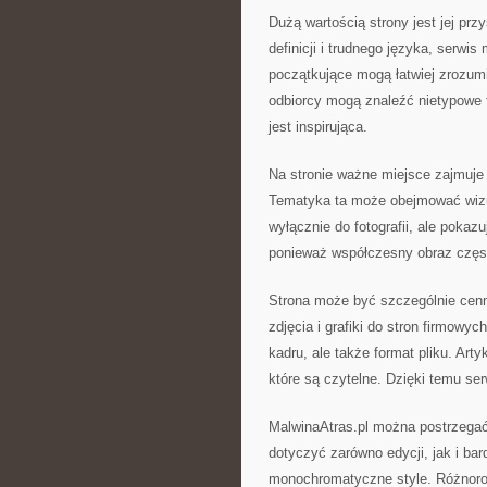
Dużą wartością strony jest jej p
definicji i trudnego języka, serw
początkujące mogą łatwiej zrozum
odbiorcy mogą znaleźć nietypowe t
jest inspirująca.
Na stronie ważne miejsce zajmuje
Tematyka ta może obejmować wizua
wyłącznie do fotografii, ale pokaz
ponieważ współczesny obraz często
Strona może być szczególnie cenn
zdjęcia i grafiki do stron firmowyc
kadru, ale także format pliku. Ar
które są czytelne. Dzięki temu s
MalwinaAtras.pl można postrzegać
dotyczyć zarówno edycji, jak i bar
monochromatyczne style. Różnorod