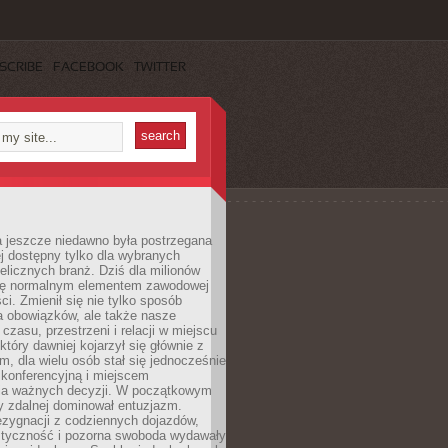
SCRIBE
FACEBOOK
TWITTER
a jeszcze niedawno była postrzegana
ej dostępny tylko dla wybranych
elicznych branż. Dziś dla milionów
 się normalnym elementem zawodowej
ci. Zmienił się nie tylko sposób
 obowiązków, ale także nasze
 czasu, przestrzeni i relacji w miejscu
który dawniej kojarzył się głównie z
, dla wielu osób stał się jednocześnie
 konferencyjną i miejscem
a ważnych decyzji. W początkowym
y zdalnej dominował entuzjazm.
ezygnacji z codziennych dojazdów,
styczność i pozorna swoboda wydawały