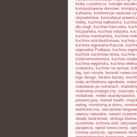
kluby czytelnicze
,
koktajle bezalk
kompostowanie domowe
,
kompozy
kulinarne
,
konferencje naukowe ży
obywatelskie
,
konsultacje prawnic
hobby
,
kuchnia bałkańska
,
kuchnia
dla singli
,
kuchnia francuska
,
kuch
hiszpańska
,
kuchnia indyjska
,
kuc
kuchnia marokańska
,
kuchnia me
kuchnia niskobudżetowa
,
kuchnia 
kuchnia regionalna Kaszub
,
kuchni
regionalna Podlasia
,
kuchnia regio
kuchnia sezonowa letnia
,
kuchnia
śródziemnomorska
,
kuchnia stud
kuchnia węgierska
,
kuchnia wielk
żydowska
,
kuchnie na wymiar
,
kul
tag
,
last minute
,
łazienki nowocze
logo design
,
lokalne bazary
,
lunch
mała architektura ogrodowa
,
malar
malowanie po numerach
,
marketin
marketing strategiczny
,
marynaty
modułowe
,
meble skandynawskie
prewencyjna
,
mental health
,
miejsk
eating
,
monitoring w domu
,
monito
elektroniczna
,
narciarstwo biegow
nawozy naturalne
,
nawyki żywieni
obiady budżetowe
,
obsługa klienta
systemów
,
ochrona wód
,
odżywian
parapecie
,
ogród nowoczesny
,
ogr
zimowy pomysły
,
ogrzewanie ekol
oprogramowanie biznesowe
,
opro