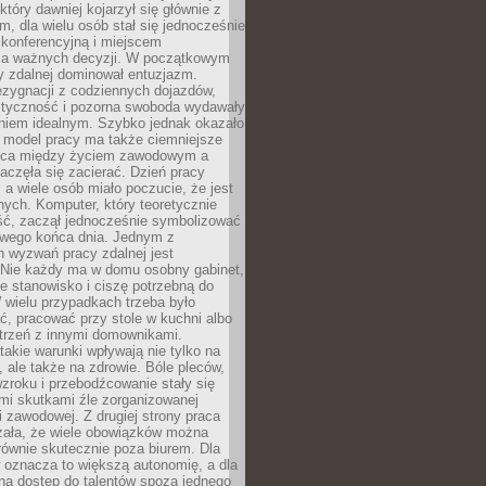
który dawniej kojarzył się głównie z
, dla wielu osób stał się jednocześnie
 konferencyjną i miejscem
a ważnych decyzji. W początkowym
y zdalnej dominował entuzjazm.
ezygnacji z codziennych dojazdów,
styczność i pozorna swoboda wydawały
aniem idealnym. Szybko jednak okazało
y model pracy ma także ciemniejsze
nica między życiem zawodowym a
częła się zacierać. Dzień pracy
, a wiele osób miało poczucie, że jest
nych. Komputer, który teoretycznie
ść, zaczął jednocześnie symbolizować
iwego końca dnia. Jednym z
 wyzwań pracy zdalnej jest
. Nie każdy ma w domu osobny gabinet,
 stanowisko i ciszę potrzebną do
 wielu przypadkach trzeba było
, pracować przy stole w kuchni albo
strzeń z innymi domownikami.
takie warunki wpływają nie tylko na
 ale także na zdrowie. Bóle pleców,
zroku i przebodźcowanie stały się
i skutkami źle zorganizowanej
 zawodowej. Z drugiej strony praca
zała, że wiele obowiązków można
ównie skutecznie poza biurem. Dla
 oznacza to większą autonomię, a dla
na dostęp do talentów spoza jednego