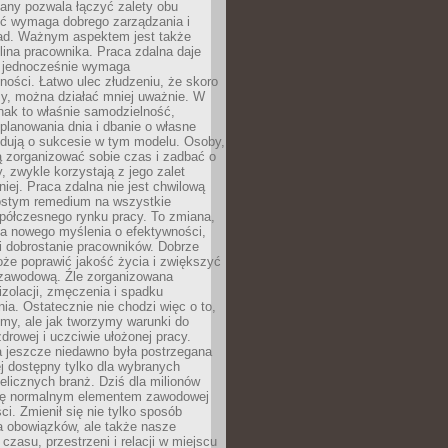
any pozwala łączyć zalety obu
oć wymaga dobrego zarządzania i
ad. Ważnym aspektem jest także
ina pracownika. Praca zdalna daje
e jednocześnie wymaga
ności. Łatwo ulec złudzeniu, że skoro
rzy, można działać mniej uważnie. W
nak to właśnie samodzielność,
planowania dnia i dbanie o własne
ydują o sukcesie w tym modelu. Osoby,
ią zorganizować sobie czas i zadbać o
y, zwykle korzystają z jego zalet
niej. Praca zdalna nie jest chwilową
ostym remedium na wszystkie
półczesnego rynku pracy. To zmiana,
a nowego myślenia o efektywności,
i dobrostanie pracowników. Dobrze
że poprawić jakość życia i zwiększyć
 zawodową. Źle zorganizowana
izolacji, zmęczenia i spadku
a. Ostatecznie nie chodzi więc o to,
my, ale jak tworzymy warunki do
drowej i uczciwie ułożonej pracy.
a jeszcze niedawno była postrzegana
ej dostępny tylko dla wybranych
elicznych branż. Dziś dla milionów
 się normalnym elementem zawodowej
ci. Zmienił się nie tylko sposób
 obowiązków, ale także nasze
 czasu, przestrzeni i relacji w miejscu