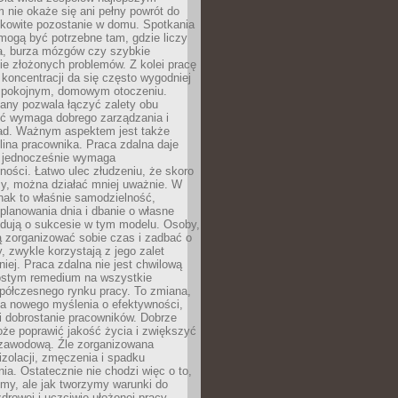
 nie okaże się ani pełny powrót do
ałkowite pozostanie w domu. Spotkania
mogą być potrzebne tam, gdzie liczy
ja, burza mózgów czy szybkie
e złożonych problemów. Z kolei pracę
oncentracji da się często wygodniej
pokojnym, domowym otoczeniu.
any pozwala łączyć zalety obu
oć wymaga dobrego zarządzania i
ad. Ważnym aspektem jest także
ina pracownika. Praca zdalna daje
e jednocześnie wymaga
ności. Łatwo ulec złudzeniu, że skoro
rzy, można działać mniej uważnie. W
nak to właśnie samodzielność,
planowania dnia i dbanie o własne
ydują o sukcesie w tym modelu. Osoby,
ią zorganizować sobie czas i zadbać o
y, zwykle korzystają z jego zalet
niej. Praca zdalna nie jest chwilową
ostym remedium na wszystkie
półczesnego rynku pracy. To zmiana,
a nowego myślenia o efektywności,
i dobrostanie pracowników. Dobrze
że poprawić jakość życia i zwiększyć
 zawodową. Źle zorganizowana
izolacji, zmęczenia i spadku
a. Ostatecznie nie chodzi więc o to,
my, ale jak tworzymy warunki do
drowej i uczciwie ułożonej pracy.