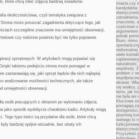
b, które chcą robić zdjęcia bardziej świadome.
miasta czy r
kandydatów. 
elastyczność
afia okolicznościowa, czyli tematyka związana z
zatrudnieni
znaczenie, a
. Strona może poruszać zagadnienia dotyczące tego, jak
częściowo o
reściach szczególne znaczenie ma umiejętność obserwacji,
argumentem 
jednak pomin
rtretowe czy rodzinne powinno być nie tylko poprawne
Biuro, mimo 
spontaniczn
nieformalne
wiele konta
piracji sprzętowych. W artykułach mogą pojawiać się
zaplanowanyc
naturalność,
. Dzięki takiemu podejściu strona może pomagać w
wspólnoty. 
problem z wd
 zastanawiają się, jaki sprzęt będzie dla nich najlepiej
współpracow
ko analizowanie możliwości technicznych, ale także
ekranie. Wła
się analizy, 
od umiejętności obserwacji.
temu, jak m
nie była ani
Kluczowe sta
dla osób pracujących z obrazem po wykonaniu zdjęcia.
pomagają za
na jako sposób wydobycia charakteru kadru. Artykuły mogą
dostępności,
pisemnej ko
. Tego typu treści są przydatne dla osób, które chcą
wolnego to n
były bardziej spójne wizualnie, bez utraty ich
funkcjonowan
elastyczność
Przyszłość 
hybrydowa. 