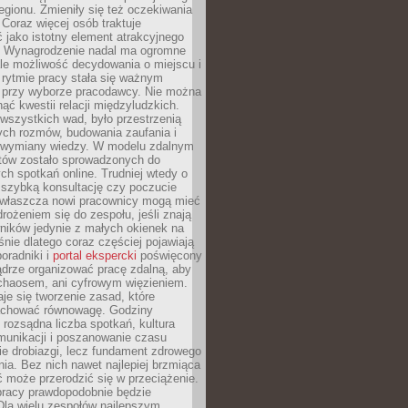
egionu. Zmieniły się też oczekiwania
Coraz więcej osób traktuje
 jako istotny element atrakcyjnego
a. Wynagrodzenie nadal ma ogromne
le możliwość decydowania o miejscu i
 rytmie pracy stała się ważnym
przy wyborze pracodawcy. Nie można
ąć kwestii relacji międzyludzkich.
wszystkich wad, było przestrzenią
ych rozmów, budowania zaufania i
j wymiany wiedzy. W modelu zdalnym
któw zostało sprowadzonych do
h spotkań online. Trudniej wtedy o
 szybką konsultację czy poczucie
Zwłaszcza nowi pracownicy mogą mieć
rożeniem się do zespołu, jeśli znają
ników jedynie z małych okienek na
śnie dlatego coraz częściej pojawiają
poradniki i
portal ekspercki
poświęcony
ądrze organizować pracę zdalną, aby
 chaosem, ani cyfrowym więzieniem.
je się tworzenie zasad, które
chować równowagę. Godziny
 rozsądna liczba spotkań, kultura
munikacji i poszanowanie czasu
ie drobiazgi, lecz fundament zdrowego
ia. Bez nich nawet najlepiej brzmiąca
 może przerodzić się w przeciążenie.
pracy prawdopodobnie będzie
Dla wielu zespołów najlepszym