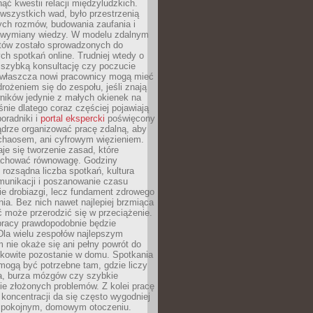
ąć kwestii relacji międzyludzkich.
wszystkich wad, było przestrzenią
ych rozmów, budowania zaufania i
j wymiany wiedzy. W modelu zdalnym
któw zostało sprowadzonych do
h spotkań online. Trudniej wtedy o
 szybką konsultację czy poczucie
Zwłaszcza nowi pracownicy mogą mieć
rożeniem się do zespołu, jeśli znają
ników jedynie z małych okienek na
śnie dlatego coraz częściej pojawiają
poradniki i
portal ekspercki
poświęcony
ądrze organizować pracę zdalną, aby
 chaosem, ani cyfrowym więzieniem.
je się tworzenie zasad, które
chować równowagę. Godziny
 rozsądna liczba spotkań, kultura
munikacji i poszanowanie czasu
ie drobiazgi, lecz fundament zdrowego
ia. Bez nich nawet najlepiej brzmiąca
 może przerodzić się w przeciążenie.
pracy prawdopodobnie będzie
Dla wielu zespołów najlepszym
 nie okaże się ani pełny powrót do
ałkowite pozostanie w domu. Spotkania
mogą być potrzebne tam, gdzie liczy
ja, burza mózgów czy szybkie
e złożonych problemów. Z kolei pracę
oncentracji da się często wygodniej
pokojnym, domowym otoczeniu.