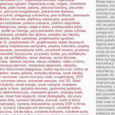
Model miesz
ganizacja spiżarni
,
Organizacja szafy
,
origami
,
oświetlenie
światów, ch
dowe
,
parki linowe
,
patenty
,
personal branding
,
pieczenie
jasnych zas
st
,
pieczywo bezglutenowe
,
piekarnictwo domowe
,
samodyscypl
orczyków
,
pielęgnacja sukulentów
,
piwo kraftowe
,
planowanie
wolność, al
atformy chmurowe
,
platformy edukacyjne
,
podcasts
odpowiedzial
óże budżetowe
,
podróże kulinarne
,
podróże objazdowe
,
nikt nie pat
hologiczna
,
pompy ciepła w domu
,
porównywarka lotów
,
praktyce jed
,
posiłki po treningu
,
pozycjonowanie stron
,
prasa cyfrowa
,
umiejętność 
lewizyjna
,
produkty bez glutenu
,
produkty bez laktozy
,
granice dec
ańskie
,
profile zawodowe
,
projektowanie ogrodzeń
,
które potraf
ie UI
,
projektowanie UX
,
projektowanie wnętrz biurowych
,
higienę prac
ojekty krajobrazowe wertykalne
,
projekty kulturalne
,
projekty
znacznie peł
wywanie
,
przesadzanie roślin
,
przestrzeń otwarta
,
przetwory
modą ani pr
zewodniki turystyczne
,
przyprawy świata
,
psy profilaktyka
,
problemy ws
ng
,
rak profilaktyka
,
ramen domowy
,
ravioli domowe
,
która wymag
omowa
,
reklama natywna
,
relacje medialne
,
relaks w domu
,
komunikacji 
stauracje premium
,
restauracje wegańskie
,
robotyka
wdrożona mo
liny doniczkowe pielęgnacja
,
rośliny egzotyczne
,
rośliny na
satysfakcję
ietrze
,
rowery górskie
,
rozrywka domowa
,
rynek lokalny
,
prowadzi do 
ki sezonowe
,
savoir-vivre przy stole
,
scrapbooking
,
SEO
zaangażowani
,
sezonowe owoce
,
sezonowe warzywa
,
sieć 5G
,
skład
skąd pracuje
t budynki
,
smart energia
,
smart transport
,
śniadania
sensownej, z
pacer w lesie
,
spiżarnia domowa
,
sponsoring wydarzeń
,
Praca zdaln
t telekonferencyjny
,
sterowanie głosem
,
strategia marki
,
jako przywil
owe
,
street food azjatycki
,
street photography
,
styl pracy
zawodów i ni
enty diety
,
surowce naturalne
,
survival
,
sushi w domu
,
ludzi stała
sprzedaży
,
systemy dokumentów
,
systemy ERP w firmie
,
rzeczywistoś
e
,
systemy zabezpieczeń domowych
,
szkodniki roślin
,
wykonywania
uzyczna
,
szkoła tańca
,
szkolenia kulinarne
,
szkolenie psów
,
podejście do