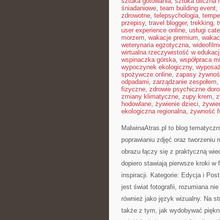
sztuka gotowania
,
sztuka uliczna 
śniadaniowe
,
team building event
,
zdrowotne
,
telepsychologia
,
tempe
przepisy
,
travel blogger
,
trekking
,
user experience online
,
usługi cat
morzem
,
wakacje premium
,
wakac
weterynaria egzotyczna
,
wideofil
wirtualna rzeczywistość w edukacj
wspinaczka górska
,
współpraca m
wypoczynek ekologiczny
,
wyposaż
spożywcze online
,
zapasy żywnoś
odpadami
,
zarządzanie zespołem
fizyczne
,
zdrowie psychiczne doro
zmiany klimatyczne
,
zupy krem
,
z
hodowlane
,
żywienie dzieci
,
żywie
ekologiczna regionalna
,
żywność f
MalwinaAtras.pl to blog tematycz
poprawianiu zdjęć oraz tworzeniu m
obrazu łączy się z praktyczną wi
dopiero stawiają pierwsze kroki w 
inspiracji. Kategorie: Edycja i Pos
jest świat fotografii, rozumiana n
również jako język wizualny. Na s
także z tym, jak wydobywać piękn