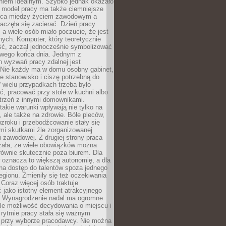
aniem idealnym. Szybko jednak okazało
y model pracy ma także ciemniejsze
nica między życiem zawodowym a
częła się zacierać. Dzień pracy
, a wiele osób miało poczucie, że jest
nych. Komputer, który teoretycznie
ść, zaczął jednocześnie symbolizować
iwego końca dnia. Jednym z
 wyzwań pracy zdalnej jest
. Nie każdy ma w domu osobny gabinet,
 stanowisko i ciszę potrzebną do
 wielu przypadkach trzeba było
, pracować przy stole w kuchni albo
strzeń z innymi domownikami.
takie warunki wpływają nie tylko na
 ale także na zdrowie. Bóle pleców,
zroku i przebodźcowanie stały się
i skutkami źle zorganizowanej
 zawodowej. Z drugiej strony praca
zała, że wiele obowiązków można
ównie skutecznie poza biurem. Dla
 oznacza to większą autonomię, a dla
na dostęp do talentów spoza jednego
egionu. Zmieniły się też oczekiwania
Coraz więcej osób traktuje
 jako istotny element atrakcyjnego
a. Wynagrodzenie nadal ma ogromne
le możliwość decydowania o miejscu i
 rytmie pracy stała się ważnym
przy wyborze pracodawcy. Nie można