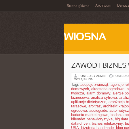
Archiwum
Darius
Strona główna
WIOSNA
ZAWÓD I BIZNES
POSTED BY ADMIN
POSTED ON
WYŁĄCZONA
Tagi:
adopcje zwierząt
,
agencje r
domowych
,
akcesoria ogrodowe
,
a
twórcza
,
alarm domowy
,
alergie 
biznesowa
,
analiza cyfrowa
,
anali
aplikacje dietetyczne
,
aranżacja b
tarasowe
,
arbitraż
,
architekt krajo
ogrodowa
,
audioguide
,
automatycz
badania marketingowe
,
badania opi
klientów
,
behawiorystyka
,
big data
data-driven
,
biznes edukacyjny
,
bi
USA
,
bizuteria handmade
,
blog ga