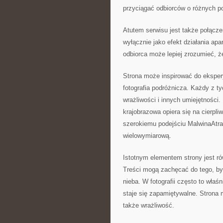
przyciągać odbiorców o różnych p
Atutem serwisu jest także połączeni
wyłącznie jako efekt działania ap
odbiorca może lepiej zrozumieć, ż
Strona może inspirować do ekspery
fotografia podróżnicza. Każdy z t
wrażliwości i innych umiejętności.
krajobrazowa opiera się na cierpli
szerokiemu podejściu MalwinaAtras
wielowymiarową.
Istotnym elementem strony jest 
Treści mogą zachęcać do tego, by 
nieba. W fotografii często to właś
staje się zapamiętywalne. Strona m
także wrażliwość.