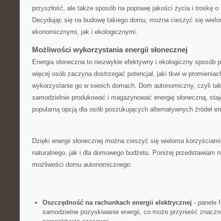
przyszłość, ale także sposób na poprawę​ jakości życia ‌i troskę o
Decydując się na budowę‌ takiego domu, można⁣ cieszyć się wiel
ekonomicznymi, jak i ekologicznymi.
Możliwości wykorzystania energii ‍słonecznej
Energia słoneczna to niezwykle efektywny⁢ i ekologiczny sposób p
więcej ⁣osób zaczyna ​dostrzegać potencjał, jaki tkwi w‌ promieniac
wykorzystanie go w swoich ⁣domach. Dom autonomiczny, czyli ⁢taki,
samodzielnie ‌produkować i magazynować energię ​słoneczną, staje
popularną​ opcją dla osób poszukujących alternatywnych‍ źródeł ‍ene
Dzięki energii słonecznej można cieszyć ⁤się ‌wieloma korzyściami
naturalnego,⁤ jak i dla domowego budżetu. Poniżej przedstawiam na
możliwości ⁢domu autonomicznego:
Oszczędność na rachunkach energii elektrycznej
-⁤ panele 
samodzielne pozyskiwanie energii, ⁤co może przynieść znaczn