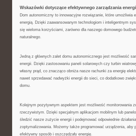
Wskazówki dotyczące efektywnego‌ zarządzania energ
Dom autonomiczny to‌ innowacyjne‌ rozwiązanie, które umożliwia⁤
energią. Dzięki zaawansowanym technologiom i inteligentnym ​
się wieloma korzyściami,⁣ zarówno dla naszego domowego budżetu,
naturalnego.
Jedną z ⁢głównych zalet domu autonomicznego jest możliwość s
energii. Dzięki zastosowaniu paneli solarowych czy turbin wiat
własny prąd, co znacząco obniża nasze rachunki za energię elek
nawet sprzedawać nadwyżki energii do ‍sieci, co dodatkowo zwięks
domu.
Kolejnym pozytywnym aspektem jest możliwość monitorowania zuży
rzeczywistym.​ Dzięki specjalnym aplikacjom mobilnym lub pane
śledzić nasze zużycie energii i podejmować ⁤odpowiednie działania 
zoptymalizowania. Możemy także programować urządzenia, aby p
efektywny sposób​ i⁣ oszczędzały energię.