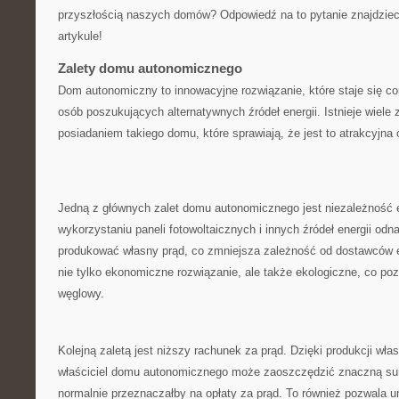
⁣przyszłością naszych domów? Odpowiedź na to pytanie⁣ znajdzieci
artykule!
Zalety domu autonomicznego
Dom ⁤autonomiczny to innowacyjne rozwiązanie,⁢ które staje się co
osób poszukujących alternatywnych źródeł energii.‌ Istnieje wiele z
‍posiadaniem takiego⁣ domu, ​które sprawiają,‌ że jest to atrakcyjna ⁣
Jedną z głównych zalet domu autonomicznego jest niezależność 
wykorzystaniu⁣ paneli fotowoltaicznych i ‌innych źródeł energii odn
produkować własny prąd, co zmniejsza zależność od dostawców en
nie tylko⁤ ekonomiczne rozwiązanie, ale także ekologiczne, ⁣co ⁣p
węglowy.
Kolejną zaletą​ jest ⁤niższy⁣ rachunek za prąd. Dzięki produkcji włas
właściciel ⁤domu autonomicznego ​może zaoszczędzić⁣ znaczną sum
normalnie ‌przeznaczałby na opłaty za prąd. To również pozwala u