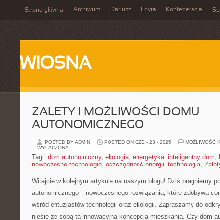
Archiwum
Dariusz
Edyta
Konfederacja
Strona główna
Spi
WIOSNA
ZALETY I MOŻLIWOŚCI DOMU
AUTONOMICZNEGO
POSTED BY ADMIN
POSTED ON CZE - 23 - 2025
MOŻLIWOŚĆ 
WYŁĄCZONA
Tagi:
dom autonomiczny
,
ekologia
,
energetyka
,
inteligentny dom
,
nowoczesne technologie
,
oszczędność energii
,
technologia
,
Zalet
Witajcie w kolejnym artykule na naszym blogu! Dziś pragniemy p
autonomicznego – nowoczesnego rozwiązania, które zdobywa cora
‍wśród entuzjastów technologii oraz ekologii.​ Zapraszamy do ‍odkryc
niesie ze sobą ta innowacyjna koncepcja mieszkania. Czy dom a