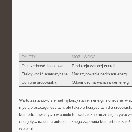
ZALETY
MOŻLIWOŚCI
Oszczędność ‍finansowa
Produkcja własnej ⁢energii
Efektywność energetyczna
Magazynowanie nadmiaru energii
Ochrona ⁤środowiska
Odporność ‍na wahania cen energii 
Warto zastanowić się nad wykorzystaniem energii słonecznej​ w swo
myślą o ⁣oszczędnościach, ale także‍ o korzyściach dla środowiska
komfortu.⁢ Inwestycja ‌w panele⁣ fotowoltaiczne ⁣może się szybko 
energetyczna domu autonomicznego zapewnia ⁣komfort⁤ i ⁢niezależ
⁢wiele lat.