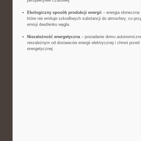
perspektywie czasowej.
Ekologiczny⁢ sposób produkcji​ energii
– ⁣energia słoneczna t
które nie emituje szkodliwych substancji ⁤do atmosfery, co pr
emisji‍ dwutlenku​ węgla.
Niezależność energetyczna
– posiadanie domu autonomiczne
niezależnym⁣ od ‌dostawców energii elektrycznej i ⁢chroni przed
energetycznej.