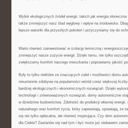
Wybór ekologicznych źródeł⁤ energii, takich ‌jak energia ⁤słonecz
także ⁣zmniejszyć‌ nasz ślad węglowy i wpływ‍ na ⁣środowisko. Dbaj
lepsze‍ warunki dla przyszłych ‍pokoleń i przyczyniamy się do ​och
Warto ‍również‍ zainwestować w izolację termiczną‍ i energooszczę
zmniejszyć nasze ⁢zużycie ​energii. Dzięki temu,‌ nie tylko oszcz
zwiększamy‍ komfort naszego⁤ mieszkania i poprawiamy⁢ jakość po
Były⁢ to ⁤tylko niektóre ze znaczących zalet i możliwości ​domu a
nieustannie‍ zdobywa⁢ na popularności wśród coraz większej liczb
bardziej ekologicznych i ⁣ekonomicznych rozwiązań. ‍Dzięki wyk
technologii i zrównoważonych rozwiązań, domy ⁤autonomiczne staj
w dziedzinie‌ budownictwa. Zdolność do produkcji⁢ własnej energii
naturalnego oraz komfort życia, który ⁣zapewniają, sprawiają, że 
się nie tylko opłacalna, ale również inspirująca. ‌Czy dom autono
dla Ciebie? Zastanów się nad tym i być może ⁤już niebawem zami