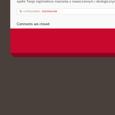
spełni ⁢Twoje najśmielsze marzenia o⁢ nowoczesnym i ekologicznym
CATEGORIES:
DSKRAKOW
Comments are closed.