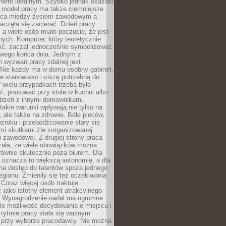
aniem idealnym. Szybko jednak okazało
y model pracy ma także ciemniejsze
nica między życiem zawodowym a
częła się zacierać. Dzień pracy
, a wiele osób miało poczucie, że jest
nych. Komputer, który teoretycznie
ść, zaczął jednocześnie symbolizować
iwego końca dnia. Jednym z
 wyzwań pracy zdalnej jest
. Nie każdy ma w domu osobny gabinet,
 stanowisko i ciszę potrzebną do
 wielu przypadkach trzeba było
, pracować przy stole w kuchni albo
strzeń z innymi domownikami.
takie warunki wpływają nie tylko na
 ale także na zdrowie. Bóle pleców,
zroku i przebodźcowanie stały się
i skutkami źle zorganizowanej
 zawodowej. Z drugiej strony praca
zała, że wiele obowiązków można
ównie skutecznie poza biurem. Dla
 oznacza to większą autonomię, a dla
na dostęp do talentów spoza jednego
egionu. Zmieniły się też oczekiwania
Coraz więcej osób traktuje
 jako istotny element atrakcyjnego
a. Wynagrodzenie nadal ma ogromne
le możliwość decydowania o miejscu i
 rytmie pracy stała się ważnym
przy wyborze pracodawcy. Nie można