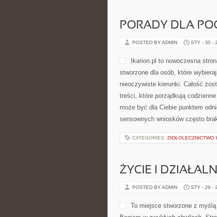
PORADY DLA PO
POSTED BY ADMIN
STY - 30 -
Ikarion.pl to nowoczesna stro
stworzone dla osób, które wybiera
nieoczywiste kierunki. Całość zos
treści, które porządkują codzienne
może być dla Ciebie punktem odnie
sensownych wniosków często brakuj
CATEGORIES:
ZIOŁOLECZNICTWO 
ŻYCIE I DZIAŁA
POSTED BY ADMIN
STY - 29 -
To miejsce stworzone z myślą 