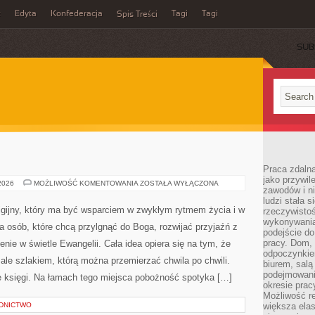
z
Edyta
Konfederacja
Tagi
Tagi
Spis Treści
SUB
Praca zdaln
jako przywil
RELIGIA
 2026
MOŻLIWOŚĆ KOMENTOWANIA
ZOSTAŁA WYŁĄCZONA
zawodów i ni
ludzi stała
igijny, który ma być wsparciem w zwykłym rytmem życia i w
rzeczywistoś
wykonywania
 osób, które chcą przylgnąć do Boga, rozwijać przyjaźń z
podejście do
pracy. Dom, 
e w świetle Ewangelii. Cała idea opiera się na tym, że
odpoczynkiem
 ale szlakiem, którą można przemierzać chwila po chwili.
biurem, salą
podejmowani
e księgi. Na łamach tego miejsca pobożność spotyka […]
okresie prac
Możliwość r
DNICTWO
większa ela