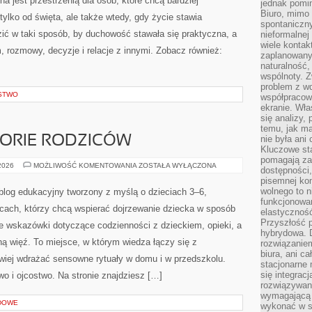
a jest przestrzenią dla osób, które chcą bardziej
jednak pomin
Biuro, mimo 
tylko od święta, ale także wtedy, gdy życie stawia
spontaniczn
dzić w taki sposób, by duchowość stawała się praktyczna, a
nieformalne
wiele konta
m, rozmowy, decyzje i relacje z innymi. Zobacz również:
zaplanowanyc
naturalność,
wspólnoty. 
problem z wd
STWO
współpracow
ekranie. Wła
się analizy, 
temu, jak m
STORIE RODZICÓW
nie była ani
Kluczowe sta
pomagają za
INSPIRACJE
 2026
MOŻLIWOŚĆ KOMENTOWANIA
ZOSTAŁA WYŁĄCZONA
dostępności,
I
pisemnej ko
HISTORIE
RODZICÓW
wolnego to n
blog edukacyjny tworzony z myślą o dzieciach 3–6,
funkcjonowan
icach, którzy chcą wspierać dojrzewanie dziecka w sposób
elastyczność
Przyszłość 
e wskazówki dotyczące codzienności z dzieckiem, opieki, a
hybrydowa. 
ą więź. To miejsce, w którym wiedza łączy się z
rozwiązaniem
biura, ani c
wiej wdrażać sensowne rytuały w domu i w przedszkolu.
stacjonarne 
się integrac
wo i ojcostwo. Na stronie znajdziesz […]
rozwiązywani
wymagającą k
DOWE
wykonać w s