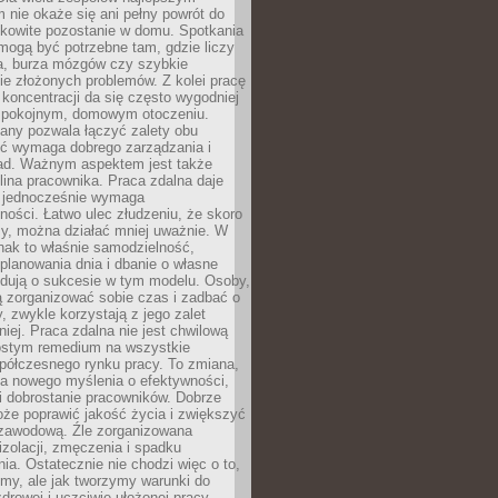
 nie okaże się ani pełny powrót do
ałkowite pozostanie w domu. Spotkania
mogą być potrzebne tam, gdzie liczy
ja, burza mózgów czy szybkie
e złożonych problemów. Z kolei pracę
oncentracji da się często wygodniej
pokojnym, domowym otoczeniu.
any pozwala łączyć zalety obu
oć wymaga dobrego zarządzania i
ad. Ważnym aspektem jest także
ina pracownika. Praca zdalna daje
e jednocześnie wymaga
ności. Łatwo ulec złudzeniu, że skoro
rzy, można działać mniej uważnie. W
nak to właśnie samodzielność,
planowania dnia i dbanie o własne
ydują o sukcesie w tym modelu. Osoby,
ią zorganizować sobie czas i zadbać o
y, zwykle korzystają z jego zalet
niej. Praca zdalna nie jest chwilową
ostym remedium na wszystkie
półczesnego rynku pracy. To zmiana,
a nowego myślenia o efektywności,
i dobrostanie pracowników. Dobrze
że poprawić jakość życia i zwiększyć
 zawodową. Źle zorganizowana
izolacji, zmęczenia i spadku
a. Ostatecznie nie chodzi więc o to,
my, ale jak tworzymy warunki do
drowej i uczciwie ułożonej pracy.