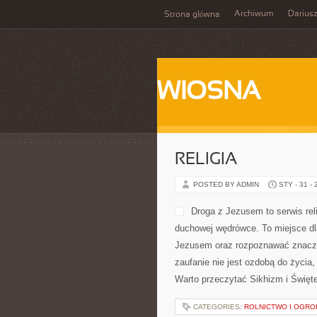
Archiwum
Darius
Strona główna
WIOSNA
RELIGIA
POSTED BY ADMIN
STY - 31 -
Droga z Jezusem to serwis rel
duchowej wędrówce. To miejsce dla
Jezusem oraz rozpoznawać znaczeni
zaufanie nie jest ozdobą do życia,
Warto przeczytać Sikhizm i Święt
CATEGORIES:
ROLNICTWO I OGRO