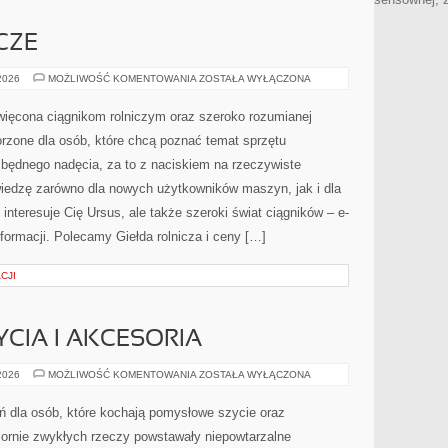
CZE
MASZYNY
 2026
MOŻLIWOŚĆ KOMENTOWANIA
ZOSTAŁA WYŁĄCZONA
ROLNICZE
święcona ciągnikom rolniczym oraz szeroko rozumianej
worzone dla osób, które chcą poznać temat sprzętu
będnego nadęcia, za to z naciskiem na rzeczywiste
iedzę zarówno dla nowych użytkowników maszyn, jak i dla
interesuje Cię Ursus, ale także szeroki świat ciągników – e-
ormacji. Polecamy Giełda rolnicza i ceny […]
CJI
CIA I AKCESORIA
MASZYNY
 2026
MOŻLIWOŚĆ KOMENTOWANIA
ZOSTAŁA WYŁĄCZONA
DO
SZYCIA
I
ń dla osób, które kochają pomysłowe szycie oraz
AKCESORIA
zornie zwykłych rzeczy powstawały niepowtarzalne