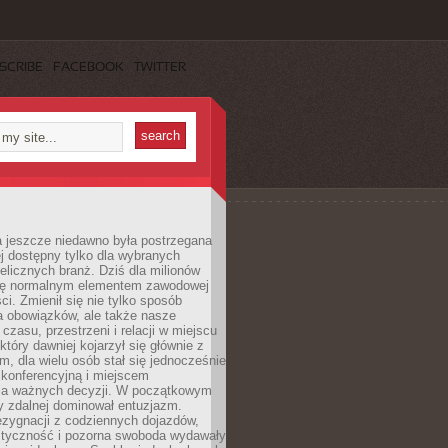
SCRIBE
FACEBOOK
TWITTER
a jeszcze niedawno była postrzegana
ej dostępny tylko dla wybranych
elicznych branż. Dziś dla milionów
 się normalnym elementem zawodowej
ci. Zmienił się nie tylko sposób
 obowiązków, ale także nasze
 czasu, przestrzeni i relacji w miejscu
który dawniej kojarzył się głównie z
, dla wielu osób stał się jednocześnie
 konferencyjną i miejscem
a ważnych decyzji. W początkowym
y zdalnej dominował entuzjazm.
ezygnacji z codziennych dojazdów,
styczność i pozorna swoboda wydawały