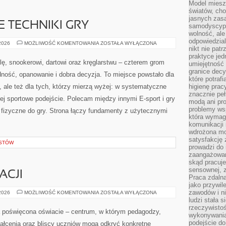
Model miesz
światów, ch
jasnych zas
TECHNIKI GRY
samodyscypl
wolność, al
odpowiedzial
ZAAWANSOWANE
 2026
MOŻLIWOŚĆ KOMENTOWANIA
ZOSTAŁA WYŁĄCZONA
nikt nie pat
TECHNIKI
GRY
praktyce jed
lę, snookerowi, dartowi oraz kręglarstwu – czterem grom
umiejętność 
granice dec
adność, opanowanie i dobra decyzja. To miejsce powstało dla
które potraf
, ale też dla tych, którzy mierzą wyżej: w systematyczne
higienę prac
znacznie peł
ej sportowe podejście. Polecam między innymi E-sport i gry
modą ani pr
problemy ws
ie fizyczne do gry. Strona łączy fundamenty z użytecznymi
która wymag
komunikacji 
wdrożona mo
satysfakcję
ISTÓW
prowadzi do 
zaangażowani
skąd pracuje
sensownej, z
ACJI
Praca zdaln
jako przywil
zawodów i ni
KARIERY
 2026
MOŻLIWOŚĆ KOMENTOWANIA
ZOSTAŁA WYŁĄCZONA
W
ludzi stała
EDUKACJI
rzeczywistoś
a poświęcona oświacie – centrum, w którym pedagodzy,
wykonywania
podejście do
ztałcenia oraz bliscy uczniów mogą odkryć konkretne