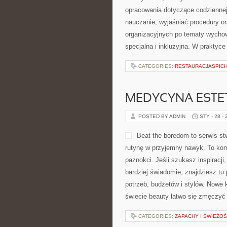
opracowania dotyczące codziennej
nauczanie, wyjaśniać procedury o
organizacyjnych po tematy wychow
specjalna i inkluzyjna. W praktyce
CATEGORIES:
RESTAURACJASPIC
MEDYCYNA ESTE
POSTED BY ADMIN
STY - 28 -
Beat the boredom to serwis st
rutynę w przyjemny nawyk. To kom
paznokci. Jeśli szukasz inspiracji
bardziej świadomie, znajdziesz tu
potrzeb, budżetów i stylów. Nowe
świecie beauty łatwo się zmęczyć
CATEGORIES:
ZAPACHY I ŚWIEŻO