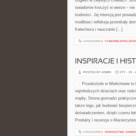
Bogiem w zwykłych chwilach. Stron
świadomie kroczyć w wierze – nie 
trudności. Jej intencją jest prowa
modlitwa i refleksja przenikały do
Katecheza i nauczanie […]
CATEGORIES:
CYBERBEZPIECZEŃ
INSPIRACJE I HI
POSTED BY ADMIN
STY - 29 -
Przedszkole w Wielichowie to 
najmłodszych dzieciach oraz rodz
mądry. Strona gromadzi praktyczn
także tego, jak budować bezpieczn
doświadczeniem, dzięki czemu łat
Produkty i recenzje o Macierzyńst
CATEGORIES:
DORADZTWO ZAWO