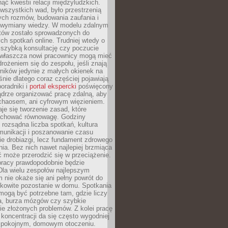
ąć kwestii relacji międzyludzkich.
wszystkich wad, było przestrzenią
ych rozmów, budowania zaufania i
j wymiany wiedzy. W modelu zdalnym
któw zostało sprowadzonych do
h spotkań online. Trudniej wtedy o
 szybką konsultację czy poczucie
Zwłaszcza nowi pracownicy mogą mieć
rożeniem się do zespołu, jeśli znają
ników jedynie z małych okienek na
śnie dlatego coraz częściej pojawiają
poradniki i
portal ekspercki
poświęcony
ądrze organizować pracę zdalną, aby
 chaosem, ani cyfrowym więzieniem.
je się tworzenie zasad, które
chować równowagę. Godziny
 rozsądna liczba spotkań, kultura
munikacji i poszanowanie czasu
ie drobiazgi, lecz fundament zdrowego
ia. Bez nich nawet najlepiej brzmiąca
 może przerodzić się w przeciążenie.
pracy prawdopodobnie będzie
Dla wielu zespołów najlepszym
 nie okaże się ani pełny powrót do
ałkowite pozostanie w domu. Spotkania
mogą być potrzebne tam, gdzie liczy
ja, burza mózgów czy szybkie
e złożonych problemów. Z kolei pracę
oncentracji da się często wygodniej
pokojnym, domowym otoczeniu.