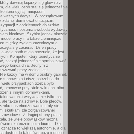
który dawniej kojarzył się głównie z
, dla wielu osób stał się jednocześnie
 konferencyjną i miejscem
a ważnych decyzji. W początkowym
y zdalnej dominował entuzjazm.
ezygnacji z codziennych dojazdów,
styczność i pozorna swoboda wydawały
aniem idealnym. Szybko jednak okazało
y model pracy ma także ciemniejsze
nica między życiem zawodowym a
częła się zacierać. Dzień pracy
, a wiele osób miało poczucie, że jest
nych. Komputer, który teoretycznie
ść, zaczął jednocześnie symbolizować
iwego końca dnia. Jednym z
 wyzwań pracy zdalnej jest
. Nie każdy ma w domu osobny gabinet,
 stanowisko i ciszę potrzebną do
 wielu przypadkach trzeba było
, pracować przy stole w kuchni albo
strzeń z innymi domownikami.
takie warunki wpływają nie tylko na
 ale także na zdrowie. Bóle pleców,
zroku i przebodźcowanie stały się
i skutkami źle zorganizowanej
 zawodowej. Z drugiej strony praca
zała, że wiele obowiązków można
ównie skutecznie poza biurem. Dla
 oznacza to większą autonomię, a dla
na dostęp do talentów spoza jednego