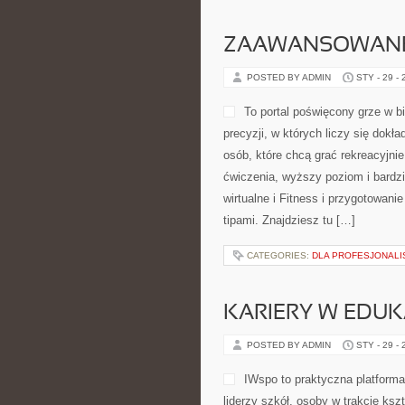
ZAAWANSOWANE 
POSTED BY ADMIN
STY - 29 -
To portal poświęcony grze w bi
precyzji, w których liczy się dokł
osób, które chcą grać rekreacyjnie
ćwiczenia, wyższy poziom i bardzi
wirtualne i Fitness i przygotowan
tipami. Znajdziesz tu […]
CATEGORIES:
DLA PROFESJONAL
KARIERY W EDUK
POSTED BY ADMIN
STY - 29 -
IWspo to praktyczna platform
liderzy szkół, osoby w trakcie ks