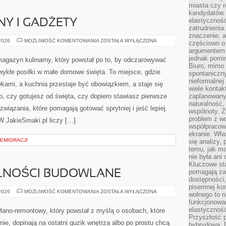
miasta czy r
kandydatów. 
elastyczność
Y I GADŻETY
zatrudnieni
znaczenie, a
SPRZĘT
 2026
MOŻLIWOŚĆ KOMENTOWANIA
ZOSTAŁA WYŁĄCZONA
częściowo o
KUCHENNY
argumentem 
I
GADŻETY
jednak pomin
magazyn kulinarny, który powstał po to, by odczarowywać
Biuro, mimo 
ykłe posiłki w małe domowe święta. To miejsce, gdzie
spontaniczn
nieformalne
kami, a kuchnia przestaje być obowiązkiem, a staje się
wiele konta
o, czy gotujesz od święta, czy dopiero stawiasz pierwsze
zaplanowanyc
naturalność,
związania, które pomagają gotować sprytniej i jeść lepiej.
wspólnoty. 
problem z wd
W JakieSmaki.pl liczy […]
współpracow
ekranie. Wła
 EMIGRACJI
się analizy, 
temu, jak m
nie była ani
Kluczowe sta
pomagają za
LNOŚCI BUDOWLANE
dostępności,
pisemnej ko
PRAWO
 2026
MOŻLIWOŚĆ KOMENTOWANIA
ZOSTAŁA WYŁĄCZONA
wolnego to n
I
funkcjonowan
FORMALNOŚCI
BUDOWLANE
elastyczność
lano-remontowy, który powstał z myślą o osobach, które
Przyszłość 
ie, dopinają na ostatni guzik wnętrza albo po prostu chcą
hybrydowa. 