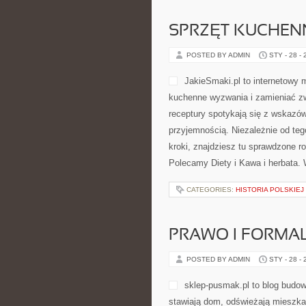
SPRZĘT KUCHENN
POSTED BY ADMIN
STY - 28 -
JakieSmaki.pl to internetowy 
kuchenne wyzwania i zamieniać zw
receptury spotykają się z wskazów
przyjemnością. Niezależnie od teg
kroki, znajdziesz tu sprawdzone ro
Polecamy Diety i Kawa i herbata. 
CATEGORIES:
HISTORIA POLSKIEJ
PRAWO I FORMA
POSTED BY ADMIN
STY - 28 -
sklep-pusmak.pl to blog budow
stawiają dom, odświeżają mieszkan