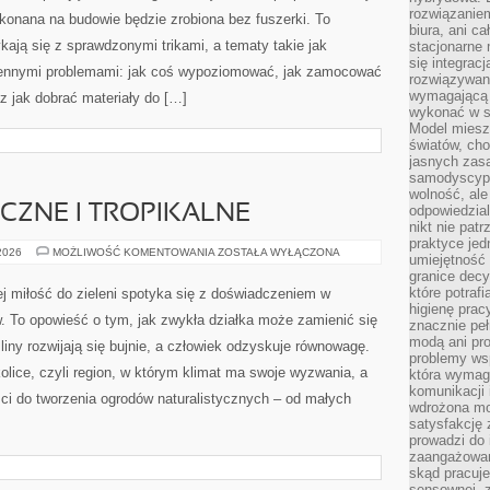
rozwiązaniem
onana na budowie będzie zrobiona bez fuszerki. To
biura, ani c
kają się z sprawdzonymi trikami, a tematy takie jak
stacjonarne 
się integrac
ziennymi problemami: jak coś wypoziomować, jak zamocować
rozwiązywani
wymagającą k
z jak dobrać materiały do […]
wykonać w s
Model miesz
światów, ch
jasnych zas
samodyscypl
wolność, al
CZNE I TROPIKALNE
odpowiedzial
nikt nie pat
praktyce jed
ROŚLINY
 2026
MOŻLIWOŚĆ KOMENTOWANIA
ZOSTAŁA WYŁĄCZONA
umiejętność 
EGZOTYCZNE
granice dec
I
TROPIKALNE
które potraf
rej miłość do zieleni spotyka się z doświadczeniem w
higienę prac
ów. To opowieść o tym, jak zwykła działka może zamienić się
znacznie peł
modą ani pr
liny rozwijają się bujnie, a człowiek odzyskuje równowagę.
problemy ws
kolice, czyli region, w którym klimat ma swoje wyzwania, a
która wymag
komunikacji 
ci do tworzenia ogrodów naturalistycznych – od małych
wdrożona mo
satysfakcję
prowadzi do 
zaangażowani
skąd pracuje
sensownej, z