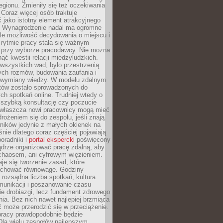
egionu. Zmieniły się też oczekiwania
Coraz więcej osób traktuje
 jako istotny element atrakcyjnego
a. Wynagrodzenie nadal ma ogromne
le możliwość decydowania o miejscu i
 rytmie pracy stała się ważnym
przy wyborze pracodawcy. Nie można
ąć kwestii relacji międzyludzkich.
wszystkich wad, było przestrzenią
ych rozmów, budowania zaufania i
j wymiany wiedzy. W modelu zdalnym
któw zostało sprowadzonych do
h spotkań online. Trudniej wtedy o
 szybką konsultację czy poczucie
Zwłaszcza nowi pracownicy mogą mieć
rożeniem się do zespołu, jeśli znają
ników jedynie z małych okienek na
śnie dlatego coraz częściej pojawiają
poradniki i
portal ekspercki
poświęcony
ądrze organizować pracę zdalną, aby
 chaosem, ani cyfrowym więzieniem.
je się tworzenie zasad, które
chować równowagę. Godziny
 rozsądna liczba spotkań, kultura
munikacji i poszanowanie czasu
ie drobiazgi, lecz fundament zdrowego
ia. Bez nich nawet najlepiej brzmiąca
 może przerodzić się w przeciążenie.
pracy prawdopodobnie będzie
Dla wielu zespołów najlepszym