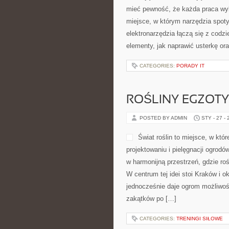
mieć pewność, że każda praca wyk
miejsce, w którym narzędzia spoty
elektronarzędzia łączą się z cod
elementy, jak naprawić usterkę ora
CATEGORIES:
PORADY IT
ROŚLINY EGZOTY
POSTED BY ADMIN
STY - 27 -
Świat roślin to miejsce, w któ
projektowaniu i pielęgnacji ogrod
w harmonijną przestrzeń, gdzie roś
W centrum tej idei stoi Kraków i o
jednocześnie daje ogrom możliwoś
zakątków po […]
CATEGORIES:
TRENINGI SIŁOWE