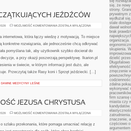
się rozwiąz
się, że now
strony. Gra
prywatnym za
CZĄTKUJĄCYCH JEŹDŹCÓW
wydłużał się
stale dostęp
PORADY
 2026
MOŻLIWOŚĆ KOMENTOWANIA
ZOSTAŁA WYŁĄCZONA
dawał wolno
DLA
brak prawdz
POCZĄTKUJĄCYCH
JEŹDŹCÓW
największych
na internetowa, która łączy wiedzę z motywacją. To miejsce
organizacja
ją konkretne rozwiązania, ale jednocześnie chcą odkrywać
ergonomiczne
skupienia. W
tała pomyślana tak, aby użytkownik szybko docierał do
improwizować
 decyzje, a przy okazji poszerzają perspektywę. Ikarion.pl
dzielić prze
Długofalowo 
sienia w świecie, w którym informacji jest dużo, ale
efektywność,
zmęczenie w
e. Przeczytaj także Rasy koni i Sprzęt jeździecki. […]
powszechnym
codzienności
I DAWNE MEDYCYNY LEŚNE
zdalna poka
wykonywać r
pracowników
firm szansę 
miasta czy r
LNOŚĆ JEZUSA CHRYSTUSA
kandydatów. 
elastyczność
ŻYCIE
 2026
MOŻLIWOŚĆ KOMENTOWANIA
ZOSTAŁA WYŁĄCZONA
zatrudnieni
I
znaczenie, a
DZIAŁALNOŚĆ
JEZUSA
częściowo o
o szlaku przekonania, które pomaga umacniać relację z
CHRYSTUSA
argumentem 