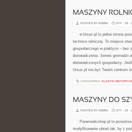
MASZYNY ROLNI
POSTED BY ADMIN
STY - 26 -
e-Ursus.pl to pełna strona po
technice rolniczej. To miejsce st
gospodarczego w praktyce – bez z
doświadczenia. Serwis gromadzi w
doświadczonych gospodarzy. Jeśli 
Ursus.pl ma być Twoim centrum inf
CATEGORIES:
KLASYKI MOTORYZA
MASZYNY DO SZY
POSTED BY ADMIN
STY - 26 -
Paramedicshop.pl to przestrze
modyfikowanie ubrań tak, by z po