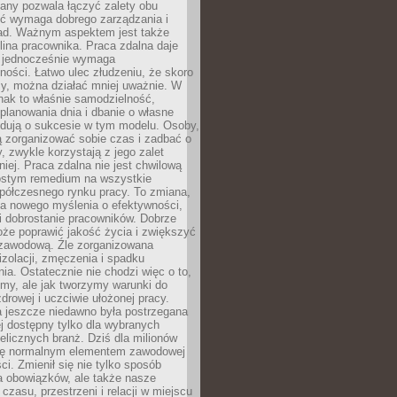
any pozwala łączyć zalety obu
oć wymaga dobrego zarządzania i
ad. Ważnym aspektem jest także
ina pracownika. Praca zdalna daje
e jednocześnie wymaga
ności. Łatwo ulec złudzeniu, że skoro
rzy, można działać mniej uważnie. W
nak to właśnie samodzielność,
planowania dnia i dbanie o własne
ydują o sukcesie w tym modelu. Osoby,
ią zorganizować sobie czas i zadbać o
y, zwykle korzystają z jego zalet
niej. Praca zdalna nie jest chwilową
ostym remedium na wszystkie
półczesnego rynku pracy. To zmiana,
a nowego myślenia o efektywności,
i dobrostanie pracowników. Dobrze
że poprawić jakość życia i zwiększyć
 zawodową. Źle zorganizowana
izolacji, zmęczenia i spadku
a. Ostatecznie nie chodzi więc o to,
my, ale jak tworzymy warunki do
drowej i uczciwie ułożonej pracy.
a jeszcze niedawno była postrzegana
ej dostępny tylko dla wybranych
elicznych branż. Dziś dla milionów
 się normalnym elementem zawodowej
ci. Zmienił się nie tylko sposób
 obowiązków, ale także nasze
 czasu, przestrzeni i relacji w miejscu