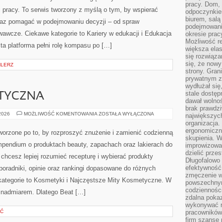
pracy. Dom, 
 pracy. To serwis tworzony z myślą o tym, by wspierać
odpoczynkiem
biurem, salą
raz pomagać w podejmowaniu decyzji – od spraw
podejmowani
awcze. Ciekawe kategorie to Kariery w edukacji i Edukacja
okresie prac
Możliwość r
 ta platforma pełni rolę kompasu po […]
większa ela
się rozwiąz
się, że now
HLERZ
strony. Gra
prywatnym za
wydłużał się
stale dostęp
TYCZNA
dawał wolno
brak prawdz
MEDYCYNA
 2026
MOŻLIWOŚĆ KOMENTOWANIA
ZOSTAŁA WYŁĄCZONA
największych
ESTETYCZNA
organizacja
ergonomiczne
worzone po to, by rozproszyć znużenie i zamienić codzienną
skupienia. W
pendium o produktach beauty, zapachach oraz lakierach do
improwizować
dzielić prze
, chcesz lepiej rozumieć recepturę i wybierać produkty
Długofalowo 
efektywność,
 poradniki, opinie oraz rankingi dopasowane do różnych
zmęczenie w
 kategorie to Kosmetyki i Najczęstsze Mity Kosmetyczne. W
powszechnym
codzienności
 nadmiarem. Dlatego Beat […]
zdalna poka
wykonywać r
ŚĆ
pracowników
firm szansę 