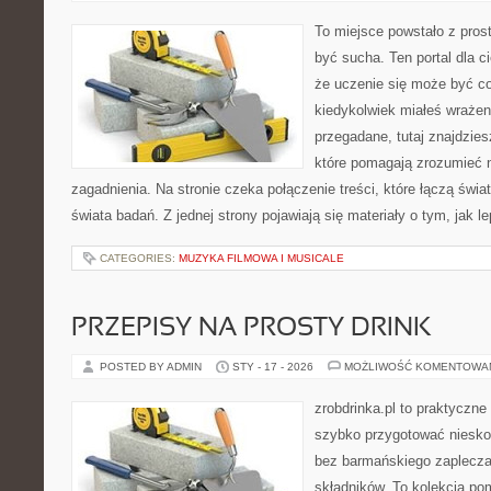
To miejsce powstało z prost
być sucha. Ten portal dla 
że uczenie się może być cod
kiedykolwiek miałeś wrażen
przegadane, tutaj znajdzie
które pomagają zrozumieć n
zagadnienia. Na stronie czeka połączenie treści, które łączą świ
świata badań. Z jednej strony pojawiają się materiały o tym, jak l
CATEGORIES:
MUZYKA FILMOWA I MUSICALE
PRZEPISY NA PROSTY DRINK
POSTED BY ADMIN
STY - 17 - 2026
MOŻLIWOŚĆ KOMENTOWA
zrobdrinka.pl to praktyczne
szybko przygotować niesko
bez barmańskiego zaplecza
składników. To kolekcja pom