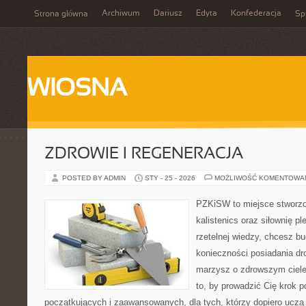
Archiwum
Dariusz
Edyta
Konfederacja
Strona główna
Spi
WIOSNA
ZDROWIE I REGENERACJA
POSTED BY ADMIN
STY - 25 - 2026
MOŻLIWOŚĆ KOMENTOWA
PZKiSW to miejsce stworzo
kalistenics oraz siłownię p
rzetelnej wiedzy, chcesz 
konieczności posiadania dro
marzysz o zdrowszym ciele,
to, by prowadzić Cię krok p
początkujących i zaawansowanych, dla tych, którzy dopiero uczą s