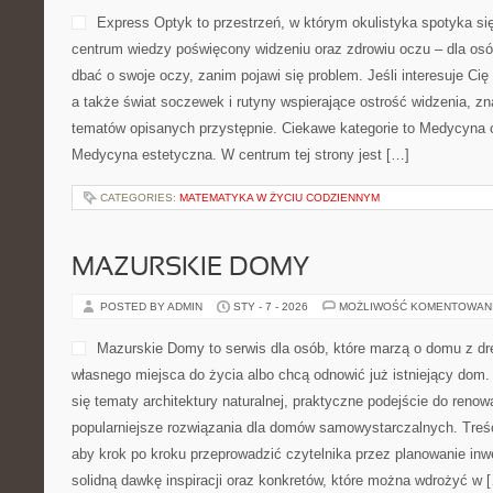
CATEGORIES:
BALTICAYACHTS
IMPLANTY
POSTED BY ADMIN
STY - 7 - 2026
MOŻLIWOŚĆ KOMENTOWAN
Express Optyk to przestrze
spotyka się z zwykłym życ
poświęcony widzeniu oraz z
które chcą świadomie dbać 
się problem. Jeśli interesuj
diagnostyka, a także świat
wspierające ostrość widzenia, znajdziesz tu mnóstwo tematów op
Ciekawe kategorie to Medycyna oparta na faktach (EBM) i Medy
tej strony jest […]
CATEGORIES:
MATEMATYKA W ŻYCIU CODZIENNYM
MAZURSKIE DOMY