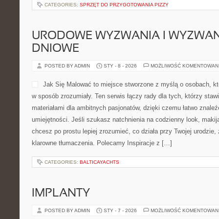
codzienne realia. W centrum uwagi jest wyspiarska perła – Ko […
CATEGORIES:
SPRZĘT DO PRZYGOTOWANIA PIZZY
URODOWE WYZWANIA I WYZWANI
DNIOWE
POSTED BY ADMIN
STY - 8 - 2026
MOŻLIWOŚĆ KOMENTOWAN
Jak Się Malować to miejsc
osobach, które chcą opano
zrozumiały. Ten serwis łącz
stawiają pierwsze kroki z m
pasjonatów, dzięki czemu ła
dopasowane do umiejętności
na codzienny look, makijaż na wielkie wyjście albo chcesz po pros
działa przy Twojej urodzie, znajdziesz tu konkret i klarowne tłum
z […]