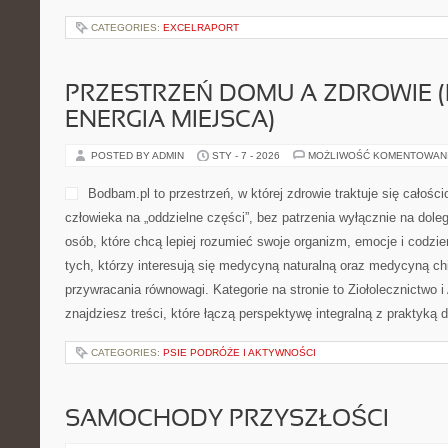
POSTED BY ADMIN
STY - 7 - 2026
MOŻLIWOŚĆ KOMENTOWAN
Mazurskie Domy to serwis d
domu z drewna, planują wz
do życia albo chcą odnowić 
kompendium, gdzie łączą si
naturalnej, praktyczne pode
popularniejsze rozwiązania
samowystarczalnych. Treści powstają z myślą o tym, aby krok p
czytelnika przez planowanie inwestycji, a jednocześnie dać solidn
konkretów, które można wdrożyć w […]
CATEGORIES:
EXCELRAPORT
PRZESTRZEŃ DOMU A ZDROWIE (
ENERGIA MIEJSCA)
POSTED BY ADMIN
STY - 7 - 2026
MOŻLIWOŚĆ KOMENTOWAN