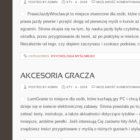
Bodbam.pl to przestrzeń, w 
całościowo – bez dzielenia 
części”, bez patrzenia wyłą
miejsce dla osób, które chc
organizm, emocje i codzienn
którzy interesują się medyc
medycyną chińską jako drogą do przywracania równowagi. Kategori
Ziołolecznictwo i Akupresura. Na stronie znajdziesz treści, które 
z praktyką dnia […]
CATEGORIES:
PSIE PODRÓŻE I AKTYWNOŚCI
SAMOCHODY PRZYSZŁOŚCI
POSTED BY ADMIN
STY - 6 - 2026
MOŻLIWOŚĆ KOMENTOWAN
PrawoJazdyWroclaw.pl to m
które chcą podejść do tema
przejść drogę od pierwszej 