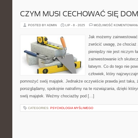
CZYM MUSI CECHOWAĆ SIĘ DOM
POSTED BY ADMIN
LIP - 8 - 2025
MOŻLIWOŚĆ KOMENTOWAN
Jak możemy zainwestować 
zwrócić uwagę, że chociaż 
pieniędzy nie jest niczym ł
zainwestowanie ich skutecz
łatwym. Co do tego nie powi
człowiek, który najzwyczajn
pomnożyć swój majątek. Jednakże oczywiście prawda jest taka, że
porozglądamy, spokojnie natrafimy na te rozwiązania, dzięki kt
swój majątek. Weźmy chociażby pod […]
CATEGORIES:
PSYCHOLOGIA MYŚLIWEGO