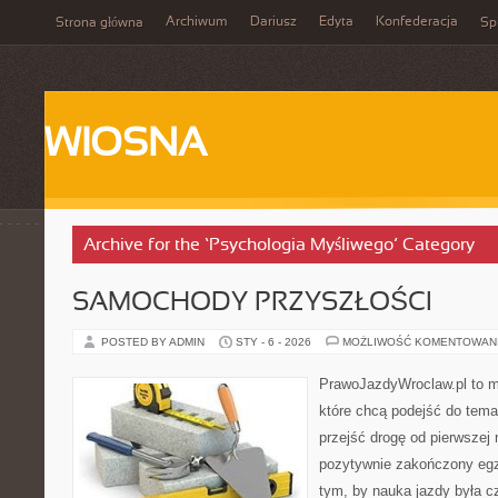
Archiwum
Dariusz
Edyta
Konfederacja
Strona główna
Spi
WIOSNA
Archive for the ‘Psychologia Myśliwego’ Category
SAMOCHODY PRZYSZŁOŚCI
POSTED BY ADMIN
STY - 6 - 2026
MOŻLIWOŚĆ KOMENTOWAN
PrawoJazdyWroclaw.pl to m
które chcą podejść do tema
przejść drogę od pierwszej 
pozytywnie zakończony egz
tym, by nauka jazdy była c