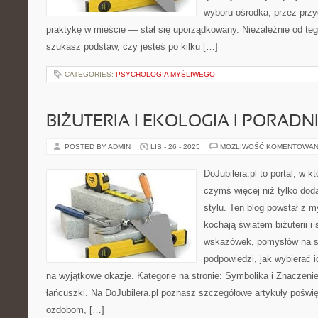
wyboru ośrodka, przez przyg
praktykę w mieście — stał się uporządkowany. Niezależnie od teg
szukasz podstaw, czy jesteś po kilku […]
CATEGORIES:
PSYCHOLOGIA MYŚLIWEGO
BIŻUTERIA I EKOLOGIA I PORAD
POSTED BY ADMIN
LIS - 26 - 2025
MOŻLIWOŚĆ KOMENTOWAN
DoJubilera.pl to portal, w k
czymś więcej niż tylko dod
stylu. Ten blog powstał z m
kochają światem biżuterii i
wskazówek, pomysłów na st
podpowiedzi, jak wybierać i
na wyjątkowe okazje. Kategorie na stronie: Symbolika i Znaczenie B
łańcuszki. Na DoJubilera.pl poznasz szczegółowe artykuły poś
ozdobom, […]