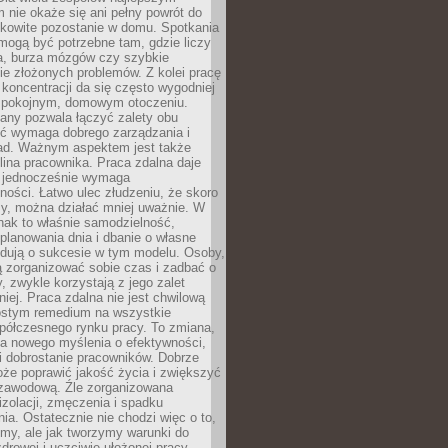
 nie okaże się ani pełny powrót do
ałkowite pozostanie w domu. Spotkania
mogą być potrzebne tam, gdzie liczy
ja, burza mózgów czy szybkie
e złożonych problemów. Z kolei pracę
oncentracji da się często wygodniej
pokojnym, domowym otoczeniu.
any pozwala łączyć zalety obu
oć wymaga dobrego zarządzania i
ad. Ważnym aspektem jest także
ina pracownika. Praca zdalna daje
e jednocześnie wymaga
ności. Łatwo ulec złudzeniu, że skoro
rzy, można działać mniej uważnie. W
nak to właśnie samodzielność,
planowania dnia i dbanie o własne
ydują o sukcesie w tym modelu. Osoby,
ią zorganizować sobie czas i zadbać o
y, zwykle korzystają z jego zalet
niej. Praca zdalna nie jest chwilową
ostym remedium na wszystkie
półczesnego rynku pracy. To zmiana,
a nowego myślenia o efektywności,
i dobrostanie pracowników. Dobrze
że poprawić jakość życia i zwiększyć
 zawodową. Źle zorganizowana
izolacji, zmęczenia i spadku
a. Ostatecznie nie chodzi więc o to,
my, ale jak tworzymy warunki do
drowej i uczciwie ułożonej pracy.