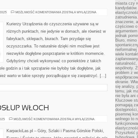
miasta czy r
kandydatów. 
OCZYSZCZARKI
elastyczność
 2025
MOŻLIWOŚĆ KOMENTOWANIA
ZOSTAŁA WYŁĄCZONA
zatrudnieni
znaczenie, a
Kurierzy Urządzenia do czyszczenia używane są w
częściowo o
argumentem 
różnych punktach, nie jedynie w domach, ale również w
jednak pomin
fabrykach, sklepach, biurach. Tam przydaje się
Biuro, mimo 
spontaniczn
oczyszczarka. To naturalnie dzięki nim możliwe jest
nieformalne
niezwykle dogłębne posprzątanie w krótkim momencie.
wiele konta
zaplanowanyc
Gdybyśmy chcieli wykonywać co poniektóre z takich
naturalność,
wspólnoty. 
le godzin a i tak sprzątanie nie byłoby tak dogłębne, jak
problem z wd
nież warto w takie sprzęty porządkujące się zaopatrzyć. […]
współpracow
ekranie. Wła
się analizy, 
temu, jak m
nie była ani
Kluczowe sta
pomagają za
GOSŁUP WŁOCH
dostępności,
pisemnej ko
wolnego to n
APENINY
2025
MOŻLIWOŚĆ KOMENTOWANIA
ZOSTAŁA WYŁĄCZONA
–
funkcjonowan
KRĘGOSŁUP
elastyczność
WŁOCH
KarpackiLas.pl – Góry, Szlaki i Pasma Górskie Polski,
Przyszłość 
hybrydowa. 