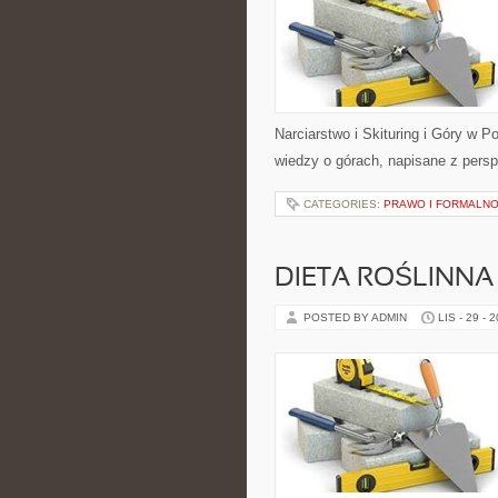
Narciarstwo i Skituring i Góry w P
wiedzy o górach, napisane z per
CATEGORIES:
PRAWO I FORMALNO
DIETA ROŚLINNA
POSTED BY ADMIN
LIS - 29 - 