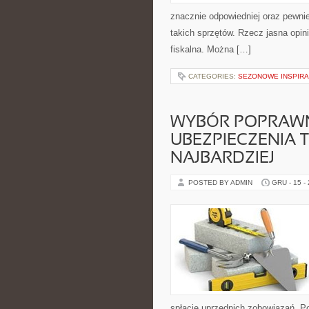
znacznie odpowiedniej oraz pewniej
takich sprzętów. Rzecz jasna opi
fiskalna. Można […]
CATEGORIES:
SEZONOWE INSPIRA
WYBÓR POPRAW
UBEZPIECZENIA T
NAJBARDZIEJ
POSTED BY ADMIN
GRU - 15 -
spłacie uprzednich zobowiązań. P