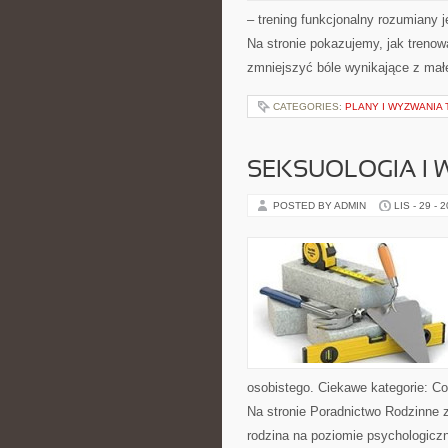
– trening funkcjonalny rozumiany j
Na stronie pokazujemy, jak treno
zmniejszyć bóle wynikające z małe
CATEGORIES:
PLANY I WYZWANIA
SEKSUOLOGIA I 
POSTED BY ADMIN
LIS - 29 - 
osobistego. Ciekawe kategorie: Co
Na stronie Poradnictwo Rodzinne zn
rodzina na poziomie psychologicz