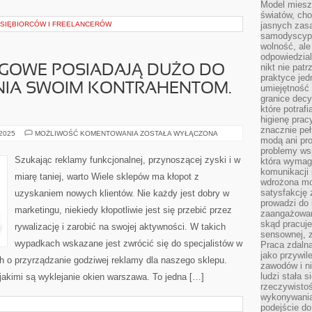
Model miesz
światów, ch
DSIĘBIORCÓW I FREELANCERÓW
jasnych zas
samodyscypl
wolność, al
odpowiedzial
nikt nie pat
NGOWE POSIADAJĄ DUŻO DO
praktyce jed
IA SWOIM KONTRAHENTOM.
umiejętność 
granice dec
które potraf
higienę prac
znacznie peł
FIRMY
 2025
MOŻLIWOŚĆ KOMENTOWANIA
ZOSTAŁA WYŁĄCZONA
modą ani pr
MARKETINGOWE
POSIADAJĄ
problemy ws
DUŻO
Szukając reklamy funkcjonalnej, przynoszącej zyski i w
która wymag
DO
komunikacji 
ZAPROPONOWANIA
miarę taniej, warto Wiele sklepów ma kłopot z
SWOIM
wdrożona mo
KONTRAHENTOM.
satysfakcję
uzyskaniem nowych klientów. Nie każdy jest dobry w
PRZYGOTOWUJĄ
prowadzi do 
marketingu, niekiedy kłopotliwie jest się przebić przez
zaangażowani
skąd pracuje
rywalizację i zarobić na swojej aktywności. W takich
sensownej, z
wypadkach wskazane jest zwrócić się do specjalistów w
Praca zdaln
jako przywil
ich o przyrządzanie godziwej reklamy dla naszego sklepu.
zawodów i ni
ludzi stała
 jakimi są wyklejanie okien warszawa. To jedna […]
rzeczywistoś
wykonywania
podejście do