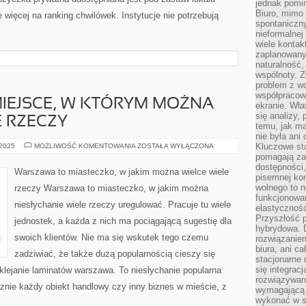
jednak pomin
Biuro, mimo 
więcej na ranking chwilówek. Instytucje nie potrzebują
spontaniczn
nieformalne
wiele konta
zaplanowanyc
naturalność,
wspólnoty. 
problem z wd
współpracow
IEJSCE, W KTÓRYM MOŻNA
ekranie. Wła
się analizy, 
 RZECZY
temu, jak m
nie była ani
WARSZAWA
Kluczowe sta
 2025
MOŻLIWOŚĆ KOMENTOWANIA
ZOSTAŁA WYŁĄCZONA
TO
pomagają za
MIEJSCE,
dostępności,
W
Warszawa to miasteczko, w jakim można wielce wiele
KTÓRYM
pisemnej ko
MOŻNA
wolnego to n
rzeczy Warszawa to miasteczko, w jakim można
OGROMNIE
funkcjonowan
WIELE
niesłychanie wiele rzeczy uregulować. Pracuje tu wiele
RZECZY
elastyczność
Przyszłość 
jednostek, a każda z nich ma pociągającą sugestię dla
hybrydowa. 
swoich klientów. Nie ma się wskutek tego czemu
rozwiązaniem
biura, ani c
zadziwiać, że także dużą popularnością cieszy się
stacjonarne 
się integrac
yklejanie laminatów warszawa. To niesłychanie popularna
rozwiązywani
znie każdy obiekt handlowy czy inny biznes w mieście, z
wymagającą k
wykonać w s