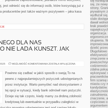
się rozwiąz
się, że now
, jest odnieść się do informacji osób, które korzystają już z
strony. Gra
nia producentów jest także ważnym pozytywem – jaka kasa
prywatnym za
wydłużał się
stale dostęp
dawał wolno
brak prawdz
CJE
największych
organizacja
ergonomiczne
skupienia. W
NEGO DLA NAS
improwizować
dzielić prze
O NIE LADA KUNSZT. JAK
Długofalowo 
efektywność,
zmęczenie w
powszechnym
WYBÓR
 2025
MOŻLIWOŚĆ KOMENTOWANIA
ZOSTAŁA WYŁĄCZONA
codzienności
POPRAWNEGO
DLA
zdalna poka
NAS
Powinno się zadbać w jakiś sposób o swoją To na
wykonywać r
UBEZPIECZENIA
pracowników
TO
pewno z najpopularniejszych pożyczek udostępnianych
NIE
firm szansę 
LADA
miasta czy r
przez instytucje. Warto pomyśleć nad skorzystaniem z
KUNSZT.
kandydatów. 
JAK
tej opcji w sytuacji, kiedy bank odmówił nam pożyczki.
NAJBARDZIEJ
elastyczność
zatrudnieni
Dzieje się tak często, kiedy mamy za drobną zdolność
znaczenie, a
kredytową lub ewentualnie w przypadku zaległości w
częściowo o
argumentem 
ożyczka prywatna udostępniana jest pod zastaw lokalu