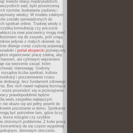
ąć kwestii relacji międzyludzkich.
wszystkich wad, było przestrzenią
ych rozmów, budowania zaufania i
j wymiany wiedzy. W modelu zdalnym
któw zostało sprowadzonych do
h spotkań online. Trudniej wtedy o
 szybką konsultację czy poczucie
Zwłaszcza nowi pracownicy mogą mieć
rożeniem się do zespołu, jeśli znają
ników jedynie z małych okienek na
śnie dlatego coraz częściej pojawiają
poradniki i
portal ekspercki
poświęcony
ądrze organizować pracę zdalną, aby
 chaosem, ani cyfrowym więzieniem.
je się tworzenie zasad, które
chować równowagę. Godziny
 rozsądna liczba spotkań, kultura
munikacji i poszanowanie czasu
ie drobiazgi, lecz fundament zdrowego
ia. Bez nich nawet najlepiej brzmiąca
 może przerodzić się w przeciążenie.
pracy prawdopodobnie będzie
Dla wielu zespołów najlepszym
 nie okaże się ani pełny powrót do
ałkowite pozostanie w domu. Spotkania
mogą być potrzebne tam, gdzie liczy
ja, burza mózgów czy szybkie
e złożonych problemów. Z kolei pracę
oncentracji da się często wygodniej
pokojnym, domowym otoczeniu.