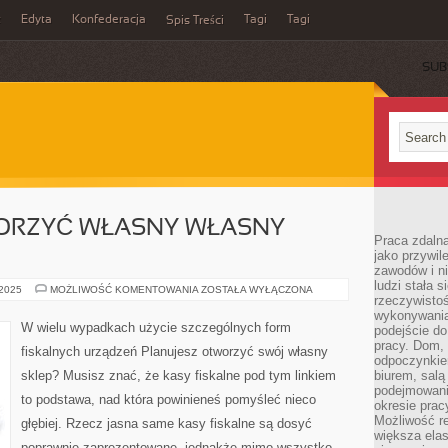
z
Edyta
Konfederacja
Tagi
Tagi
Spis Treści
SUB
ORZYĆ WŁASNY WŁASNY
Praca zdaln
jako przywil
zawodów i ni
ludzi stała
PLANUJESZ
 2025
MOŻLIWOŚĆ KOMENTOWANIA
ZOSTAŁA WYŁĄCZONA
rzeczywistoś
OTWORZYĆ
WŁASNY
wykonywania
WŁASNY
W wielu wypadkach użycie szczególnych form
podejście do
SKLEP?
MUSISZ
pracy. Dom, 
fiskalnych urządzeń Planujesz otworzyć swój własny
odpoczynkiem
sklep? Musisz znać, że kasy fiskalne pod tym linkiem
biurem, salą
podejmowani
to podstawa, nad która powinieneś pomyśleć nieco
okresie prac
Możliwość r
głębiej. Rzecz jasna same kasy fiskalne są dosyć
większa ela
poprawnie zaprezentowane, jednakże mimo wszystko,