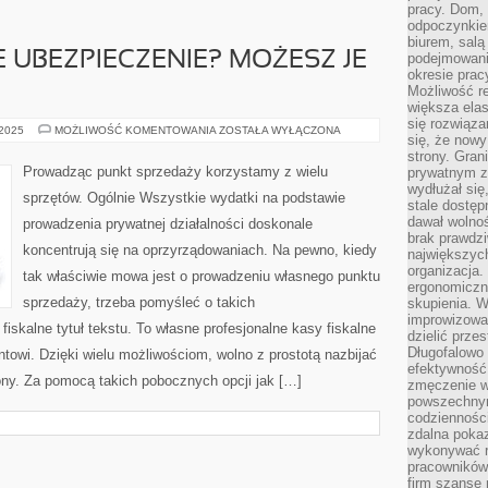
pracy. Dom, 
odpoczynkiem
biurem, salą
 UBEZPIECZENIE? MOŻESZ JE
podejmowani
okresie prac
Możliwość r
większa ela
się rozwiąz
NIEODPOWIEDNIE
 2025
MOŻLIWOŚĆ KOMENTOWANIA
ZOSTAŁA WYŁĄCZONA
się, że now
UBEZPIECZENIE?
MOŻESZ
strony. Gra
JE
Prowadząc punkt sprzedaży korzystamy z wielu
prywatnym za
WYPOWIEDZIEĆ
wydłużał się
sprzętów. Ogólnie Wszystkie wydatki na podstawie
stale dostęp
dawał wolno
prowadzenia prywatnej działalności doskonale
brak prawdz
koncentrują się na oprzyrządowaniach. Na pewno, kiedy
największych
organizacja
tak właściwie mowa jest o prowadzeniu własnego punktu
ergonomiczne
sprzedaży, trzeba pomyśleć o takich
skupienia. W
improwizować
iskalne tytuł tekstu. To własne profesjonalne kasy fiskalne
dzielić prze
Długofalowo 
towi. Dzięki wielu możliwościom, wolno z prostotą nazbijać
efektywność,
ony. Za pomocą takich pobocznych opcji jak […]
zmęczenie w
powszechnym
codzienności
zdalna poka
wykonywać r
pracowników
firm szansę 