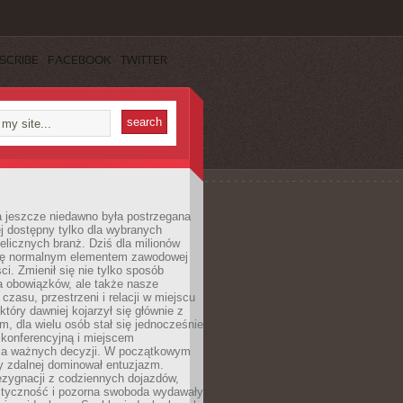
SCRIBE
FACEBOOK
TWITTER
a jeszcze niedawno była postrzegana
ej dostępny tylko dla wybranych
elicznych branż. Dziś dla milionów
 się normalnym elementem zawodowej
ci. Zmienił się nie tylko sposób
 obowiązków, ale także nasze
 czasu, przestrzeni i relacji w miejscu
który dawniej kojarzył się głównie z
, dla wielu osób stał się jednocześnie
 konferencyjną i miejscem
a ważnych decyzji. W początkowym
y zdalnej dominował entuzjazm.
ezygnacji z codziennych dojazdów,
styczność i pozorna swoboda wydawały