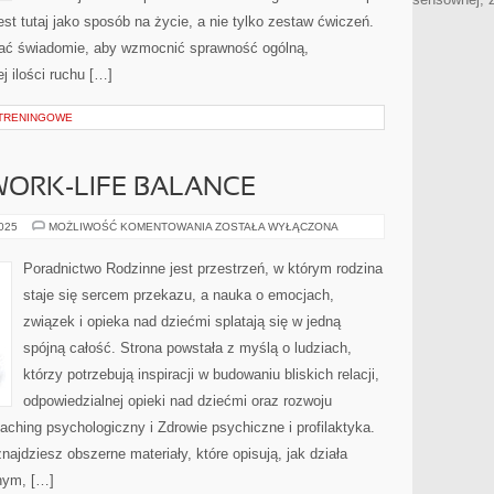
est tutaj jako sposób na życie, a nie tylko zestaw ćwiczeń.
wać świadomie, aby wzmocnić sprawność ogólną,
j ilości ruchu […]
 TRENINGOWE
WORK-LIFE BALANCE
SEKSUOLOGIA
2025
MOŻLIWOŚĆ KOMENTOWANIA
ZOSTAŁA WYŁĄCZONA
I
WORK-
LIFE
Poradnictwo Rodzinne jest przestrzeń, w którym rodzina
BALANCE
staje się sercem przekazu, a nauka o emocjach,
związek i opieka nad dziećmi splatają się w jedną
spójną całość. Strona powstała z myślą o ludziach,
którzy potrzebują inspiracji w budowaniu bliskich relacji,
odpowiedzialnej opieki nad dziećmi oraz rozwoju
aching psychologiczny i Zdrowie psychiczne i profilaktyka.
ajdziesz obszerne materiały, które opisują, jak działa
nym, […]