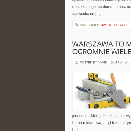
mieszkalnego lub domu – znacznie 
zaświadczeń […]
CATEGORIES:
ŚWIĘTOCHŁOWICE
WARSZAWA TO M
OGROMNIE WIELE
POSTED BY ADMIN
GRU - 14 -
jednostka, której dziedziną jest w
forma reklamowa, stąd też praktyc
[…]