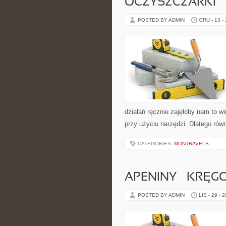
OCZYSZCZARKI
POSTED BY ADMIN
GRU - 13 -
działań ręcznie zajęłoby nam to wie
przy użyciu narzędzi. Dlatego rów
CATEGORIES:
MONTRAVELS
APENINY – KRĘ
POSTED BY ADMIN
LIS - 29 - 