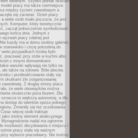
aniem idealnym. Szybko jednak okazało
y model pracy ma także ciemniejsze
nica między życiem zawodowym a
częła się zacierać. Dzień pracy
, a wiele osób miało poczucie, że jest
nych. Komputer, który teoretycznie
ść, zaczął jednocześnie symbolizować
iwego końca dnia. Jednym z
 wyzwań pracy zdalnej jest
. Nie każdy ma w domu osobny gabinet,
 stanowisko i ciszę potrzebną do
 wielu przypadkach trzeba było
, pracować przy stole w kuchni albo
strzeń z innymi domownikami.
takie warunki wpływają nie tylko na
 ale także na zdrowie. Bóle pleców,
zroku i przebodźcowanie stały się
i skutkami źle zorganizowanej
 zawodowej. Z drugiej strony praca
zała, że wiele obowiązków można
ównie skutecznie poza biurem. Dla
 oznacza to większą autonomię, a dla
na dostęp do talentów spoza jednego
egionu. Zmieniły się też oczekiwania
Coraz więcej osób traktuje
 jako istotny element atrakcyjnego
a. Wynagrodzenie nadal ma ogromne
le możliwość decydowania o miejscu i
 rytmie pracy stała się ważnym
przy wyborze pracodawcy. Nie można