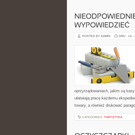
NIEODPOWIEDNIE
WYPOWIEDZIEĆ
POSTED BY ADMIN
GRU - 14 -
oprzyrządowaniach, jakim są kasy f
ułatwiają pracę każdemu ekspedien
towary, a również drukować parag
CATEGORIES:
TURYSTYKA