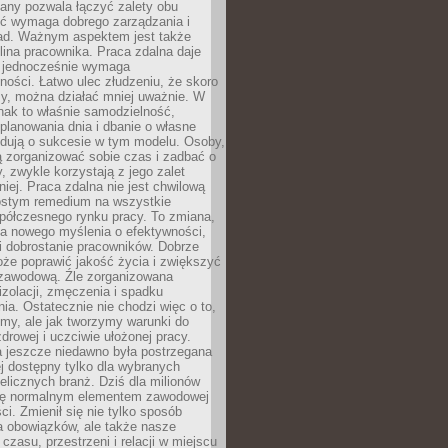
any pozwala łączyć zalety obu
oć wymaga dobrego zarządzania i
ad. Ważnym aspektem jest także
ina pracownika. Praca zdalna daje
e jednocześnie wymaga
ności. Łatwo ulec złudzeniu, że skoro
rzy, można działać mniej uważnie. W
nak to właśnie samodzielność,
planowania dnia i dbanie o własne
ydują o sukcesie w tym modelu. Osoby,
ią zorganizować sobie czas i zadbać o
y, zwykle korzystają z jego zalet
niej. Praca zdalna nie jest chwilową
ostym remedium na wszystkie
półczesnego rynku pracy. To zmiana,
a nowego myślenia o efektywności,
i dobrostanie pracowników. Dobrze
że poprawić jakość życia i zwiększyć
 zawodową. Źle zorganizowana
izolacji, zmęczenia i spadku
a. Ostatecznie nie chodzi więc o to,
my, ale jak tworzymy warunki do
drowej i uczciwie ułożonej pracy.
a jeszcze niedawno była postrzegana
ej dostępny tylko dla wybranych
elicznych branż. Dziś dla milionów
 się normalnym elementem zawodowej
ci. Zmienił się nie tylko sposób
 obowiązków, ale także nasze
 czasu, przestrzeni i relacji w miejscu