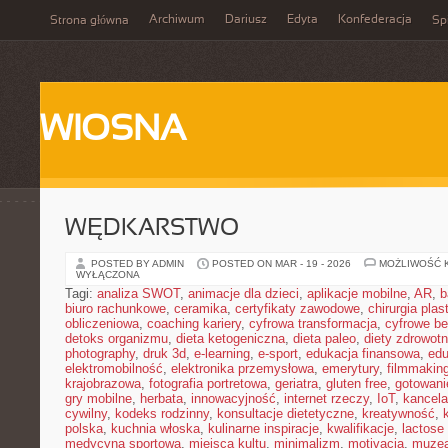
Archiwum
Dariusz
Edyta
Konfederacja
Strona główna
Spi
WIOSNA
WĘDKARSTWO
POSTED BY ADMIN
POSTED ON MAR - 19 - 2026
MOŻLIWOŚĆ 
WYŁĄCZONA
Tagi:
analiza SWOT
,
animacje dla dzieci
,
aplikacje mobilne
,
AR
,
b
biuro rachunkowe
,
ceramika
,
certyfikaty zawodowe
,
chirurgia pla
obliczeniowa
,
coaching kariery
,
cyfrowa transformacja
,
cyfrowe b
detoks organizmu
,
dieta ketogeniczna
,
dieta paleo
,
diety zdrowot
photography
,
druk 3d
,
e-learning
,
e-sport
,
edukacja finansowa
,
edu
elektromobilność
,
elektronika przemysłowa
,
emerytury
,
filmmakin
krajobrazowa
,
fotografia portretowa
,
geriatra
,
gluten free
,
gotowan
gry mobilne
,
herbata
,
innowacyjność
,
internet rzeczy
,
IoT
,
kancela
cywilny
,
kodeks rodzinny
,
konsultacje dietetyczne
,
kreatywność
,
polska
,
kuchnia włoska
,
kulinarne inspiracje
,
kwalifikacje
,
lactose 
medycyna sportowa
,
miejsca kultu
,
minimalizm
,
motivacja
,
muze