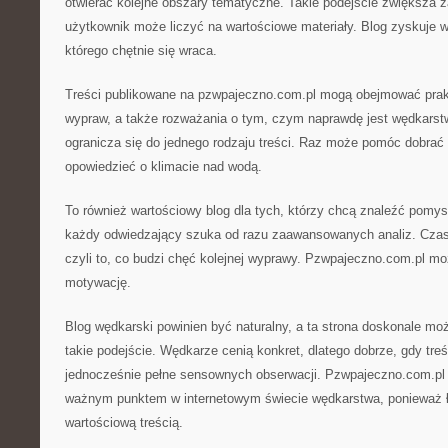
otwierać kolejne obszary tematyczne. Takie podejście zwiększa 
użytkownik może liczyć na wartościowe materiały. Blog zyskuje w
którego chętnie się wraca.
Treści publikowane na pzwpajeczno.com.pl mogą obejmować prakty
wypraw, a także rozważania o tym, czym naprawdę jest wędkarstw
ogranicza się do jednego rodzaju treści. Raz może pomóc dobrać
opowiedzieć o klimacie nad wodą.
To również wartościowy blog dla tych, którzy chcą znaleźć pomys
każdy odwiedzający szuka od razu zaawansowanych analiz. Czas
czyli to, co budzi chęć kolejnej wyprawy. Pzwpajeczno.com.pl m
motywację.
Blog wędkarski powinien być naturalny, a ta strona doskonale mo
takie podejście. Wędkarze cenią konkret, dlatego dobrze, gdy treś
jednocześnie pełne sensownych obserwacji. Pzwpajeczno.com.pl 
ważnym punktem w internetowym świecie wędkarstwa, ponieważ ł
wartościową treścią.