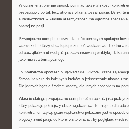
W opisie tej strony nie sposób pominąć także bliskości konkretne
bezosobowy portal, lecz strona z własną tożsamością. Dzięki tem
autentyczności. A właśnie autentyczność ma ogromne znaczenie,
opartej na pasji.
Pzwpajeczno.com.pl to serwis dla osób ceniących spokojne łowien
wszystkich, którzy chcą lepiej rozumieć wędkarstwo. To strona ro
od początków nad wodą aż po zaawansowaną praktykę. Taka uniwe
jako miejsca tematycznego.
To internetowa opowieść o wędkarstwie, w której ważne są emocje
Strona inspiruje do kolejnych kroków, a jednocześnie ułatwia zro
Dla jednych będzie źródłem wiedzy, dla innych sposobem na podt
Właśnie dlatego pzwpajeczno.com.pl można opisać jako praktycz
który pokazuje pełniejszy obraz wędkarstwa. To miejsce dla odb
konkretną tematyką, gdzie wędkarstwo pokazane jest w sposób ci
blogowy świat pasji, do której warto wracać, by pogłębiać wiedzę.