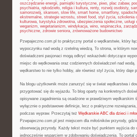
oszczędzanie energii
,
pamiątki turystyczne
,
piwo
,
plac zabaw
,
pod
psychiatria
,
rękodzieło
,
religia i kultura
,
renty
,
rozwój osobisty
,
sam
samorozwój
,
skansen
,
slow life
,
smart home
,
smartfony
,
spadochr
ekstremalne
,
strategie wzrostu
,
street food
,
styl życia
,
szkolenia 
kulturowa
,
turystyka zdrowotna
,
ubezpieczenia społeczne
,
usługi
weganizm
,
wegetarianizm
,
windykacja
,
wino
,
wspinaczka
,
zarząd
psychiczne
,
zdrowie seniora
,
zrównoważone budownictwo
Pzwpajeczno.com.pl to praktyczny portal o wędkarstwie, który łą
wypoczynku nad wodą z rzetelną wiedzą. To strona, w którym nowi
doświadczeni pasjonaci mogą odkryć wskazówki dotyczące wypos
miejsc do wędkowania oraz codziennych doświadczeń nad wodą. S
wędkarstwo to nie tylko hobby, ale również styl życia, który daje
Na blogu użytkownik może zanurzyć się w świat wędkarstwa i dowie
przygotować się do wyjazdu. To blog oparty na konkretnych dośw
opisywane zagadnienia są osadzone w prawdziwym wędkarskim św
wyłącznie o podstawowe definicje, lecz o praktyczne rozwiązania,
podczas wypraw. Przeczytaj też
Wędkarskie ABC dla dzieci i mło
Pzwpajeczno.com.pl jest miejscem dla miłośników przyrody, gdzi
obserwacją przyrody. Każdy tekst może być punktem wyjścia do 
jednocześnie wsparciem w zdobywaniu doświadczenia. To portal 