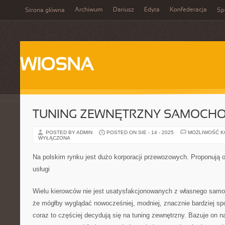
Archiwum
Dariusz
Edyta
Konfederacja
Strona główna
Spi
WIOSNA
TUNING ZEWNĘTRZNY SAMOCH
POSTED BY ADMIN
POSTED ON SIE - 14 - 2025
MOŻLIWOŚĆ 
WYŁĄCZONA
Na polskim rynku jest dużo korporacji przewozowych. Proponują 
usługi
Wielu kierowców nie jest usatysfakcjonowanych z własnego samo
że mógłby wyglądać nowocześniej, modniej, znacznie bardziej sp
coraz to częściej decydują się na tuning zewnętrzny. Bazuje on n