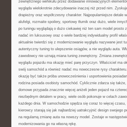
zewnętrznego wehikułu przez dodawanie innowacyjnych elementó
wygląda wielokrotnie zdecydowanie inaczej niż przed nim. Zyskuj
drapieżny oraz współczesny charakter. Najpopularniejsze detale 
alufelgi, rozmaite spoilery, sportowy tłumik oraz dużo, wiele inn
po tuningu wyglądają o dużo ciekawiej niż ten sam model prosto 
nadać im luksusowy oraz o wiele bardziej indywidualny profil właś
aktualnie twierdzi się z modernizowanie wyglądu nazywane jest 
autentyczny tuning to ulepszenie osiągów, a nie wyglądu auta. Wł
zawodowcy nie uznają miana tuning zewnętrzny. Zmiana zewnętrz
wyglądu pojazdu ma okazję mieć parę przyczyn. Właściciel ma o
swój samochód a również nadać mu nowoczesne rysy charakteru
okazję być także próba unowocześnienia i usportowienia posiada
rodzina posiada osobisty samochód. Cyklicznie zdarza się także
domowe przypada znacznie więcej aniżeli jeden pojazd na czterec
niezbędnym detalem w pracy, wiele osób pokonuje w celach zaw
każdego dnia. W samochodzie spędza się coraz to więcej czasu, 
kierowcy starają się jak najbardziej uatrakcyjnić design swojego 
na regularną zmianę auta na nowszy model. Zostaje w następstwi
modernizowania go na własną rękę.