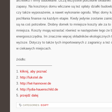
architekci i firmy budowlane. Liczą wszystkie potrzebne składnik
zapasy. Na kosztorys domu wliczane są też opłaty działki budowl
czy także wyposażenie, a nawet wykonanie ogrodu. Więc domy k
pochłania finanse na każdym etapie. Kiedy jedynie zostanie zaini
są na coś potrzebne. Drobny domek to mniejsze koszty ale za to i
mniejsza. Koszty mogą wzrastać również w następstwie tego że
energooszczędna. Im znacznie więcej składników ekologicznych t
wyższe. Dotyczy to także tych importowanych z zagranicy a też c
w ciekawych miejscach.
źródło:
———————————
1.
kliknij, aby poznać
2.
http://lukstel.de
3.
http://lwt-hannover.de
4.
http://lydia-hauenschild.de
5.
przejdź dalej
CATEGORIES:
EGIPT