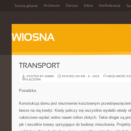
Archiwum
Dariusz
Edyta
Konfederacja
Strona główna
Spi
WIOSNA
TRANSPORT
POSTED BY ADMIN
POSTED ON SIE - 6 - 2025
MOŻLIWOŚĆ K
WYŁĄCZONA
Posadzka
Konstrukcja domu jest niezmiernie kosztownym przedsięwzięciem
bierze na nią kredyt. Kiedy policzy się wszystkie wydatki wtedy 
całościowo wydać wolno nawet milion złotych. Takie drogie są pro
jak i wszelkie towary sprzyjające do budowy mieszkania. Projek