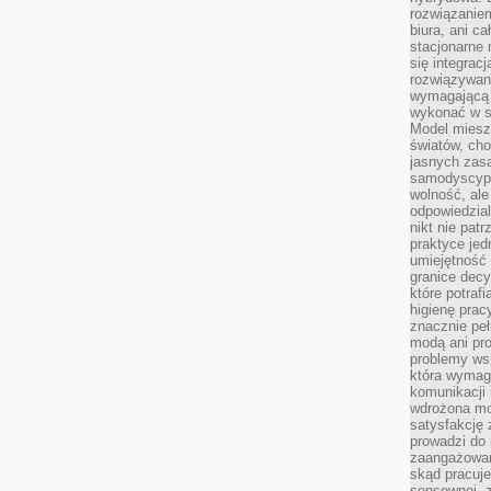
rozwiązaniem
biura, ani c
stacjonarne 
się integrac
rozwiązywani
wymagającą k
wykonać w s
Model miesz
światów, ch
jasnych zas
samodyscypl
wolność, al
odpowiedzial
nikt nie pat
praktyce jed
umiejętność 
granice dec
które potraf
higienę prac
znacznie peł
modą ani pr
problemy ws
która wymag
komunikacji 
wdrożona mo
satysfakcję
prowadzi do 
zaangażowani
skąd pracuje
sensownej, z