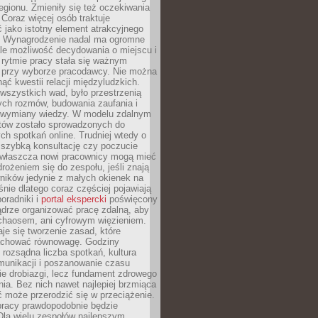
egionu. Zmieniły się też oczekiwania
Coraz więcej osób traktuje
 jako istotny element atrakcyjnego
a. Wynagrodzenie nadal ma ogromne
le możliwość decydowania o miejscu i
 rytmie pracy stała się ważnym
przy wyborze pracodawcy. Nie można
ąć kwestii relacji międzyludzkich.
wszystkich wad, było przestrzenią
ych rozmów, budowania zaufania i
j wymiany wiedzy. W modelu zdalnym
któw zostało sprowadzonych do
h spotkań online. Trudniej wtedy o
 szybką konsultację czy poczucie
Zwłaszcza nowi pracownicy mogą mieć
rożeniem się do zespołu, jeśli znają
ników jedynie z małych okienek na
śnie dlatego coraz częściej pojawiają
poradniki i
portal ekspercki
poświęcony
ądrze organizować pracę zdalną, aby
 chaosem, ani cyfrowym więzieniem.
je się tworzenie zasad, które
chować równowagę. Godziny
 rozsądna liczba spotkań, kultura
munikacji i poszanowanie czasu
ie drobiazgi, lecz fundament zdrowego
ia. Bez nich nawet najlepiej brzmiąca
 może przerodzić się w przeciążenie.
pracy prawdopodobnie będzie
Dla wielu zespołów najlepszym