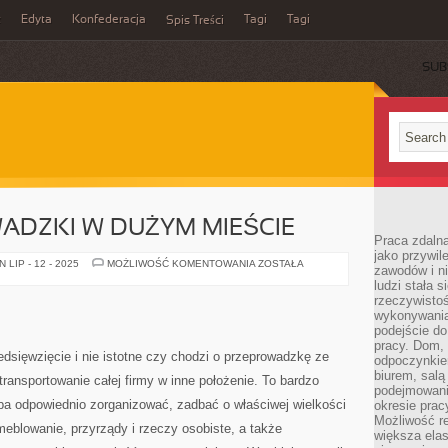
z
Edyta
Konfederacja
Tagi
Tagi
Spis Treści
SUB
ADZKI W DUŻYM MIEŚCIE
Praca zdaln
jako przywil
TANIE
LIP - 12 - 2025
MOŻLIWOŚĆ KOMENTOWANIA
ZOSTAŁA
zawodów i ni
PRZEPROWADZKI
ludzi stała
W
DUŻYM
rzeczywistoś
MIEŚCIE
wykonywania
podejście do
pracy. Dom, 
dsięwzięcie i nie istotne czy chodzi o przeprowadzkę ze
odpoczynkiem
biurem, salą
ransportowanie całej firmy w inne położenie. To bardzo
podejmowani
eba odpowiednio zorganizować, zadbać o właściwej wielkości
okresie prac
Możliwość r
meblowanie, przyrządy i rzeczy osobiste, a także
większa ela