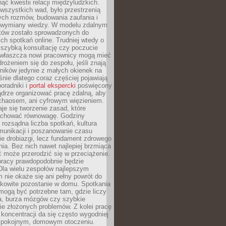
ąć kwestii relacji międzyludzkich.
wszystkich wad, było przestrzenią
ych rozmów, budowania zaufania i
j wymiany wiedzy. W modelu zdalnym
któw zostało sprowadzonych do
h spotkań online. Trudniej wtedy o
 szybką konsultację czy poczucie
Zwłaszcza nowi pracownicy mogą mieć
rożeniem się do zespołu, jeśli znają
ników jedynie z małych okienek na
śnie dlatego coraz częściej pojawiają
poradniki i
portal ekspercki
poświęcony
ądrze organizować pracę zdalną, aby
 chaosem, ani cyfrowym więzieniem.
je się tworzenie zasad, które
chować równowagę. Godziny
 rozsądna liczba spotkań, kultura
munikacji i poszanowanie czasu
ie drobiazgi, lecz fundament zdrowego
ia. Bez nich nawet najlepiej brzmiąca
 może przerodzić się w przeciążenie.
pracy prawdopodobnie będzie
Dla wielu zespołów najlepszym
 nie okaże się ani pełny powrót do
ałkowite pozostanie w domu. Spotkania
mogą być potrzebne tam, gdzie liczy
ja, burza mózgów czy szybkie
e złożonych problemów. Z kolei pracę
oncentracji da się często wygodniej
pokojnym, domowym otoczeniu.