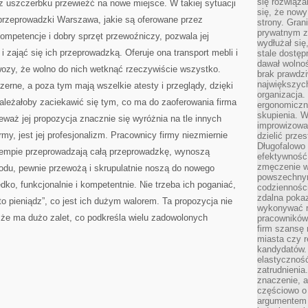
się rozwiąz
z uszczerbku przewieźć na nowe miejsce. W takiej sytuacji
się, że now
rzeprowadzki Warszawa, jakie są oferowane przez
strony. Gra
prywatnym za
kompetencje i dobry sprzęt przewoźniczy, pozwala jej
wydłużał się
 i zająć się ich przeprowadzką. Oferuje ona transport mebli i
stale dostęp
dawał wolno
 wozy, że wolno do nich wetknąć rzeczywiście wszystko.
brak prawdz
największych
erne, a poza tym mają wszelkie atesty i przeglądy, dzięki
organizacja
ależałoby zaciekawić się tym, co ma do zaoferowania firma
ergonomiczne
skupienia. W
aż jej propozycja znacznie się wyróżnia na tle innych
improwizować
firmy, jest jej profesjonalizm. Pracownicy firmy niezmiernie
dzielić prze
Długofalowo 
m tempie przeprowadzają całą przeprowadzkę, wynoszą
efektywność,
zmęczenie w
odu, pewnie przewożą i skrupulatnie noszą do nowego
powszechnym
ko, funkcjonalnie i kompetentnie. Nie trzeba ich poganiać,
codzienności
zdalna poka
to pieniądz”, co jest ich dużym walorem. Ta propozycja nie
wykonywać r
o że ma dużo zalet, co podkreśla wielu zadowolonych
pracowników
firm szansę 
miasta czy r
kandydatów. 
elastyczność
zatrudnieni
znaczenie, a
częściowo o
argumentem 