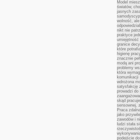
Model miesz
światów, ch
jasnych zas
samodyscypl
wolność, al
odpowiedzial
nikt nie pat
praktyce jed
umiejętność 
granice dec
które potraf
higienę prac
znacznie peł
modą ani pr
problemy ws
która wymag
komunikacji 
wdrożona mo
satysfakcję
prowadzi do 
zaangażowani
skąd pracuje
sensownej, z
Praca zdaln
jako przywil
zawodów i ni
ludzi stała
rzeczywistoś
wykonywania
podejście do