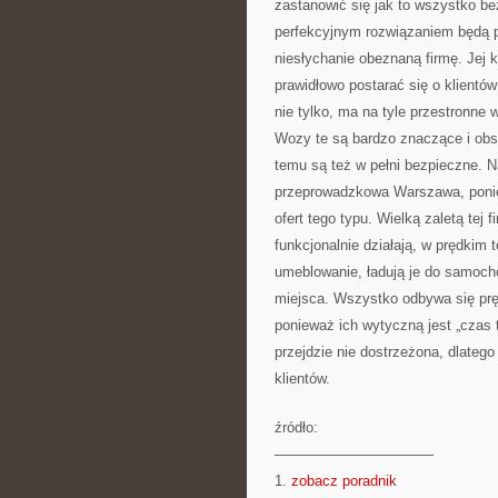
zastanowić się jak to wszystko be
perfekcyjnym rozwiązaniem będą p
niesłychanie obeznaną firmę. Jej 
prawidłowo postarać się o klientów
nie tylko, ma na tyle przestronne
Wozy te są bardzo znaczące i obsz
temu są też w pełni bezpieczne. N
przeprowadzkowa Warszawa, poniew
ofert tego typu. Wielką zaletą tej 
funkcjonalnie działają, w prędki
umeblowanie, ładują je do samoch
miejsca. Wszystko odbywa się pręd
ponieważ ich wytyczną jest „czas 
przejdzie nie dostrzeżona, dlateg
klientów.
źródło:
———————————
1.
zobacz poradnik