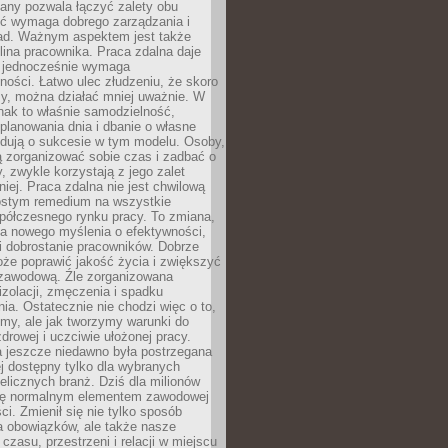
any pozwala łączyć zalety obu
oć wymaga dobrego zarządzania i
ad. Ważnym aspektem jest także
ina pracownika. Praca zdalna daje
e jednocześnie wymaga
ności. Łatwo ulec złudzeniu, że skoro
rzy, można działać mniej uważnie. W
nak to właśnie samodzielność,
planowania dnia i dbanie o własne
ydują o sukcesie w tym modelu. Osoby,
ią zorganizować sobie czas i zadbać o
y, zwykle korzystają z jego zalet
niej. Praca zdalna nie jest chwilową
ostym remedium na wszystkie
półczesnego rynku pracy. To zmiana,
a nowego myślenia o efektywności,
i dobrostanie pracowników. Dobrze
że poprawić jakość życia i zwiększyć
 zawodową. Źle zorganizowana
izolacji, zmęczenia i spadku
a. Ostatecznie nie chodzi więc o to,
my, ale jak tworzymy warunki do
drowej i uczciwie ułożonej pracy.
a jeszcze niedawno była postrzegana
ej dostępny tylko dla wybranych
elicznych branż. Dziś dla milionów
 się normalnym elementem zawodowej
ci. Zmienił się nie tylko sposób
 obowiązków, ale także nasze
 czasu, przestrzeni i relacji w miejscu