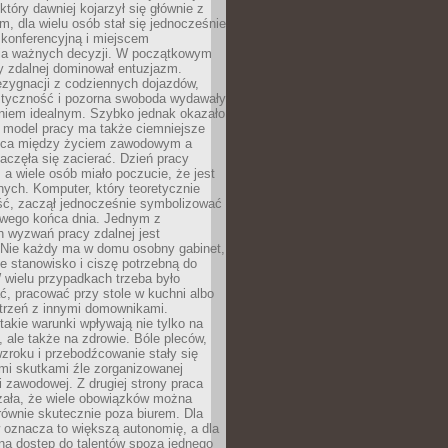
który dawniej kojarzył się głównie z
, dla wielu osób stał się jednocześnie
 konferencyjną i miejscem
a ważnych decyzji. W początkowym
y zdalnej dominował entuzjazm.
ezygnacji z codziennych dojazdów,
styczność i pozorna swoboda wydawały
aniem idealnym. Szybko jednak okazało
y model pracy ma także ciemniejsze
nica między życiem zawodowym a
częła się zacierać. Dzień pracy
, a wiele osób miało poczucie, że jest
nych. Komputer, który teoretycznie
ść, zaczął jednocześnie symbolizować
iwego końca dnia. Jednym z
 wyzwań pracy zdalnej jest
. Nie każdy ma w domu osobny gabinet,
 stanowisko i ciszę potrzebną do
 wielu przypadkach trzeba było
, pracować przy stole w kuchni albo
strzeń z innymi domownikami.
takie warunki wpływają nie tylko na
 ale także na zdrowie. Bóle pleców,
zroku i przebodźcowanie stały się
i skutkami źle zorganizowanej
 zawodowej. Z drugiej strony praca
zała, że wiele obowiązków można
ównie skutecznie poza biurem. Dla
 oznacza to większą autonomię, a dla
na dostęp do talentów spoza jednego