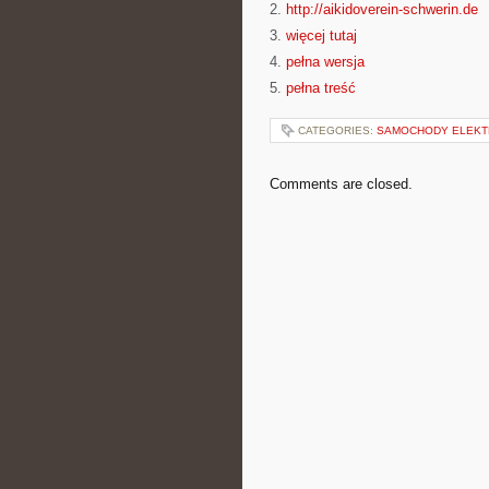
2.
http://aikidoverein-schwerin.de
3.
więcej tutaj
4.
pełna wersja
5.
pełna treść
CATEGORIES:
SAMOCHODY ELEKT
Comments are closed.