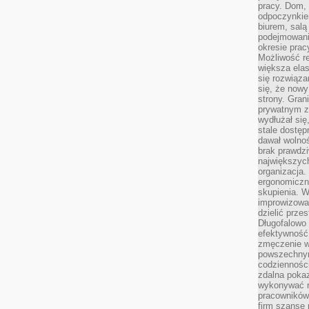
pracy. Dom, 
odpoczynkiem
biurem, salą
podejmowani
okresie prac
Możliwość r
większa ela
się rozwiąz
się, że now
strony. Gra
prywatnym za
wydłużał się
stale dostęp
dawał wolno
brak prawdz
największych
organizacja
ergonomiczne
skupienia. W
improwizować
dzielić prze
Długofalowo 
efektywność,
zmęczenie w
powszechnym
codzienności
zdalna poka
wykonywać r
pracowników
firm szansę 