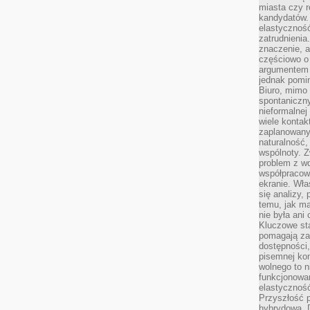
miasta czy r
kandydatów. 
elastyczność
zatrudnieni
znaczenie, a
częściowo o
argumentem 
jednak pomin
Biuro, mimo 
spontaniczn
nieformalne
wiele konta
zaplanowanyc
naturalność,
wspólnoty. 
problem z wd
współpracow
ekranie. Wła
się analizy, 
temu, jak m
nie była ani
Kluczowe sta
pomagają za
dostępności,
pisemnej ko
wolnego to n
funkcjonowan
elastyczność
Przyszłość 
hybrydowa. 