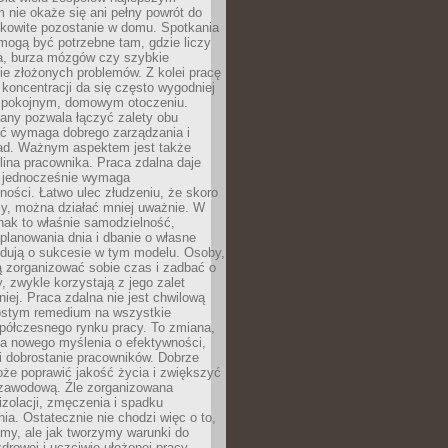
 nie okaże się ani pełny powrót do
ałkowite pozostanie w domu. Spotkania
mogą być potrzebne tam, gdzie liczy
ja, burza mózgów czy szybkie
e złożonych problemów. Z kolei pracę
oncentracji da się często wygodniej
pokojnym, domowym otoczeniu.
any pozwala łączyć zalety obu
oć wymaga dobrego zarządzania i
ad. Ważnym aspektem jest także
ina pracownika. Praca zdalna daje
e jednocześnie wymaga
ności. Łatwo ulec złudzeniu, że skoro
rzy, można działać mniej uważnie. W
nak to właśnie samodzielność,
planowania dnia i dbanie o własne
ydują o sukcesie w tym modelu. Osoby,
ią zorganizować sobie czas i zadbać o
y, zwykle korzystają z jego zalet
niej. Praca zdalna nie jest chwilową
ostym remedium na wszystkie
półczesnego rynku pracy. To zmiana,
a nowego myślenia o efektywności,
i dobrostanie pracowników. Dobrze
że poprawić jakość życia i zwiększyć
 zawodową. Źle zorganizowana
izolacji, zmęczenia i spadku
a. Ostatecznie nie chodzi więc o to,
my, ale jak tworzymy warunki do
drowej i uczciwie ułożonej pracy.