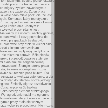
aniem idealnym. Szybko jednak okazało
y model pracy ma także ciemniejsze
nica między życiem zawodowym a
częła się zacierać. Dzień pracy
, a wiele osób miało poczucie, że jest
nych. Komputer, który teoretycznie
ść, zaczął jednocześnie symbolizować
iwego końca dnia. Jednym z
 wyzwań pracy zdalnej jest
. Nie każdy ma w domu osobny gabinet,
 stanowisko i ciszę potrzebną do
 wielu przypadkach trzeba było
, pracować przy stole w kuchni albo
strzeń z innymi domownikami.
takie warunki wpływają nie tylko na
 ale także na zdrowie. Bóle pleców,
zroku i przebodźcowanie stały się
i skutkami źle zorganizowanej
 zawodowej. Z drugiej strony praca
zała, że wiele obowiązków można
ównie skutecznie poza biurem. Dla
 oznacza to większą autonomię, a dla
na dostęp do talentów spoza jednego
egionu. Zmieniły się też oczekiwania
Coraz więcej osób traktuje
 jako istotny element atrakcyjnego
a. Wynagrodzenie nadal ma ogromne
le możliwość decydowania o miejscu i
 rytmie pracy stała się ważnym
przy wyborze pracodawcy. Nie można