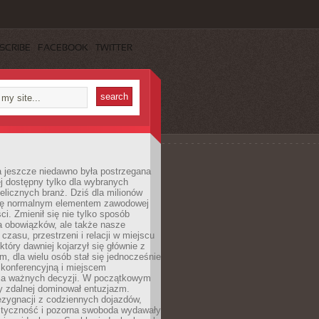
SCRIBE
FACEBOOK
TWITTER
a jeszcze niedawno była postrzegana
ej dostępny tylko dla wybranych
elicznych branż. Dziś dla milionów
 się normalnym elementem zawodowej
ci. Zmienił się nie tylko sposób
 obowiązków, ale także nasze
 czasu, przestrzeni i relacji w miejscu
który dawniej kojarzył się głównie z
, dla wielu osób stał się jednocześnie
 konferencyjną i miejscem
a ważnych decyzji. W początkowym
y zdalnej dominował entuzjazm.
ezygnacji z codziennych dojazdów,
styczność i pozorna swoboda wydawały