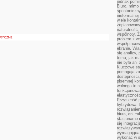
jednak pomin
Biuro, mimo 
spontaniczn
nieformalne
wiele konta
zaplanowanyc
naturalność,
wspólnoty. 
RYCZNE
problem z wd
współpracow
ekranie. Wła
się analizy, 
temu, jak m
nie była ani
Kluczowe sta
pomagają za
dostępności,
pisemnej ko
wolnego to n
funkcjonowan
elastyczność
Przyszłość 
hybrydowa. 
rozwiązaniem
biura, ani c
stacjonarne 
się integrac
rozwiązywani
wymagającą k
wykonać w s