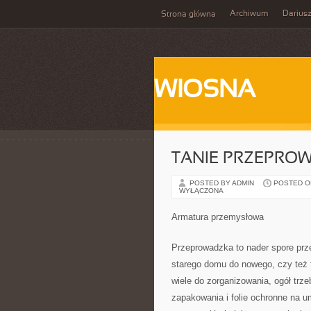
Archiwum
Darius
Strona główna
WIOSNA
TANIE PRZEPROW
POSTED BY ADMIN
POSTED ON 
WYŁĄCZONA
Armatura przemysłowa
Przeprowadzka to nader spore prze
starego domu do nowego, czy też t
wiele do zorganizowania, ogół trz
zapakowania i folie ochronne na u