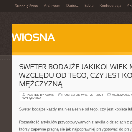
Archiwum
Dariusz
Edyta
Konfederacja
Strona główna
Spi
WIOSNA
SWETER BODAJŻE JAKIKOLWIEK 
WZGLĘDU OD TEGO, CZY JEST KO
MĘŻCZYZNĄ
POSTED BY ADMIN
POSTED ON WRZ - 27 - 2025
MOŻLIWOŚĆ 
WYŁĄCZONA
Sweter bodajże każdy ma niezależnie od tego, czy jest kobieta 
Rozmaitość artykułów przygotowywanych z myślą o dzieciach z p
którzy zapewne pragną się jak najpoprawniej przygotować do przyj