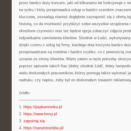
przez bardzo duży koncern, jaki od kilkunastu lat funkcjonuje 
na rynku i który przeprowadza usługi w bardzo szerokim znaczeni
kluczowe, zezwalają również dogłębnie zaznajomić się z ofertą tej 
historią, co da możliwość przybliżyć sobie wszystkie urządzenia
określone czynności oraz też będzie opcja zobaczyć zdjęcia pr
indywidualne zamówienia klientów. Sitodruk w Łodzi, wykonywany
dzięki czemu z usług tej firmy, każdego dnia korzysta bardzo duża
przeprowadzane są rzetelnie i bardzo szybko, co z pewnością zna
uznanie ze strony klientów. Warto zatem w razie potrzeby skorzyst
poprzez wpisanie takich fraz (dobry sitodruk Łódź, dobry tampodr
wielu doskonałych pracowników, którzy pomogą także wykonać jak
nadruku, czy napisu, żeby był on doskonałym towarem reklamow
źródło:
———————————
1.
https://pspkamionka.pl
2.
https://www.lovsy.pl
3.
zapoznaj się
4.
https://serwistoshiba.pl/