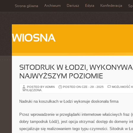
Archiwum
Dariusz
Edyta
Konfederacja
Strona główna
Spi
WIOSNA
SITODRUK W ŁODZI, WYKONYWA
NAJWYŻSZYM POZIOMIE
POSTED BY ADMIN
POSTED ON CZE - 29 - 2025
MOŻLIWOŚĆ 
WYŁĄCZONA
Nadruki na koszulkach w Łodzi wykonuje doskonała firma
Przez wprowadzenie w przeglądarki internetowe właściwych fraz (n
dobry tampodruk Łódź), jest opcja otrzymać dostęp do domeny int
specjalizuje się realizowaniem tego typu czynności. Sitodruk w Ł