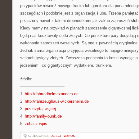
przypadków również nowego franka lub garnituru dla pana młodeg
szczegółach i podobnie jest z organizacją ślubu. Trzeba pamięta
połączony nawet z takimi drobnostkami jak zakup zaproszeń ślubny
Kiedy mamy na przykład w planach zaproszenie gigantycznej iloś
będą nas kosztowały setki złotych. Co poniektóre pary decydują 
wykonanie zaproszeń weselnych. Są one z pewnością oryginalne 
Jednak sama organizacja przyjęcia weselnego to najogromniejszy 
setkach tysięcy złotych. Zwłaszcza pochłania to koszt wynajęcia 
jedzeniem i co gigantycznym wydatkiem, trunkiem.
źródło:
———————————
1.
http://fahrradhelmexanders.de
2.
http://fahrzeughaus-wickersheim.de
3.
przeczytaj więcej
4.
http://family-punk.de
5.
zobacz wpis
CATEGORIES:
DZIECI I WZROK