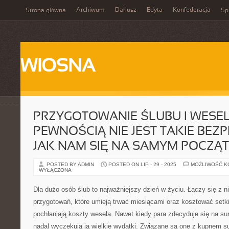
Archiwum
Dariusz
Edyta
Konfederacja
Strona główna
Spi
WIOSNA
PRZYGOTOWANIE ŚLUBU I WESEL
PEWNOŚCIĄ NIE JEST TAKIE BE
JAK NAM SIĘ NA SAMYM POCZĄ
POSTED BY ADMIN
POSTED ON LIP - 29 - 2025
MOŻLIWOŚĆ 
WYŁĄCZONA
Dla dużo osób ślub to najważniejszy dzień w życiu. Łączy się z n
przygotowań, które umieją trwać miesiącami oraz kosztować setki 
pochłaniają koszty wesela. Nawet kiedy para zdecyduje się na su
nadal wyczekują ją wielkie wydatki. Związane są one z kupnem su