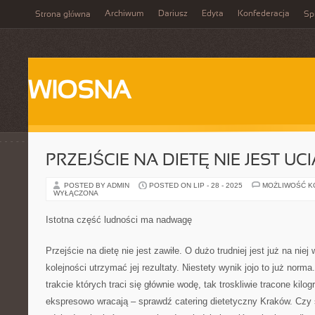
Archiwum
Dariusz
Edyta
Konfederacja
Strona główna
Spi
WIOSNA
PRZEJŚCIE NA DIETĘ NIE JEST UC
POSTED BY ADMIN
POSTED ON LIP - 28 - 2025
MOŻLIWOŚĆ 
WYŁĄCZONA
Istotna część ludności ma nadwagę
Przejście na dietę nie jest zawiłe. O dużo trudniej jest już na nie
kolejności utrzymać jej rezultaty. Niestety wynik jojo to już norm
trakcie których traci się głównie wodę, tak troskliwie tracone kil
ekspresowo wracają – sprawdź catering dietetyczny Kraków. Czy