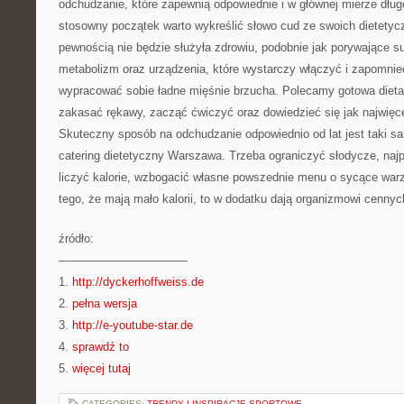
odchudzanie, które zapewnią odpowiednie i w głównej mierze dług
stosowny początek warto wykreślić słowo cud ze swoich dietetyc
pewnością nie będzie służyła zdrowiu, podobnie jak porywające 
metabolizm oraz urządzenia, które wystarczy włączyć i zapomnieć
wypracować sobie ładne mięśnie brzucha. Polecamy gotowa dieta.
zakasać rękawy, zacząć ćwiczyć oraz dowiedzieć się jak najwięc
Skuteczny sposób na odchudzanie odpowiednio od lat jest taki sa
catering dietetyczny Warszawa. Trzeba ograniczyć słodycze, najp
liczyć kalorie, wzbogacić własne powszednie menu o sycące warz
tego, że mają mało kalorii, to w dodatku dają organizmowi cennyc
źródło:
———————————
1.
http://dyckerhoffweiss.de
2.
pełna wersja
3.
http://e-youtube-star.de
4.
sprawdź to
5.
więcej tutaj
CATEGORIES:
TRENDY I INSPIRACJE SPORTOWE