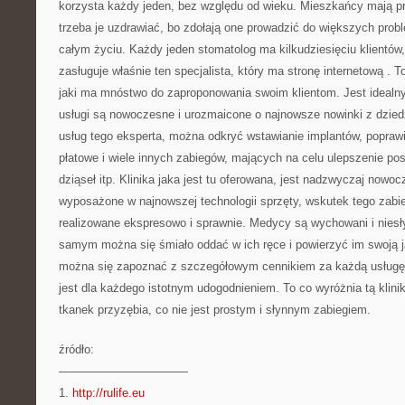
korzysta każdy jeden, bez względu od wieku. Mieszkańcy mają pr
trzeba je uzdrawiać, bo zdołają one prowadzić do większych prob
całym życiu. Każdy jeden stomatolog ma kilkudziesięciu klientów
zasługuje właśnie ten specjalista, który ma stronę internetową
. T
jaki ma mnóstwo do zaproponowania swoim klientom. Jest idealny
usługi są nowoczesne i urozmaicone o najnowsze nowinki z dzied
usług tego eksperta, można odkryć wstawianie implantów, poprawi
płatowe i wiele innych zabiegów, mających na celu ulepszenie pos
dziąseł itp. Klinika jaka jest tu oferowana, jest nadzwyczaj nowo
wyposażone w najnowszej technologii sprzęty, wskutek tego zabie
realizowane ekspresowo i sprawnie. Medycy są wychowani i niesł
samym można się śmiało oddać w ich ręce i powierzyć im swoją 
można się zapoznać z szczegółowym cennikiem za każdą usługę 
jest dla każdego istotnym udogodnieniem. To co wyróżnia tą klinikę
tkanek przyzębia, co nie jest prostym i słynnym zabiegiem.
źródło:
———————————
1.
http://rulife.eu