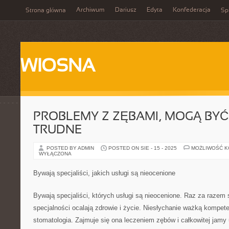
Archiwum
Dariusz
Edyta
Konfederacja
Strona główna
Spi
WIOSNA
PROBLEMY Z ZĘBAMI, MOGĄ BY
TRUDNE
POSTED BY ADMIN
POSTED ON SIE - 15 - 2025
MOŻLIWOŚĆ 
WYŁĄCZONA
Bywają specjaliści, jakich usługi są nieocenione
Bywają specjaliści, których usługi są nieocenione. Raz za razem 
specjalności ocalają zdrowie i życie. Niesłychanie ważką kompet
stomatologia. Zajmuje się ona leczeniem zębów i całkowitej jamy 