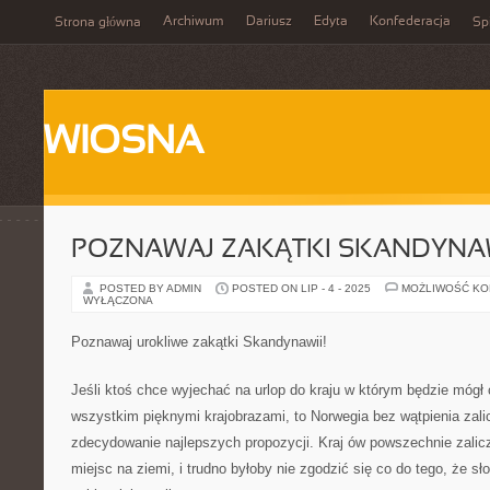
Archiwum
Dariusz
Edyta
Konfederacja
Strona główna
Spi
WIOSNA
POZNAWAJ ZAKĄTKI SKANDYNAW
POSTED BY ADMIN
POSTED ON LIP - 4 - 2025
MOŻLIWOŚĆ K
WYŁĄCZONA
Poznawaj urokliwe zakątki Skandynawii!
Jeśli ktoś chce wyjechać na urlop do kraju w którym będzie mógł 
wszystkim pięknymi krajobrazami, to Norwegia bez wątpienia zalicz
zdecydowanie najlepszych propozycji. Kraj ów powszechnie zalicz
miejsc na ziemi, i trudno byłoby nie zgodzić się co do tego, że s