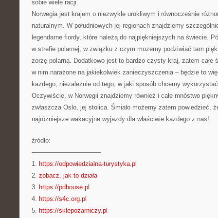
sobie wiele racji.
Norwegia jest krajem o niezwykle urokliwym i równocześnie różn
naturalnym. W południowych jej regionach znajdziemy szczególni
legendarne fiordy, które należą do najpiękniejszych na świecie. P
w strefie polarnej, w związku z czym możemy podziwiać tam piękn
zorzę polarną. Dodatkowo jest to bardzo czysty kraj, zatem całe ś
w nim narażone na jakiekolwiek zanieczyszczenia – będzie to wię
każdego, niezależnie od tego, w jaki sposób chcemy wykorzystać
Oczywiście, w Norwegii znajdziemy również i całe mnóstwo piękny
zwłaszcza Oslo, jej stolica. Śmiało możemy zatem powiedzieć, że
najróżniejsze wakacyjne wyjazdy dla właściwie każdego z nas!
źródło:
———————————
1.
https://odpowiedzialna-turystyka.pl
2.
zobacz, jak to działa
3.
https://pdhouse.pl
4.
https://s4c.org.pl
5.
https://sklepozarniczy.pl