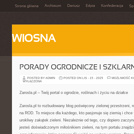
Archiwum
Dariusz
Edyta
Konfederacja
Strona główna
Spi
WIOSNA
PORADY OGRODNICZE I SZKLAR
POSTED BY ADMIN
POSTED ON LIS - 15 - 2025
MOŻLIWOŚĆ 
WYŁĄCZONA
Zarosla.pl – Twój portal o ogrodzie, roślinach i życiu na działce
Zarosla.pl to rozbudowany blog poświęcony zielonej przestrzeni, 
na ROD. To miejsce dla każdego, kto pasjonuje się ziemią i chce 
urokliwy zakątek zieleni. Niezależnie od tego, czy dopiero zaczyn
jesteś doświadczonym miłośnikiem zieleni, na tym portalu znajd