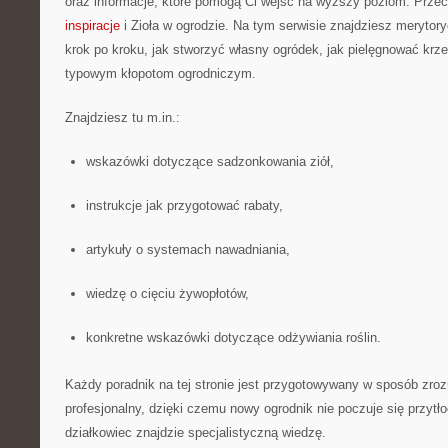
oraz informacje, które pomogą Ci wejść na wyższy poziom. Przec
inspiracje
i Zioła w ogrodzie. Na tym serwisie znajdziesz merytor
krok po kroku, jak stworzyć własny ogródek, jak pielęgnować krze
typowym kłopotom ogrodniczym.
Znajdziesz tu m.in.:
wskazówki dotyczące sadzonkowania ziół,
instrukcje jak przygotować rabaty,
artykuły o systemach nawadniania,
wiedzę o cięciu żywopłotów,
konkretne wskazówki dotyczące odżywiania roślin.
Każdy poradnik na tej stronie jest przygotowywany w sposób zroz
profesjonalny, dzięki czemu nowy ogrodnik nie poczuje się przyt
działkowiec znajdzie specjalistyczną wiedzę.