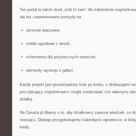
Ten portal to także dział „zrób to sam” dla miłośników majsterkow
ale też zaawansowane pomysły na:
skrzynie warzywne,
meble ogrodowe z desek,
schronienia dla pożytecznych stworzeń,
elementy wystroju z gałęzi.
Każdy projekt jest przedstawiony krok po kroku, z drobiazgami t
początkujący majsterkowicz mogła zrealizować coś własnymi ręk
działkę.
Na Zarosla.pl dbamy o to, aby działkowcy zawsze wiedzieli, co d
miesiącu. Dlatego przygotowujemy kalendarze ogrodnicze, w który
kiedy: