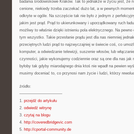
badania środowiskowe Kraków. Tak to jednakże w życiu jest, że n
cenione, niekiedy trzeba zaczekać dużo lat, a w pewnych moment
odkryte w ogóle. Na szczęście tak nie było z jednym z perfekcy
jakim jest prąd. Prąd to ukierunkowany i uporządkowany ruch ładu
możliwy to właśnie dzięki istnieniu pola elektrycznego. Na pewno
tym wszystko. Takie przesłanie prądu jest dla nas niemniej jedna
przeciętnych ludzi prąd to najzwyczajniej w świecie coś, co umoż
komputer, a odwiedzanie telewizji, suszenie włosów, lub włączanie
czynności, jakie wykonujemy codziennie oraz są one dla nas jak n
byłoby tak gdyby miarodajnego dnia ktoś nie wpadł na pewien wy
musimy doceniać to, co przynosi nam życie i ludzi, którzy rewoluc
źródło:
———————————
1.
przejdź do artykułu
2.
odwiedź witrynę
3.
czytaj na blogu
4.
http://coveredbridgevic.com
5.
http://cportal-community.de