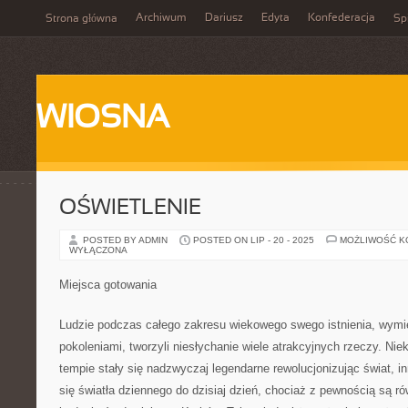
Archiwum
Dariusz
Edyta
Konfederacja
Strona główna
Spi
WIOSNA
OŚWIETLENIE
POSTED BY ADMIN
POSTED ON LIP - 20 - 2025
MOŻLIWOŚĆ 
WYŁĄCZONA
Miejsca gotowania
Ludzie podczas całego zakresu wiekowego swego istnienia, wymien
pokoleniami, tworzyli niesłychanie wiele atrakcyjnych rzeczy. Ni
tempie stały się nadzwyczaj legendarne rewolucjonizując świat, i
się światła dziennego do dzisiaj dzień, chociaż z pewnością są r