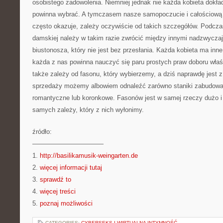
osobistego zadowolenia. Niemniej jednak nie każda kobieta dokładn
powinna wybrać. A tymczasem nasze samopoczucie i całościową p
często okazuje, zależy oczywiście od takich szczegółów. Podczas
damskiej należy w takim razie zwrócić między innymi nadzwycza
biustonosza, który nie jest bez przesłania. Każda kobieta ma inne
każda z nas powinna nauczyć się paru prostych praw doboru wła
także zależy od fasonu, który wybierzemy, a dziś naprawdę jest 
sprzedaży możemy albowiem odnaleźć zarówno staniki zabudowan
romantyczne lub koronkowe. Fasonów jest w samej rzeczy dużo i 
samych zależy, który z nich wyłonimy.
źródło:
———————————
1.
http://basilikamusik-weingarten.de
2.
więcej informacji tutaj
3.
sprawdź to
4.
więcej treści
5.
poznaj możliwości
CATEGORIES:
CYBERSEKS I WIRTUALNA INTYMNOŚĆ