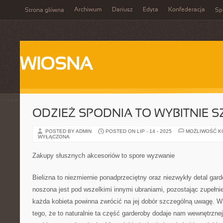
Archiwum
Dariusz
Edyta
Konfederacja
Strona główna
Spi
WIOSNA
ODZIEŻ SPODNIA TO WYBITNIE 
POSTED BY ADMIN
POSTED ON LIP - 14 - 2025
MOŻLIWOŚĆ 
WYŁĄCZONA
Zakupy słusznych akcesoriów to spore wyzwanie
Bielizna to niezmiernie ponadprzeciętny oraz niezwykły detal gar
noszona jest pod wszelkimi innymi ubraniami, pozostając zupełnie
każda kobieta powinna zwrócić na jej dobór szczególną uwagę. W
tego, że to naturalnie ta część garderoby dodaje nam wewnętrznej