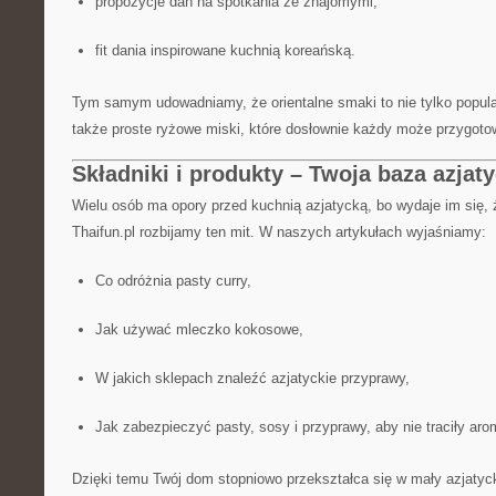
propozycje dań na spotkania ze znajomymi,
fit dania inspirowane kuchnią koreańską.
Tym samym udowadniamy, że orientalne smaki to nie tylko popularn
także proste ryżowe miski, które dosłownie każdy może przygot
Składniki i produkty – Twoja baza azjaty
Wielu osób ma opory przed kuchnią azjatycką, bo wydaje im się, 
Thaifun.pl rozbijamy ten mit. W naszych artykułach wyjaśniamy:
Co odróżnia pasty curry,
Jak używać mleczko kokosowe,
W jakich sklepach znaleźć azjatyckie przyprawy,
Jak zabezpieczyć pasty, sosy i przyprawy, aby nie traciły aro
Dzięki temu Twój dom stopniowo przekształca się w mały azjatyc