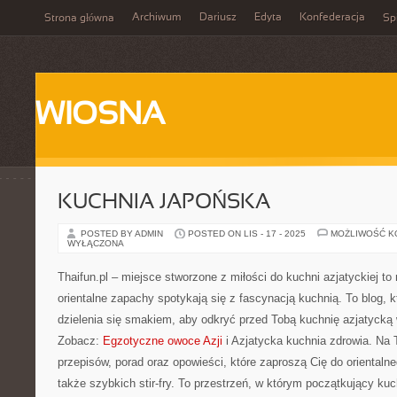
Archiwum
Dariusz
Edyta
Konfederacja
Strona główna
Spi
WIOSNA
KUCHNIA JAPOŃSKA
POSTED BY ADMIN
POSTED ON LIS - 17 - 2025
MOŻLIWOŚĆ 
WYŁĄCZONA
Thaifun.pl – miejsce stworzone z miłości do kuchni azjatyckiej to 
orientalne zapachy spotykają się z fascynacją kuchnią. To blog, k
dzielenia się smakiem, aby odkryć przed Tobą kuchnię azjatycką 
Zobacz:
Egzotyczne owoce Azji
i Azjatycka kuchnia zdrowia. Na T
przepisów, porad oraz opowieści, które zaproszą Cię do orientalneg
także szybkich stir-fry. To przestrzeń, w którym początkujący kuc