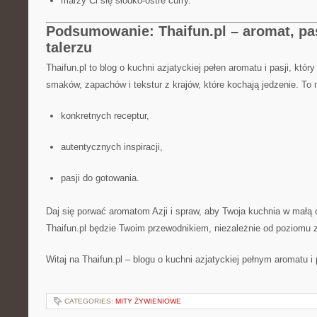
marzy Ci się słodko-ostre curry.
Podsumowanie: Thaifun.pl – aromat, pas
talerzu
Thaifun.pl to blog o kuchni azjatyckiej pełen aromatu i pasji, któ
smaków, zapachów i tekstur z krajów, które kochają jedzenie. To
konkretnych receptur,
autentycznych inspiracji,
pasji do gotowania.
Daj się porwać aromatom Azji i spraw, aby Twoja kuchnia w małą o
Thaifun.pl będzie Twoim przewodnikiem, niezależnie od poziomu
Witaj na Thaifun.pl – blogu o kuchni azjatyckiej pełnym aromatu i 
CATEGORIES:
MITY ŻYWIENIOWE