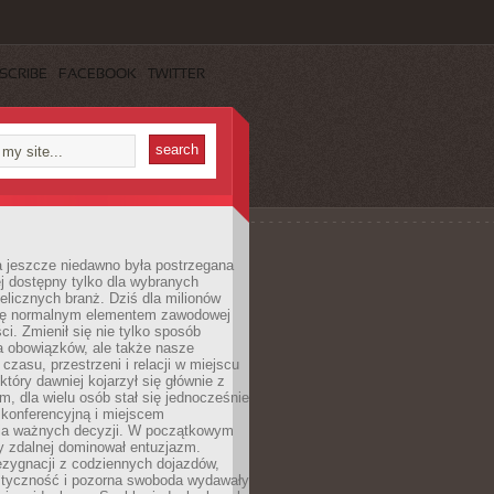
SCRIBE
FACEBOOK
TWITTER
a jeszcze niedawno była postrzegana
ej dostępny tylko dla wybranych
elicznych branż. Dziś dla milionów
 się normalnym elementem zawodowej
ci. Zmienił się nie tylko sposób
 obowiązków, ale także nasze
 czasu, przestrzeni i relacji w miejscu
który dawniej kojarzył się głównie z
, dla wielu osób stał się jednocześnie
 konferencyjną i miejscem
a ważnych decyzji. W początkowym
y zdalnej dominował entuzjazm.
ezygnacji z codziennych dojazdów,
styczność i pozorna swoboda wydawały