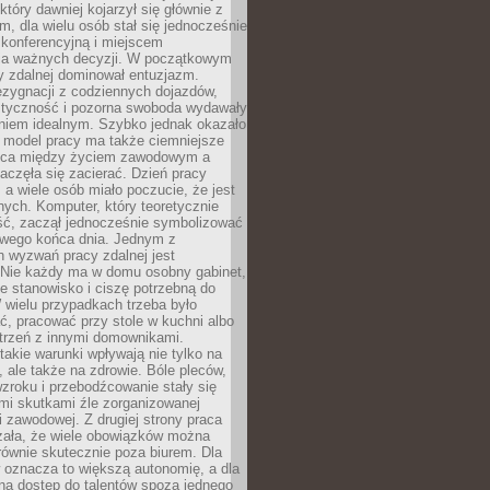
który dawniej kojarzył się głównie z
, dla wielu osób stał się jednocześnie
 konferencyjną i miejscem
a ważnych decyzji. W początkowym
y zdalnej dominował entuzjazm.
ezygnacji z codziennych dojazdów,
styczność i pozorna swoboda wydawały
aniem idealnym. Szybko jednak okazało
y model pracy ma także ciemniejsze
nica między życiem zawodowym a
częła się zacierać. Dzień pracy
, a wiele osób miało poczucie, że jest
nych. Komputer, który teoretycznie
ść, zaczął jednocześnie symbolizować
iwego końca dnia. Jednym z
 wyzwań pracy zdalnej jest
. Nie każdy ma w domu osobny gabinet,
 stanowisko i ciszę potrzebną do
 wielu przypadkach trzeba było
, pracować przy stole w kuchni albo
strzeń z innymi domownikami.
takie warunki wpływają nie tylko na
 ale także na zdrowie. Bóle pleców,
zroku i przebodźcowanie stały się
i skutkami źle zorganizowanej
 zawodowej. Z drugiej strony praca
zała, że wiele obowiązków można
ównie skutecznie poza biurem. Dla
 oznacza to większą autonomię, a dla
na dostęp do talentów spoza jednego