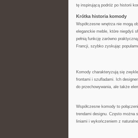
tę inspirującą podróż​ po historii
Krótka ⁢historia komody
Współczesne wnętrza nie mogą oby
eleganckie meble, które niegdyś sł
pełnią funkcję zarówno praktyczną, 
Francji, szybko zyskując⁤ popularn
Komody charakteryzują ‌się ‍zwykle
frontami i szufladami. Ich designe
do przechowywania, ale także​ elem
Współczesne komody ​to ⁣połączeni
trendami designu.​ Często można s
liniami i wykończeniem z ‍natural