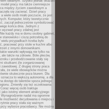
aniem idealnym. Szybko jednak okazało
y model pracy ma także ciemniejsze
nica między życiem zawodowym a
częła się zacierać. Dzień pracy
, a wiele osób miało poczucie, że jest
nych. Komputer, który teoretycznie
ść, zaczął jednocześnie symbolizować
iwego końca dnia. Jednym z
 wyzwań pracy zdalnej jest
. Nie każdy ma w domu osobny gabinet,
 stanowisko i ciszę potrzebną do
 wielu przypadkach trzeba było
, pracować przy stole w kuchni albo
strzeń z innymi domownikami.
takie warunki wpływają nie tylko na
 ale także na zdrowie. Bóle pleców,
zroku i przebodźcowanie stały się
i skutkami źle zorganizowanej
 zawodowej. Z drugiej strony praca
zała, że wiele obowiązków można
ównie skutecznie poza biurem. Dla
 oznacza to większą autonomię, a dla
na dostęp do talentów spoza jednego
egionu. Zmieniły się też oczekiwania
Coraz więcej osób traktuje
 jako istotny element atrakcyjnego
a. Wynagrodzenie nadal ma ogromne
le możliwość decydowania o miejscu i
 rytmie pracy stała się ważnym
przy wyborze pracodawcy. Nie można