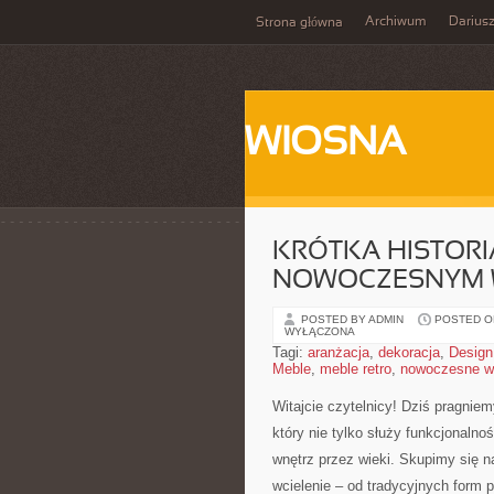
Archiwum
Darius
Strona główna
WIOSNA
KRÓTKA HISTOR
NOWOCZESNYM 
POSTED BY ADMIN
POSTED ON
WYŁĄCZONA
Tagi:
aranżacja
,
dekoracja
,
Design
Meble
,
meble retro
,
nowoczesne w
Witajcie czytelnicy! Dziś pragniem
który nie tylko służy funkcjonalnoś
wnętrz przez​ wieki. ⁢Skupimy ⁢si
wcielenie – od tradycyjnych form‍ p