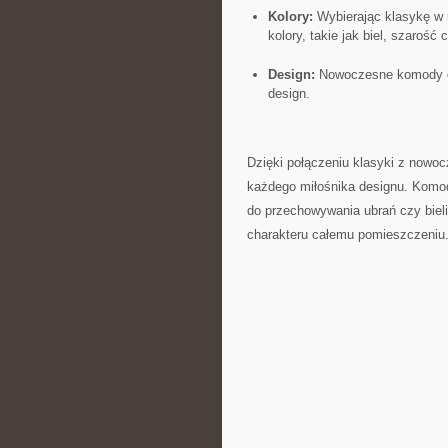
Kolory:
Wybierając klasykę w 
kolory, takie ⁣jak biel, szarość 
Design:
Nowoczesne⁣ komody⁢ ce
design.
Dzięki połączeniu klasyki‍ z​ no
⁤każdego miłośnika designu. Komo
do przechowywania ubrań⁤ czy bieli
charakteru całemu pomieszczeniu