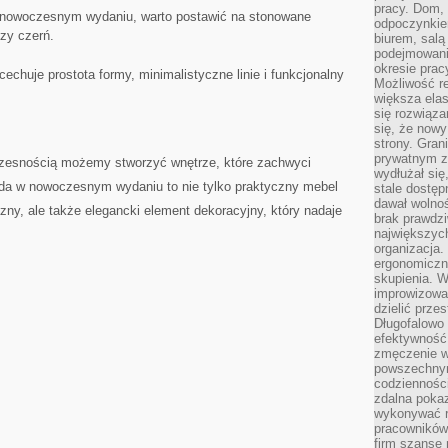
pracy. Dom, 
nowoczesnym wydaniu, warto​ postawić ⁣na stonowane
odpoczynkiem
czy czerń.
biurem, salą
podejmowani
okresie prac
chuje prostota formy, minimalistyczne linie i⁣ funkcjonalny
Możliwość r
większa ela
się rozwiąz
się, że now
strony. Gra
prywatnym za
woczesnością możemy stworzyć wnętrze, które zachwyci
wydłużał się
da w nowoczesnym wydaniu to nie tylko praktyczny mebel ​
stale dostęp
dawał wolno
zny, ale ‌także elegancki element⁤ dekoracyjny, który nadaje
brak prawdz
największych
.
organizacja
ergonomiczne
skupienia. W
improwizować
dzielić prze
Długofalowo 
efektywność,
zmęczenie w
powszechnym
codzienności
zdalna poka
wykonywać r
pracowników
firm szansę 