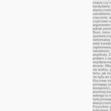
miasta czy r
kandydatów. 
elastyczność
zatrudnieni
znaczenie, a
częściowo o
argumentem 
jednak pomin
Biuro, mimo 
spontaniczn
nieformalne
wiele konta
zaplanowanyc
naturalność,
wspólnoty. 
problem z wd
współpracow
ekranie. Wła
się analizy, 
temu, jak m
nie była ani
Kluczowe sta
pomagają za
dostępności,
pisemnej ko
wolnego to n
funkcjonowan
elastyczność
Przyszłość 
hybrydowa. 