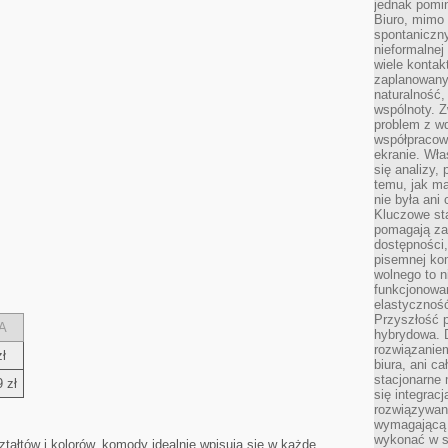
jednak pomin
Biuro, mimo 
spontaniczn
nieformalne
wiele konta
zaplanowanyc
naturalność,
wspólnoty. 
problem z wd
współpracow
ekranie. Wła
się analizy, 
temu, jak m
nie była ani
Kluczowe sta
pomagają za
dostępności,
pisemnej ko
wolnego to n
funkcjonowan
elastyczność
Przyszłość 
A
hybrydowa. 
rozwiązaniem
ł
biura, ani c
stacjonarne 
 zł
się integrac
rozwiązywani
wymagającą k
wykonać w s
ształtów i kolorów, komody ⁣idealnie wpisują się w każde