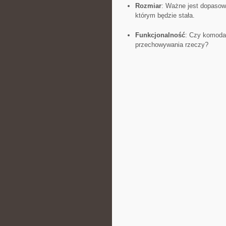
Rozmiar
: Ważne jest dopasow
którym będzie stała.
Funkcjonalność
: ‌Czy komoda 
przechowywania rzeczy?