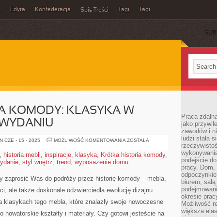
z
Edyta
Konfederacja
Tagi
Tagi
Spis Treści
SUB
IA KOMODY: KLASYKA W
Praca zdaln
WYDANIU
jako przywil
zawodów i ni
ludzi stała
KRÓTKA
 CZE - 15 - 2025
MOŻLIWOŚĆ KOMENTOWANIA
ZOSTAŁA
rzeczywistoś
HISTORIA
KOMODY:
wykonywania
,
historia mebli
,
inspiracje
,
klasyka
,
Krótka historia komody
,
KLASYKA
podejście do
ydanie
,
styl wnętrz
,
trend
,
wyposażenie domu
W
NOWOCZESNYM
pracy. Dom, 
WYDANIU
odpoczynkiem
y zaprosić Was do ‍podróży przez⁤ historię⁤ komody – ⁣mebla,
biurem, salą
podejmowani
ci, ale także‍ doskonale odzwierciedla ewolucję dizajnu
okresie prac
ę na klasykach tego mebla, które znalazły swoje nowoczesne
Możliwość r
większa ela
o nowatorskie kształty⁤ i materiały. Czy gotowi jesteście na