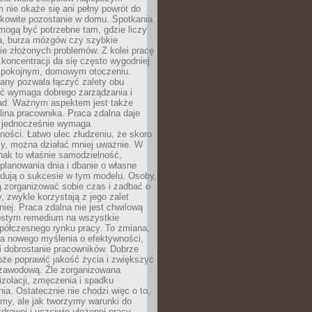
 nie okaże się ani pełny powrót do
ałkowite pozostanie w domu. Spotkania
mogą być potrzebne tam, gdzie liczy
ja, burza mózgów czy szybkie
e złożonych problemów. Z kolei pracę
oncentracji da się często wygodniej
pokojnym, domowym otoczeniu.
any pozwala łączyć zalety obu
oć wymaga dobrego zarządzania i
ad. Ważnym aspektem jest także
ina pracownika. Praca zdalna daje
e jednocześnie wymaga
ności. Łatwo ulec złudzeniu, że skoro
rzy, można działać mniej uważnie. W
nak to właśnie samodzielność,
planowania dnia i dbanie o własne
ydują o sukcesie w tym modelu. Osoby,
ią zorganizować sobie czas i zadbać o
y, zwykle korzystają z jego zalet
niej. Praca zdalna nie jest chwilową
ostym remedium na wszystkie
półczesnego rynku pracy. To zmiana,
a nowego myślenia o efektywności,
i dobrostanie pracowników. Dobrze
że poprawić jakość życia i zwiększyć
 zawodową. Źle zorganizowana
izolacji, zmęczenia i spadku
a. Ostatecznie nie chodzi więc o to,
my, ale jak tworzymy warunki do
drowej i uczciwie ułożonej pracy.