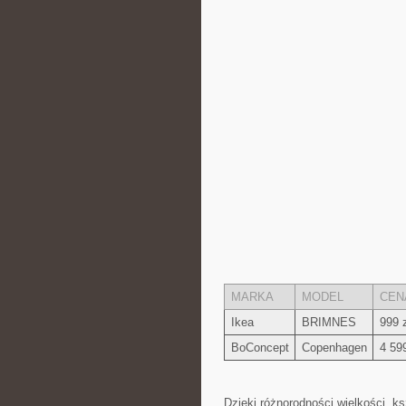
MARKA
MODEL
CEN
Ikea
BRIMNES
999 z
BoConcept
Copenhagen
4 599
Dzięki różnorodności⁢ wielkości, k