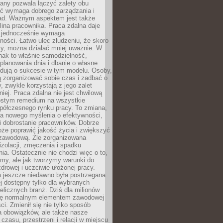
any pozwala łączyć zalety obu
oć wymaga dobrego zarządzania i
ad. Ważnym aspektem jest także
ina pracownika. Praca zdalna daje
e jednocześnie wymaga
ności. Łatwo ulec złudzeniu, że skoro
rzy, można działać mniej uważnie. W
nak to właśnie samodzielność,
planowania dnia i dbanie o własne
ydują o sukcesie w tym modelu. Osoby,
ią zorganizować sobie czas i zadbać o
y, zwykle korzystają z jego zalet
niej. Praca zdalna nie jest chwilową
ostym remedium na wszystkie
półczesnego rynku pracy. To zmiana,
a nowego myślenia o efektywności,
i dobrostanie pracowników. Dobrze
że poprawić jakość życia i zwiększyć
 zawodową. Źle zorganizowana
izolacji, zmęczenia i spadku
a. Ostatecznie nie chodzi więc o to,
my, ale jak tworzymy warunki do
drowej i uczciwie ułożonej pracy.
a jeszcze niedawno była postrzegana
ej dostępny tylko dla wybranych
elicznych branż. Dziś dla milionów
 się normalnym elementem zawodowej
ci. Zmienił się nie tylko sposób
 obowiązków, ale także nasze
 czasu, przestrzeni i relacji w miejscu