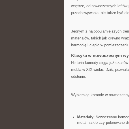
wnętrze, od nowoczesnych loftów p
przechowywania, ale ‌także‌ być el
Jednym z najpopularniejszych tren
⁣materiałów,⁢ takich jak drewno wr
harmonię ⁤i ciepło w pomieszczeniu
Klasyka w nowoczesnym wy
Historia komody sięga już⁤ czasów k
‍mebla⁢ w⁣ XIX⁣ wieku. Dziś, pozwa
odsłonie.
Wybierając komodę w nowoczesnym
Materiały:
⁤Nowoczesne ⁣komody 
metal, szkło czy polerowane d