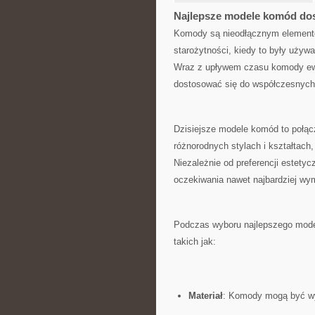
Najlepsze modele komód⁣ do
Komody⁣ są nieodłącznym elementem 
starożytności, kiedy to były używ
Wraz⁤ z upływem czasu komody ewol
dostosować się do współczesnych
Dzisiejsze⁤ modele komód ⁤to ⁢połą
różnorodnych stylach i kształtach,
Niezależnie od preferencji estetyc
oczekiwania nawet⁣ najbardziej wy
Podczas wyboru najlepszego modelu
takich jak:
Materiał
: Komody mogą być​ wy