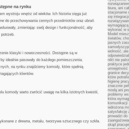
rozwiązaniem
stępne na rynku
biura, ani c
stacjonarne 
wystroju ⁣wnętrz od wieków. ⁢Ich historia​ sięga już
się integrac
ane do​ przechowywania​ cennych⁣ przedmiotów oraz ubrań.
rozwiązywani
wymagającą k
uowały, zmieniając ‍swój design i funkcjonalność,⁢ aby⁤
wykonać w s
Model miesz
 potrzeb.
światów, ch
jasnych zas
samodyscypl
wolność, al
czenie klasyki i nowoczesności.⁣ Dostępne są w
odpowiedzial
 by idealnie pasowały do każdego ‌pomieszczenia.⁤
nikt nie pat
praktyce jed
znych, ⁣na rynku znajdziemy komody, które spełnią
umiejętność 
granice dec
magających klientów.
które potraf
higienę prac
znacznie peł
modą ani pr
⁢ komody​ warto zwrócić uwagę na kilka⁤ istotnych kwestii,
problemy ws
która wymag
komunikacji 
wdrożona mo
satysfakcję
prowadzi do 
zaangażowani
konane z drewna, metalu, tworzywa ⁢sztucznego czy szkła.
skąd pracuje
sensownej, z