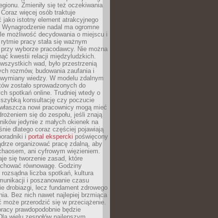
egionu. Zmieniły się też oczekiwania
Coraz więcej osób traktuje
 jako istotny element atrakcyjnego
a. Wynagrodzenie nadal ma ogromne
le możliwość decydowania o miejscu i
 rytmie pracy stała się ważnym
przy wyborze pracodawcy. Nie można
ąć kwestii relacji międzyludzkich.
wszystkich wad, było przestrzenią
ych rozmów, budowania zaufania i
j wymiany wiedzy. W modelu zdalnym
któw zostało sprowadzonych do
h spotkań online. Trudniej wtedy o
 szybką konsultację czy poczucie
Zwłaszcza nowi pracownicy mogą mieć
rożeniem się do zespołu, jeśli znają
ników jedynie z małych okienek na
śnie dlatego coraz częściej pojawiają
poradniki i
portal ekspercki
poświęcony
ądrze organizować pracę zdalną, aby
 chaosem, ani cyfrowym więzieniem.
je się tworzenie zasad, które
chować równowagę. Godziny
 rozsądna liczba spotkań, kultura
munikacji i poszanowanie czasu
ie drobiazgi, lecz fundament zdrowego
ia. Bez nich nawet najlepiej brzmiąca
 może przerodzić się w przeciążenie.
pracy prawdopodobnie będzie
Dla wielu zespołów najlepszym