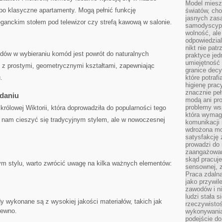
Model miesz
o klasyczne​ apartamenty. Mogą pełnić funkcję
światów, ch
jasnych zas
eganckim stołem pod telewizor czy​ strefą kawową w salonie.
samodyscypl
wolność, al
odpowiedzial
nikt nie pat
dów w wybieraniu komód ‍jest powrót⁢ do naturalnych
praktyce jed
umiejętność 
az z prostymi, geometrycznymi kształtami, zapewniając
granice dec
.
które potraf
higienę prac
znacznie peł
daniu
modą ani pr
problemy ws
rólowej Wiktorii, ⁤która doprowadziła do ‌popularności ⁣tego
która wymag
la nam cieszyć się ​tradycyjnym stylem, ale w nowoczesnej
komunikacji 
wdrożona mo
satysfakcję
prowadzi do 
zaangażowani
skąd pracuje
 stylu, warto zwrócić uwagę na⁢ kilka ważnych elementów:
sensownej, z
Praca zdaln
jako przywil
zawodów i ni
ludzi stała
⁢wykonane ⁣są z wysokiej ⁢jakości materiałów, takich ​jak
rzeczywistoś
rewno.
wykonywania
podejście do