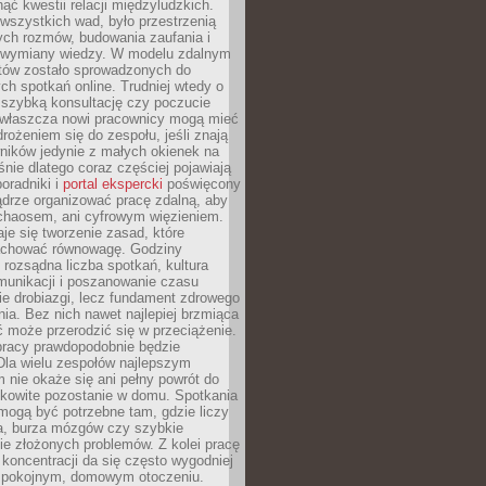
ąć kwestii relacji międzyludzkich.
wszystkich wad, było przestrzenią
ych rozmów, budowania zaufania i
j wymiany wiedzy. W modelu zdalnym
któw zostało sprowadzonych do
h spotkań online. Trudniej wtedy o
 szybką konsultację czy poczucie
Zwłaszcza nowi pracownicy mogą mieć
rożeniem się do zespołu, jeśli znają
ników jedynie z małych okienek na
śnie dlatego coraz częściej pojawiają
poradniki i
portal ekspercki
poświęcony
ądrze organizować pracę zdalną, aby
 chaosem, ani cyfrowym więzieniem.
je się tworzenie zasad, które
chować równowagę. Godziny
 rozsądna liczba spotkań, kultura
munikacji i poszanowanie czasu
ie drobiazgi, lecz fundament zdrowego
ia. Bez nich nawet najlepiej brzmiąca
 może przerodzić się w przeciążenie.
pracy prawdopodobnie będzie
Dla wielu zespołów najlepszym
 nie okaże się ani pełny powrót do
ałkowite pozostanie w domu. Spotkania
mogą być potrzebne tam, gdzie liczy
ja, burza mózgów czy szybkie
e złożonych problemów. Z kolei pracę
oncentracji da się często wygodniej
pokojnym, domowym otoczeniu.