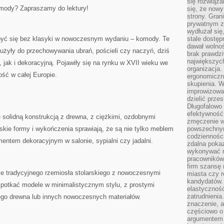
się rozwiąz
 komody? Zapraszamy do lektury!
się, że now
strony. Gra
prywatnym za
wydłużał się
ć się​ bez klasyki w nowoczesnym wydaniu – komody. ⁢Te
stale dostęp
dawał wolno
użyły do ⁢przechowywania ubrań, pościeli czy naczyń,‌ dziś
brak prawdz
największych
jak i dekoracyjną. ⁢Pojawiły się ‍na rynku ⁢w XVII wieku we​
organizacja
ość w całej Europie.
ergonomiczne
skupienia. W
improwizować
dzielić prze
Długofalowo 
efektywność,
 ‌solidną konstrukcją z drewna, z ciężkimi, ozdobnymi
zmęczenie w
rskie formy i wykończenia sprawiają,⁤ że⁣ są nie tylko meblem
powszechnym
codzienności
entem dekoracyjnym ⁤w salonie, sypialni czy ​jadalni.
zdalna poka
wykonywać r
pracowników
firm szansę 
e tradycyjnego ‍rzemiosła stolarskiego​ z nowoczesnymi
miasta czy r
kandydatów. 
potkać modele ⁤w minimalistycznym stylu, ⁢z prostymi
elastyczność
zatrudnieni
nego drewna lub innych nowoczesnych materiałów.
znaczenie, a
częściowo o
argumentem 