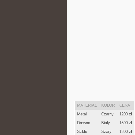
MATERIAŁ
KOLOR
CENA
Metal
Czarny
1200 zł
Drewno
Biały
1500 zł
Szkło
Szary
1800 zł