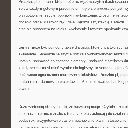
Proszkic.pl to strona, która może rozwijać w czytelnikach szacun
że za każdym gotowym przedmiotem kryje się proces: pomysł, wy
przygotowanie, szycie, poprawki i wykończenie. Zrozumienie tego
docenić pracę własnych rąk i daje większą satysfakcję z efektu.
stać się sposobem na relaks, wyciszenie i twórcze spędzanie cza
Serwis może być pomocny także dla osób, które chcą tworzyć rzec
świadomie. Samodzielne szycie pozwala wykorzystywać resztki tk
ubrania, naprawiać zniszczone elementy i nadawać materiałom dru
każdy projekt musi mieć wymiar ekologiczny, to sama umiejętnoś
możliwości ograniczania marnowania tekstyliów. Proszkic.pl, popr
materiałami i domowych projektów, może inspirować do bardziej 
tkanin.
Dużą wartością strony jest to, że łączy inspirację. Czytelnik nie 
informacji, ale może znaleźć tematy, które zachęcają do działania
poduszek, przygotowanie zasłon, poznawanie tkanin, stosowanie fl
czy nauka ściegów dekoracyjnych to konkretne obszary, które m