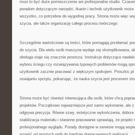
musi to być duże pomieszczenie ani profesjonalne studio. Czasem
poradom dotyczącym narzędzi, tkanin i technik użytkownik może
wszystko, co potrzebne do wygodnej pracy. Strona może więc wsp
szycia, ale także organizację całego procesu twórczego.
Szczególnie wartościowe są treści, które pomagają przełamać p
do szycia. Dla wielu osób maszyna wydaje się skomplikowana, al
obsługa staje się znacznie prostsza. Instrukcje dotyczące nawlek
wyboru ściegu czy rozwiązywania typowych problemów mogą spra
użytkownik zacznie pracować z większym spokojem. Proszkic.p
oswajaniu sprzętu, pokazując, że nauka szycia jest procesem st
Strona może być również interesująca dla osób, które chcą popra
projektów. Początkowo najważniejsze jest samo wykonanie, ale z
odgrywa precyzja. Równe szwy, estetyczne wykończenia, dobrze 
stabilizacja materiału i staranne prasowanie sprawiają, że projekt 
profesjonalnego wyglądu. Porady dostępne w serwisie mogą wspie
przejść od prostych prób do bardziej dopracowanych realizacji.