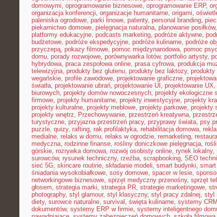
domowymi
,
oprogramowanie biznesowe
,
oprogramowanie ERP
,
or
organizacja konferencji
,
organizacje humanitarne
,
origami
,
oświet
paleniska ogrodowe
,
parki linowe
,
patenty
,
personal branding
,
piec
piekarnictwo domowe
,
pielęgnacja naturalna
,
planowanie posiłków
platformy edukacyjne
,
podcasts marketing
,
podróże aktywne
,
pod
budżetowe
,
podróże ekspedycyjne
,
podróże kulinarne
,
podróże o
przyczepą
,
pokazy filmowe
,
pomoc międzynarodowa
,
pomoc psyc
domu
,
porady rozwojowe
,
porównywarka lotów
,
portfolio artysty
,
p
hybrydowa
,
praca zespołowa online
,
prasa cyfrowa
,
produkcja mu
telewizyjna
,
produkty bez glutenu
,
produkty bez laktozy
,
produkty 
wegańskie
,
profile zawodowe
,
projektowanie graficzne
,
projektowa
światła
,
projektowanie ubrań
,
projektowanie UI
,
projektowanie UX
biurowych
,
projekty domów nowoczesnych
,
projekty ekologiczne 
firmowe
,
projekty humanitarne
,
projekty inwestycyjne
,
projekty kr
projekty kulturalne
,
projekty meblowe
,
projekty parkowe
,
projekty
projekty wnętrz
,
Przechowywanie
,
przestrzeń kreatywna
,
przestrz
turystyczne
,
przyjazna przestrzeń pracy
,
przyprawy świata
,
psy pr
puzzle
,
quizy
,
rafting
,
rak profilaktyka
,
rehabilitacja domowa
,
rekl
medialne
,
relaks w domu
,
relaks w ogrodzie
,
remarketing
,
restaur
medyczna
,
rodzinne finanse
,
rośliny doniczkowe pielęgnacja
,
rośl
górskie
,
rozrywka domowa
,
rozwój osobisty online
,
rynek lokalny
,
surowców
,
rysunek techniczny
,
rzeźba
,
scrapbooking
,
SEO techn
sieć 5G
,
skincare routine
,
składanie modeli
,
smart budynki
,
smart
śniadania wysokobiałkowe
,
sosy domowe
,
spacer w lesie
,
sponso
networkingowe biznesowe
,
sprzęt medyczny przenośny
,
sprzęt te
głosem
,
strategia marki
,
strategia PR
,
strategie marketingowe
,
str
photography
,
styl glamour
,
styl klasyczny
,
styl pracy zdalnej
,
styl
diety
,
surowce naturalne
,
survival
,
święta kulinarne
,
systemy CRM
dokumentów
,
systemy ERP w firmie
,
systemy inteligentnego dom
nawadniające
,
systemy zabezpieczeń domowych
,
szkoła filmowa 