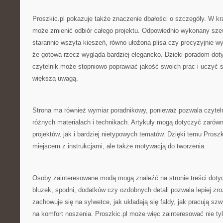
Proszkic.pl pokazuje także znaczenie dbałości o szczegóły. W kr
może zmienić odbiór całego projektu. Odpowiednio wykonany szew
starannie wszyta kieszeń, równo ułożona plisa czy precyzyjnie w
że gotowa rzecz wygląda bardziej elegancko. Dzięki poradom do
czytelnik może stopniowo poprawiać jakość swoich prac i uczyć s
większą uwagą.
Strona ma również wymiar poradnikowy, ponieważ pozwala czytel
różnych materiałach i technikach. Artykuły mogą dotyczyć zaró
projektów, jak i bardziej nietypowych tematów. Dzięki temu Proszki
miejscem z instrukcjami, ale także motywacją do tworzenia.
Osoby zainteresowane modą mogą znaleźć na stronie treści doty
bluzek, spodni, dodatków czy ozdobnych detali pozwala lepiej zro
zachowuje się na sylwetce, jak układają się fałdy, jak pracują sz
na komfort noszenia. Proszkic.pl może więc zainteresować nie ty