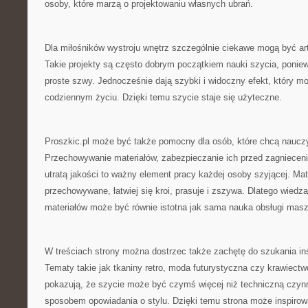
osoby, które marzą o projektowaniu własnych ubrań.
Dla miłośników wystroju wnętrz szczególnie ciekawe mogą być a
Takie projekty są często dobrym początkiem nauki szycia, ponie
proste szwy. Jednocześnie dają szybki i widoczny efekt, który 
codziennym życiu. Dzięki temu szycie staje się użyteczne.
Proszkic.pl może być także pomocny dla osób, które chcą nauczyć
Przechowywanie materiałów, zabezpieczanie ich przed zagnieceni
utratą jakości to ważny element pracy każdej osoby szyjącej. Mate
przechowywane, łatwiej się kroi, prasuje i zszywa. Dlatego wiedza
materiałów może być równie istotna jak sama nauka obsługi mas
W treściach strony można dostrzec także zachętę do szukania ins
Tematy takie jak tkaniny retro, moda futurystyczna czy krawiect
pokazują, że szycie może być czymś więcej niż techniczną czyn
sposobem opowiadania o stylu. Dzięki temu strona może inspirow