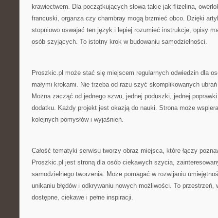
krawiectwem. Dla początkujących słowa takie jak flizelina, owerlo
francuski, organza czy chambray mogą brzmieć obco. Dzięki ar
stopniowo oswajać ten język i lepiej rozumieć instrukcje, opisy m
osób szyjących. To istotny krok w budowaniu samodzielności.
Proszkic.pl może stać się miejscem regularnych odwiedzin dla osó
małymi krokami. Nie trzeba od razu szyć skomplikowanych ubrań 
Można zacząć od jednego szwu, jednej poduszki, jednej poprawki
dodatku. Każdy projekt jest okazją do nauki. Strona może wspiera
kolejnych pomysłów i wyjaśnień.
Całość tematyki serwisu tworzy obraz miejsca, które łączy pozna
Proszkic.pl jest stroną dla osób ciekawych szycia, zainteresowan
samodzielnego tworzenia. Może pomagać w rozwijaniu umiejętnośc
unikaniu błędów i odkrywaniu nowych możliwości. To przestrzeń, w
dostępne, ciekawe i pełne inspiracji.