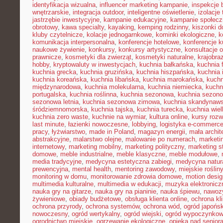
identyfikacja wizualna
,
influencer marketing kampanie
,
inspekcje
wnętrzarskie
,
integracja outdoor
,
inteligentne oświetlenie
,
izolacje
jastrzębie inwestycyjne
,
kampanie edukacyjne
,
kampanie społecz
obrotowy
,
kawa specialty
,
kayaking
,
kemping rodzinny
,
kiszonki 
kluby czytelnicze
,
kolacje jednogarnkowe
,
kominki ekologiczne
,
k
komunikacja interpersonalna
,
konferencje hotelowe
,
konferencje k
naukowe żywienie
,
konkursy
,
konkursy artystyczne
,
konsultacje 
prawnicze
,
kosmetyki dla zwierząt
,
kosmetyki naturalne
,
krajobra
hobby
,
kryptowaluty w inwestycjach
,
kuchnia bałkańska
,
kuchnia 
kuchnia grecka
,
kuchnia gruzińska
,
kuchnia hiszpańska
,
kuchnia 
kuchnia koreańska
,
kuchnia libańska
,
kuchnia marokańska
,
kuch
międzynarodowa
,
kuchnia molekularna
,
kuchnia niemiecka
,
kuchni
portugalska
,
kuchnia roślinna
,
kuchnia sezonowa
,
kuchnia sezono
sezonowa letnia
,
kuchnia sezonowa zimowa
,
kuchnia skandynaw
śródziemnomorska
,
kuchnia tajska
,
kuchnia turecka
,
kuchnia wie
kuchnia zero waste
,
kuchnie na wymiar
,
kultura online
,
kursy rozw
last minute
,
łazienki nowoczesne
,
lobbying
,
logistyka e-commerc
pracy
,
łyżwiarstwo
,
made in Poland
,
magazyn energii
,
mała archit
abstrakcyjne
,
malarstwo olejne
,
malowanie po numerach
,
marketi
internetowy
,
marketing mobilny
,
marketing polityczny
,
marketing s
domowe
,
meble industrialne
,
meble klasyczne
,
meble modułowe
,
media tradycyjne
,
medycyna estetyczna zabiegi
,
medycyna natur
prewencyjna
,
mental health
,
mentoring zawodowy
,
miejskie rośliny
monitoring w domu
,
monitorowanie zdrowia domowe
,
motion desig
multimedia kulturalne
,
multimedia w edukacji
,
muzyka elektronicz
nauka gry na gitarze
,
nauka gry na pianinie
,
nauka śpiewu
,
nawozy
żywieniowe
,
obiady budżetowe
,
obsługa klienta online
,
ochrona kl
ochrona przyrody
,
ochrona systemów
,
ochrona wód
,
ogród japońsk
nowoczesny
,
ogród wertykalny
,
ogród wiejski
,
ogród wypoczynko
ogrodnictwo miejskie
,
ogrzewanie ekologiczne
,
opieka nad senior