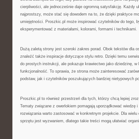
cierpliwości, ale jednocześnie daje ogromną satysfakcję. Każdy 
najprostszy, może stać się dowodem na to, że dzięki praktyce 
umiejętności. Proszkic.pl może inspirować czytelników do tego, by
eksperymentować z materiałami, kolorami, formami i technikami.
Dużą zaletą strony jest szeroki zakres porad. Obok tekstów dla
znaleźć także inspiracje dotyczące stylu retro. Dzięki temu serwi
do prostych instrukcji, ale pokazuje krawiectwo jako dziedzinę, w
funkcjonalność. To sprawia, że strona może zainteresować zarów
podstaw, jak i czytelników poszukujących bardziej nietypowych 
Proszkic.pl to również przestrzeń dla tych, którzy chcą lepiej zr
Tematy związane z owerlokiem pomagają uporządkować wiedzę i
rozwiązania warto zastosować w konkretnym projekcie. Dla wielu
sprzętu jest wyzwaniem, dlatego takie treści mogą ułatwiać organ