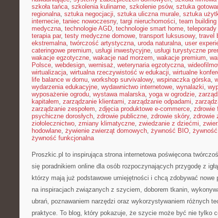
szkoła tańca
,
szkolenia kulinarne
,
szkolenie psów
,
sztuka gotowa
regionalna
,
sztuka negocjacji
,
sztuka uliczna murale
,
sztuka uży
internecie
,
taniec nowoczesny
,
targi nieruchomości
,
team building
medyczna
,
technologie AGD
,
technologie smart home
,
teleporady
terapia par
,
testy medyczne domowe
,
transport luksusowy
,
travel 
ekstremalna
,
twórczość artystyczna
,
uroda naturalna
,
user experi
cateringowe premium
,
usługi inwestycyjne
,
usługi turystyczne pr
wakacje egzotyczne
,
wakacje nad morzem
,
wakacje premium
,
wa
Polsce
,
webdesign
,
wernisaż
,
weterynaria egzotyczna
,
wideofilm
wirtualizacja
,
wirtualna rzeczywistość w edukacji
,
wirtualne konfer
life balance w domu
,
workshop survivalowy
,
wspinaczka górska
,
w
wydarzenia edukacyjne
,
wydawnictwo internetowe
,
wynalazki
,
wyp
wyposażenie ogrodu
,
wystawa malarska
,
yoga w ogrodzie
,
zarząd
kapitałem
,
zarządzanie klientami
,
zarządzanie odpadami
,
zarządz
zarządzanie zespołem
,
zdjęcia produktowe e-commerce
,
zdrowie 
psychiczne dorosłych
,
zdrowie publiczne
,
zdrowie skóry
,
zdrowie 
ziołolecznictwo
,
zmiany klimatyczne
,
zwiedzanie z dziećmi
,
zwie
hodowlane
,
żywienie zwierząt domowych
,
żywność BIO
,
żywność 
żywność funkcjonalna
Proszkic.pl to inspirująca strona internetowa poświęcona twórczoś
się poradnikiem online dla osób rozpoczynających przygodę z igłą i
którzy mają już podstawowe umiejętności i chcą zdobywać nowe 
na inspiracjach związanych z szyciem, doborem tkanin, wykonyw
ubrań, poznawaniem narzędzi oraz wykorzystywaniem różnych tec
praktyce. To blog, który pokazuje, że szycie może być nie tylko