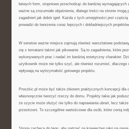
łatwych form, stopniowo przechodząc do bardziej wymagających 
ważne są zrozumiałe objaśnienia, dlatego treści na stronie mogą
zagadnień jak dobór igieł. Każda z tych umiejętności jest części
prowadzi do tworzenia coraz lepszych i dokładniejszych projektów
W serwisie ważne miejsce zajmują również warsztatowe podstawy
się z tematami takimi jak pikowanie. Są to zagadnienia, które po
wykonywanych prac i nadać im bardziej estetyczny charakter. Dzi
użytkownik może nie tylko szyć, ale również rozumieć, dlaczego 
wpływają na wytrzymałość gotowego projektu.
Proszkic.pl może być także zbiorem praktycznych koncepcji dla o
własnoręcznie tworzyć rzeczy do domu. Projekty takie jak poduszki
że szycie może służyć nie tylko do naprawiania ubrań, lecz także
przestrzeni. To szczególnie wartościowe dla osób, które cenią in
Strona zachęca do tego, aby patrzeć na krawiectwo jako na pasj