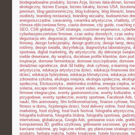
biodegradowalne produkty
,
biznes Azja
,
biznes data-driven
,
bizne
ekologiczny
,
biznes Europa
,
biznes lokalny
,
biznes USA
,
bizuter
premium
,
blog gastronomiczny
,
blog kulinarny
,
blog literacki
,
bran
osobisty
,
branding restauracji
,
branding wizualny
,
budownictwo dr
energooszczędne
,
caravaning
,
ceramika artystyczna
,
chatboty
,
ch
chmura obliczeniowa firmy
,
ciasta domowe
,
city guide
,
coaching z
SEO
,
CSR globalny
,
CSR strategie
,
customer experience
,
cyberb
cyberbezpieczeństwo firmowe
,
czas wolny dorosłych
,
czas wolny 
degustacja win
,
degustacje
,
dermatologia
,
desery bez cukru
,
desi
firmowy
,
design funkcjonalny
,
design graficzny
,
design lamp
,
desi
roślinny
,
design światła
,
dezynfekcja
,
diagnostyka laboratoryjna
,
d
sportowa
,
digital marketing
,
diy artystyczne
,
diy dekoracje świąte
meble drewniane
,
diy wnętrza
,
docelowe profile klientów
,
dom pod 
inspiracje
,
domowe fermentacje
,
domowe oszczędzanie
,
domowe 
doradztwo ogrodnicze
,
druk 3d hobby
,
druk cyfrowy
,
e-learning m
artystyczna
,
edukacja artystyczna dzieci
,
edukacja finansowa dor
dzieci
,
edukacja hybrydowa
,
edukacja klimatyczna
,
edukacja zdro
zdrowotna szkolna
,
ekologia miejska
,
ekologia społeczna
,
ekolog
społeczna
,
Ekoturystyka.
,
elektronika mobilna
,
energia cieplna
,
en
solarna
,
escape room domowy
,
event video
,
eventy biznesowe
,
e
firmowe integracyjne
,
eventy gastronomiczne
,
eventy kulturalne
,
e
przygodowe
,
eventy społeczne
,
eventy sportowe
,
Facebook Ads
,
nauki
,
film animowany
,
film krótkometrażowy
,
finanse cyfrowe
,
fi
fitness w domu
,
fizjoterapia dzieci
,
food delivery online
,
food desi
marketing
,
food styling
,
food truck festival
,
fotografia artystyczna
fotografia kulinarna
,
fotografia ślubna
,
fotografia sportowa
,
gadżet
internetowa
,
globalizacja
,
Google Ads
,
gotowanie sous vide
,
grafi
komputerowa 3D
,
grafika użytkowa
,
grillowanie sezonowe
,
gry ed
karciane rodzinne
,
gry logiczne online
,
gry planszowe strategiczn
produkty
,
herbata matcha
,
hobby kreatywne
,
hotele biznesowe
,
ho