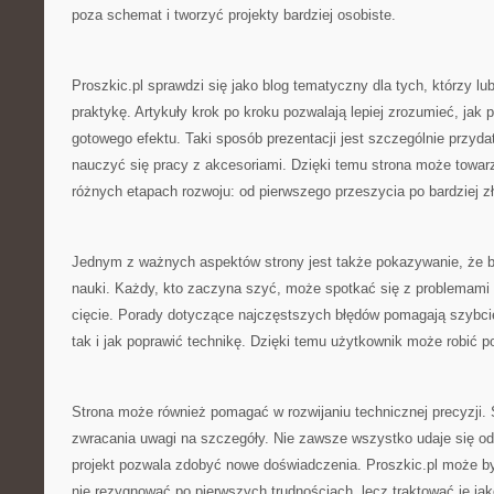
poza schemat i tworzyć projekty bardziej osobiste.
Proszkic.pl sprawdzi się jako blog tematyczny dla tych, którzy lu
praktykę. Artykuły krok po kroku pozwalają lepiej zrozumieć, jak
gotowego efektu. Taki sposób prezentacji jest szczególnie przyd
nauczyć się pracy z akcesoriami. Dzięki temu strona może towar
różnych etapach rozwoju: od pierwszego przeszycia po bardziej zł
Jednym z ważnych aspektów strony jest także pokazywanie, że b
nauki. Każdy, kto zaczyna szyć, może spotkać się z problemami 
cięcie. Porady dotyczące najczęstszych błędów pomagają szybcie
tak i jak poprawić technikę. Dzięki temu użytkownik może robić p
Strona może również pomagać w rozwijaniu technicznej precyzji. 
zwracania uwagi na szczegóły. Nie zawsze wszystko udaje się od 
projekt pozwala zdobyć nowe doświadczenia. Proszkic.pl może b
nie rezygnować po pierwszych trudnościach, lecz traktować je ja