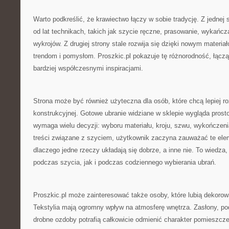
Warto podkreślić, że krawiectwo łączy w sobie tradycję. Z jednej 
od lat technikach, takich jak szycie ręczne, prasowanie, wykańc
wykrojów. Z drugiej strony stale rozwija się dzięki nowym mater
trendom i pomysłom. Proszkic.pl pokazuje tę różnorodność, łąc
bardziej współczesnymi inspiracjami.
Strona może być również użyteczna dla osób, które chcą lepiej 
konstrukcyjnej. Gotowe ubranie widziane w sklepie wygląda prost
wymaga wielu decyzji: wyboru materiału, kroju, szwu, wykończenia,
treści związane z szyciem, użytkownik zaczyna zauważać te eleme
dlaczego jedne rzeczy układają się dobrze, a inne nie. To wiedza,
podczas szycia, jak i podczas codziennego wybierania ubrań.
Proszkic.pl może zainteresować także osoby, które lubią dekoro
Tekstylia mają ogromny wpływ na atmosferę wnętrza. Zasłony, pod
drobne ozdoby potrafią całkowicie odmienić charakter pomieszcz