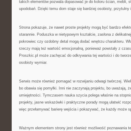
takich elementów pozwala dopasować je do koloru ścian, mebli, s
upodobań. Dzięki temu dom staje się bardziej osobisty, przytulny i
Strona pokazuje, że nawet proste projekty mogą być bardzo efekt
starannie. Poduszka w nietypowym kształcie, zasłona z delikatnej
pokrowiec czy ozdobny detal mogą dodać wnętrzu charakteru. W
rzeczy mają też wartość emocjonalną, ponieważ powstały z czasu
Proszkic.pl może zachęcać do odkrywania tej wartości i do tworze
osobisty wymiar.
Serwis może również pomagać w rozwijaniu odwagi twórczej. Wiele
bo obawia się pomyłki. Inni nie zaczynają projektu, bo uważają, 
umiejętności. Tymczasem nauka szycia polega właśnie na stopni
projekty, jasne wskazówki i praktyczne porady mogą ułatwić rozp
więc przełamywać barierę wejścia i pokazywać, że każdy może s
Ważnym elementem strony jest również możliwość poznawania te