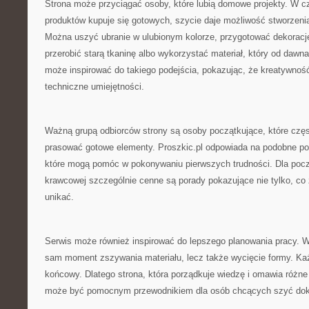
Strona może przyciągać osoby, które lubią domowe projekty. W c
produktów kupuje się gotowych, szycie daje możliwość stworzeni
Można uszyć ubranie w ulubionym kolorze, przygotować dekoracj
przerobić starą tkaninę albo wykorzystać materiał, który od dawna
może inspirować do takiego podejścia, pokazując, że kreatywnoś
techniczne umiejętności.
Ważną grupą odbiorców strony są osoby początkujące, które częst
prasować gotowe elementy. Proszkic.pl odpowiada na podobne potr
które mogą pomóc w pokonywaniu pierwszych trudności. Dla pocz
krawcowej szczególnie cenne są porady pokazujące nie tylko, co 
unikać.
Serwis może również inspirować do lepszego planowania pracy. W s
sam moment zszywania materiału, lecz także wycięcie formy. Ka
końcowy. Dlatego strona, która porządkuje wiedzę i omawia różne
może być pomocnym przewodnikiem dla osób chcących szyć dokła