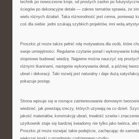
technik po nowoczesne kroje, od prostych zasłon po futurystyczn
ściegów po dekoracyjne detale — zakres tematów sprawia, że st
wielu różnych działań. Taka różnorodność jest cenna, ponieważ 
coś dla siebie: jedni szukają szybkich projektów, inni wolą artyst
Proszkic.pl może także pełnić rolę motywatora dla osób, które c
swoje umiejętności. Regularne czytanie porad i wykonywanie kole
stopniowo budować wiedzę. Najpierw można nauczyć się prostyc
różnymi tkaninami, następnie wykonywania detali, a później twor
ubrań i dekoracji. Taki rozwój jest naturalny i daje dużą satysfak
pokazuje postęp.
Strona wpisuje się w rosnące zainteresowanie domowym tworzeni
wiedzieć, jak powstają rzeczy, których używają na co dzień. Szyc
jakość materiałów, konstrukcję ubrań, trwałość szwów i znaczenie
użytkownik staje się bardziej świadomy nie tylko jako twórca, ale
Proszkic.pl może rozwijać takie podejście, zachęcając do samodzi
większej troski o przedmioty codziennego użytku.