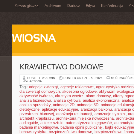
Archiwum
Dariusz
Edyta
Konfederacja
Strona główna
Spi
WIOSNA
KRAWIECTWO DOMOWE
POSTED BY ADMIN
POSTED ON CZE - 5 - 2026
MOŻLIWOŚĆ K
WYŁĄCZONA
Tagi:
adopcje zwierząt
,
agencje reklamowe
,
agroturystyka rodzinn
dla zwierząt domowych
,
akcesoria ogrodowe
,
aktywizm ekologicz
aktywność twórcza
,
akustyka wnętrz
,
alarm domowy
,
altany ogro
analiza biznesowa
,
analiza cyfrowa
,
analiza ekonomiczna
,
analiz
analiza sprzedaży
,
animacje 2D
,
animacje 3D
,
animacje edukacyj
dietetyczne
,
aplikacje edukacyjne
,
aranżacja balkonu
,
aranżacja o
przestrzeni biurowej
,
aranżacja restauracji
,
aranżacje sypialni
,
ara
architekt krajobrazu
,
architektura miejska nowoczesna
,
architekt
audioguide
,
aukcje sztuki
,
automatyczna księgowość
,
automatyk
badania marketingowe
,
badania opinii publicznej
,
bajki edukacyjne
behawiorystyka
,
bezpieczeństwo domowe
,
bezpieczeństwo finans