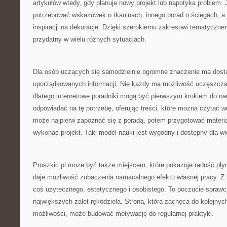
artykułów wtedy, gdy planuje nowy projekt lub napotyka problem.
potrzebować wskazówek o tkaninach, innego porad o ściegach, a j
inspiracji na dekoracje. Dzięki szerokiemu zakresowi tematyczn
przydatny w wielu różnych sytuacjach.
Dla osób uczących się samodzielnie ogromne znaczenie ma dostę
uporządkowanych informacji. Nie każdy ma możliwość uczęszczan
dlatego internetowe poradniki mogą być pierwszym krokiem do na
odpowiadać na tę potrzebę, oferując treści, które można czytać 
może najpierw zapoznać się z poradą, potem przygotować materia
wykonać projekt. Taki model nauki jest wygodny i dostępny dla wi
Proszkic.pl może być także miejscem, które pokazuje radość pły
daje możliwość zobaczenia namacalnego efektu własnej pracy. Z 
coś użytecznego, estetycznego i osobistego. To poczucie sprawcz
największych zalet rękodzieła. Strona, która zachęca do kolejnyc
możliwości, może budować motywację do regularnej praktyki.