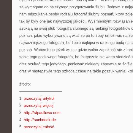
są wymagane do należytego przygotowania ślubu. Jednym z najg
nam odszukanie osoby rodzaju fotograf ślubny poznań, który zdj
tak by były one jak najwyższej jakości. Wyśmienitym rozwiązani
szukają na swój ślub fotografa ślubnego są rankingi fotografików o
poznań, jakie wykonywane są właśnie po to żeby umożliwić narz
najważniejszego fotografa, bo Tobie najlepsi w rankingu będą na 
poznań. Wobec tego jeżeli wiecie gdzie wolno zapoznać się z ran
sobie tego godziwego fotografa, bo faktycznie nie warto siedzieć 
oraz szukać tego jedynego, ponieważ niekiedy zapewnia to ściśl
oraz w następstwie tego szkoda czasu na takie poszukiwania, któ
źródło:
———————————
1.
przeczytaj artykuł
2.
przeczytaj więcej
3.
http://stpaullcwc.com
4.
http://suchdeck.de
5.
przeczytaj całość