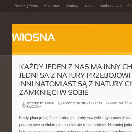
Archiwum
Dariusz
Edyta
Konfederacja
Strona główna
Spi
WIOSNA
KAŻDY JEDEN Z NAS MA INNY C
JEDNI SĄ Z NATURY PRZEBOJOWI 
INNI NATOMIAST SĄ Z NATURY CIS
ZAMKNIĘCI W SOBIE
POSTED BY ADMIN
POSTED ON SIE - 17 - 2025
MOŻLIWOŚĆ 
WYŁĄCZONA
Kiedy planuje się ślub istotne jest żeby wszystko było prawidłow
para na swoim ślubie nie musiała się o nic martwić. Niemniej jedn
było przyzwoicie się zastanowić nad wyborem rozmaitych korpora