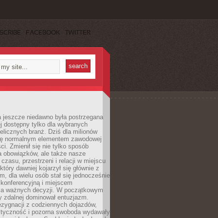
SCRIBE
FACEBOOK
TWITTER
a jeszcze niedawno była postrzegana
ej dostępny tylko dla wybranych
elicznych branż. Dziś dla milionów
 się normalnym elementem zawodowej
ci. Zmienił się nie tylko sposób
 obowiązków, ale także nasze
 czasu, przestrzeni i relacji w miejscu
który dawniej kojarzył się głównie z
, dla wielu osób stał się jednocześnie
 konferencyjną i miejscem
a ważnych decyzji. W początkowym
y zdalnej dominował entuzjazm.
ezygnacji z codziennych dojazdów,
styczność i pozorna swoboda wydawały