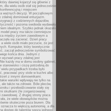
który dawniej kojarzył się głównie z
, dla wielu osób stał się jednocześnie
 konferencyjną i miejscem
a ważnych decyzji. W początkowym
y zdalnej dominował entuzjazm.
ezygnacji z codziennych dojazdów,
styczność i pozorna swoboda wydawały
aniem idealnym. Szybko jednak okazało
y model pracy ma także ciemniejsze
nica między życiem zawodowym a
częła się zacierać. Dzień pracy
, a wiele osób miało poczucie, że jest
nych. Komputer, który teoretycznie
ść, zaczął jednocześnie symbolizować
iwego końca dnia. Jednym z
 wyzwań pracy zdalnej jest
. Nie każdy ma w domu osobny gabinet,
 stanowisko i ciszę potrzebną do
 wielu przypadkach trzeba było
, pracować przy stole w kuchni albo
strzeń z innymi domownikami.
takie warunki wpływają nie tylko na
 ale także na zdrowie. Bóle pleców,
zroku i przebodźcowanie stały się
i skutkami źle zorganizowanej
 zawodowej. Z drugiej strony praca
zała, że wiele obowiązków można
ównie skutecznie poza biurem. Dla
 oznacza to większą autonomię, a dla
na dostęp do talentów spoza jednego