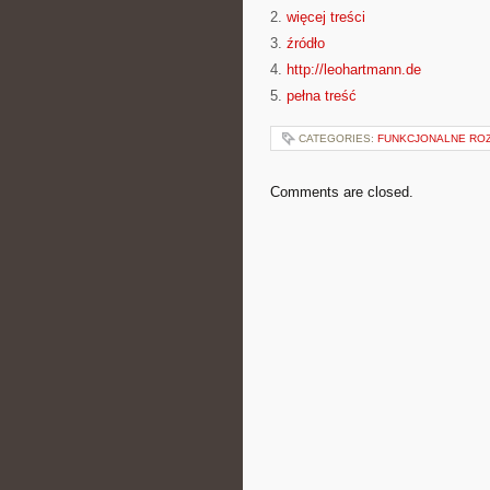
2.
więcej treści
3.
źródło
4.
http://leohartmann.de
5.
pełna treść
CATEGORIES:
FUNKCJONALNE ROZ
Comments are closed.