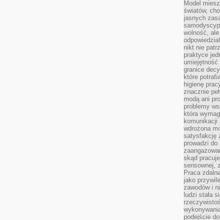
Model miesz
światów, ch
jasnych zas
samodyscypl
wolność, al
odpowiedzial
nikt nie pat
praktyce jed
umiejętność 
granice dec
które potraf
higienę prac
znacznie peł
modą ani pr
problemy ws
która wymag
komunikacji 
wdrożona mo
satysfakcję
prowadzi do 
zaangażowani
skąd pracuje
sensownej, z
Praca zdaln
jako przywil
zawodów i ni
ludzi stała
rzeczywistoś
wykonywania
podejście do