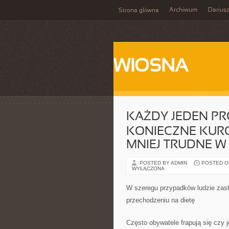
Archiwum
Darius
Strona główna
WIOSNA
KAŻDY JEDEN PR
KONIECZNE KUR
MNIEJ TRUDNE W
POSTED BY ADMIN
POSTED ON 
WYŁĄCZONA
W szeregu przypadków ludzie zasta
przechodzeniu na dietę
Często obywatele frapują się czy 