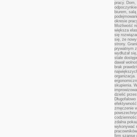
pracy. Dom, 
odpoczynkiem
biurem, salą
podejmowani
okresie prac
Możliwość r
większa ela
się rozwiąz
się, że now
strony. Gra
prywatnym za
wydłużał się
stale dostęp
dawał wolno
brak prawdz
największych
organizacja
ergonomiczne
skupienia. W
improwizować
dzielić prze
Długofalowo 
efektywność,
zmęczenie w
powszechnym
codzienności
zdalna poka
wykonywać r
pracowników
firm szansę 