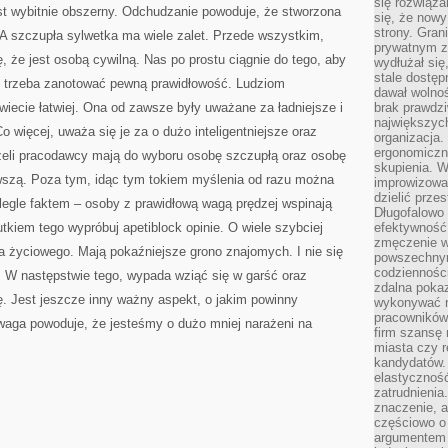
się rozwiąz
TRUDNE
est wybitnie obszerny. Odchudzanie powoduje, że stworzona
W
się, że now
LECZENIU
strony. Gra
 A szczupła sylwetka ma wiele zalet. Przede wszystkim,
prywatnym za
, że jest osobą cywilną. Nas po prostu ciągnie do tego, aby
wydłużał się
stale dostęp
aj trzeba zanotować pewną prawidłowość. Ludziom
dawał wolno
wiecie łatwiej. Ona od zawsze były uważane za ładniejsze i
brak prawdz
największych
o więcej, uważa się je za o dużo inteligentniejsze oraz
organizacja
ergonomiczne
żeli pracodawcy mają do wyboru osobę szczupłą oraz osobę
skupienia. W
rwszą. Poza tym, idąc tym tokiem myślenia od razu można
improwizować
dzielić prze
olegle faktem – osoby z prawidłową wagą prędzej wspinają
Długofalowo 
kutkiem tego wypróbuj apetiblock opinie. O wiele szybciej
efektywność,
zmęczenie w
ra życiowego. Mają pokaźniejsze grono znajomych. I nie się
powszechnym
codzienności
t. W następstwie tego, wypada wziąć się w garść oraz
zdalna poka
. Jest jeszcze inny ważny aspekt, o jakim powinny
wykonywać r
pracowników
waga powoduje, że jesteśmy o dużo mniej narażeni na
firm szansę 
miasta czy r
kandydatów. 
elastyczność
zatrudnieni
znaczenie, a
częściowo o
argumentem 