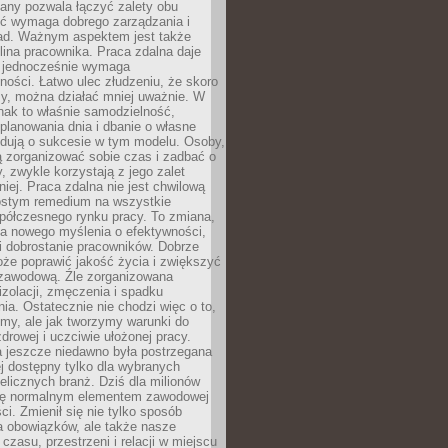
any pozwala łączyć zalety obu
oć wymaga dobrego zarządzania i
ad. Ważnym aspektem jest także
ina pracownika. Praca zdalna daje
e jednocześnie wymaga
ności. Łatwo ulec złudzeniu, że skoro
rzy, można działać mniej uważnie. W
nak to właśnie samodzielność,
planowania dnia i dbanie o własne
ydują o sukcesie w tym modelu. Osoby,
ią zorganizować sobie czas i zadbać o
y, zwykle korzystają z jego zalet
niej. Praca zdalna nie jest chwilową
ostym remedium na wszystkie
półczesnego rynku pracy. To zmiana,
a nowego myślenia o efektywności,
i dobrostanie pracowników. Dobrze
że poprawić jakość życia i zwiększyć
 zawodową. Źle zorganizowana
izolacji, zmęczenia i spadku
a. Ostatecznie nie chodzi więc o to,
my, ale jak tworzymy warunki do
drowej i uczciwie ułożonej pracy.
a jeszcze niedawno była postrzegana
ej dostępny tylko dla wybranych
elicznych branż. Dziś dla milionów
 się normalnym elementem zawodowej
ci. Zmienił się nie tylko sposób
 obowiązków, ale także nasze
 czasu, przestrzeni i relacji w miejscu