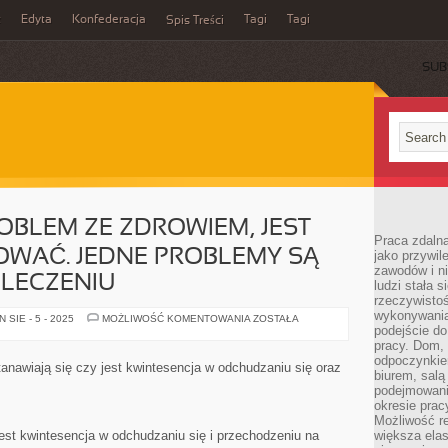
z
Edyta
Konfederacja
Tagi
Tagi
Spis Treści
SUB
OBLEM ZE ZDROWIEM, JEST
Praca zdaln
OWAĆ. JEDNE PROBLEMY SĄ
jako przywil
zawodów i ni
 LECZENIU
ludzi stała
rzeczywistoś
wykonywania
KAŻDY
SIE - 5 - 2025
MOŻLIWOŚĆ KOMENTOWANIA
ZOSTAŁA
JEDEN
podejście do
PROBLEM
pracy. Dom, 
ZE
odpoczynkiem
ZDROWIEM,
nawiają się czy jest kwintesencja w odchudzaniu się oraz
JEST
biurem, salą
KONIECZNE
podejmowani
KUROWAĆ.
okresie prac
JEDNE
PROBLEMY
Możliwość r
SĄ
jest kwintesencja w odchudzaniu się i przechodzeniu na
większa ela
MNIEJ