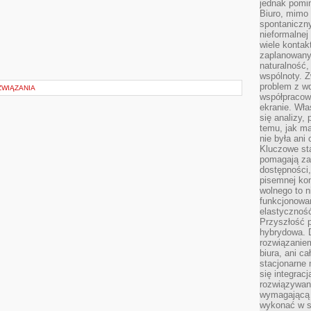
jednak pomin
Biuro, mimo 
spontaniczn
nieformalne
wiele konta
zaplanowanyc
naturalność,
wspólnoty. 
problem z wd
WIĄZANIA
współpracow
ekranie. Wła
się analizy, 
temu, jak m
nie była ani
Kluczowe sta
pomagają za
dostępności,
pisemnej ko
wolnego to n
funkcjonowan
elastyczność
Przyszłość 
hybrydowa. 
rozwiązaniem
biura, ani c
stacjonarne 
się integrac
rozwiązywani
wymagającą k
wykonać w s