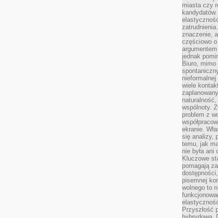
miasta czy r
kandydatów. 
elastyczność
zatrudnieni
znaczenie, a
częściowo o
argumentem 
jednak pomin
Biuro, mimo 
spontaniczn
nieformalne
wiele konta
zaplanowanyc
naturalność,
wspólnoty. 
problem z wd
współpracow
ekranie. Wła
się analizy, 
temu, jak m
nie była ani
Kluczowe sta
pomagają za
dostępności,
pisemnej ko
wolnego to n
funkcjonowan
elastyczność
Przyszłość 
hybrydowa. 