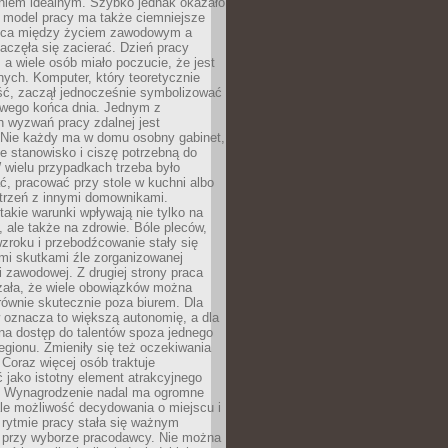
aniem idealnym. Szybko jednak okazało
y model pracy ma także ciemniejsze
nica między życiem zawodowym a
częła się zacierać. Dzień pracy
, a wiele osób miało poczucie, że jest
nych. Komputer, który teoretycznie
ść, zaczął jednocześnie symbolizować
iwego końca dnia. Jednym z
 wyzwań pracy zdalnej jest
. Nie każdy ma w domu osobny gabinet,
 stanowisko i ciszę potrzebną do
 wielu przypadkach trzeba było
, pracować przy stole w kuchni albo
strzeń z innymi domownikami.
takie warunki wpływają nie tylko na
 ale także na zdrowie. Bóle pleców,
zroku i przebodźcowanie stały się
i skutkami źle zorganizowanej
 zawodowej. Z drugiej strony praca
zała, że wiele obowiązków można
ównie skutecznie poza biurem. Dla
 oznacza to większą autonomię, a dla
na dostęp do talentów spoza jednego
egionu. Zmieniły się też oczekiwania
Coraz więcej osób traktuje
 jako istotny element atrakcyjnego
a. Wynagrodzenie nadal ma ogromne
le możliwość decydowania o miejscu i
 rytmie pracy stała się ważnym
przy wyborze pracodawcy. Nie można