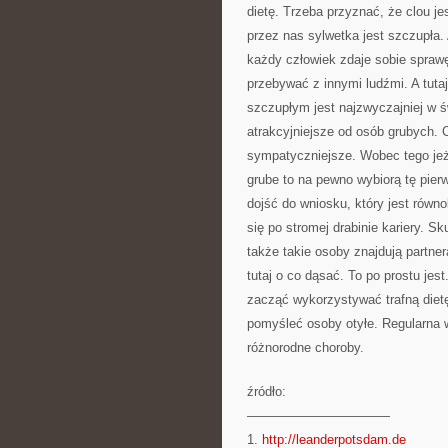
dietę. Trzeba przyznać, że clou j
przez nas sylwetka jest szczupła.
każdy człowiek zdaje sobie sprawę
przebywać z innymi ludźmi. A tut
szczupłym jest najzwyczajniej w ś
atrakcyjniejsze od osób grubych. C
sympatyczniejsze. Wobec tego je
grube to na pewno wybiorą tę pie
dojść do wniosku, który jest równ
się po stromej drabinie kariery. S
także takie osoby znajdują partne
tutaj o co dąsać. To po prostu jes
zacząć wykorzystywać trafną dietę
pomyśleć osoby otyłe. Regularna 
różnorodne choroby.
źródło:
———————————
1.
http://leanderpotsdam.de