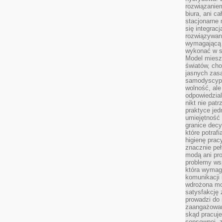
rozwiązaniem
biura, ani c
stacjonarne 
się integrac
rozwiązywani
wymagającą k
wykonać w s
Model miesz
światów, ch
jasnych zas
samodyscypl
wolność, al
odpowiedzial
nikt nie pat
praktyce jed
umiejętność 
granice dec
które potraf
higienę prac
znacznie peł
modą ani pr
problemy ws
która wymag
komunikacji 
wdrożona mo
satysfakcję
prowadzi do 
zaangażowani
skąd pracuje
sensownej, z