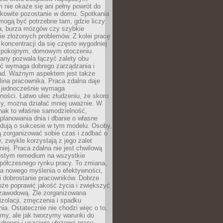
 nie okaże się ani pełny powrót do
ałkowite pozostanie w domu. Spotkania
mogą być potrzebne tam, gdzie liczy
ja, burza mózgów czy szybkie
e złożonych problemów. Z kolei pracę
oncentracji da się często wygodniej
pokojnym, domowym otoczeniu.
any pozwala łączyć zalety obu
oć wymaga dobrego zarządzania i
ad. Ważnym aspektem jest także
ina pracownika. Praca zdalna daje
e jednocześnie wymaga
ności. Łatwo ulec złudzeniu, że skoro
rzy, można działać mniej uważnie. W
nak to właśnie samodzielność,
planowania dnia i dbanie o własne
ydują o sukcesie w tym modelu. Osoby,
ią zorganizować sobie czas i zadbać o
y, zwykle korzystają z jego zalet
niej. Praca zdalna nie jest chwilową
ostym remedium na wszystkie
półczesnego rynku pracy. To zmiana,
a nowego myślenia o efektywności,
i dobrostanie pracowników. Dobrze
że poprawić jakość życia i zwiększyć
 zawodową. Źle zorganizowana
izolacji, zmęczenia i spadku
a. Ostatecznie nie chodzi więc o to,
my, ale jak tworzymy warunki do
drowej i uczciwie ułożonej pracy.