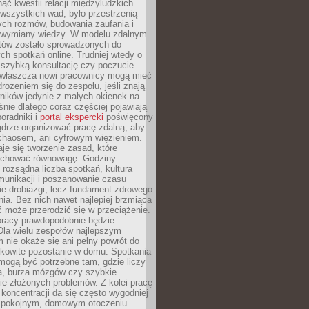
ąć kwestii relacji międzyludzkich.
wszystkich wad, było przestrzenią
ych rozmów, budowania zaufania i
j wymiany wiedzy. W modelu zdalnym
któw zostało sprowadzonych do
h spotkań online. Trudniej wtedy o
 szybką konsultację czy poczucie
Zwłaszcza nowi pracownicy mogą mieć
rożeniem się do zespołu, jeśli znają
ników jedynie z małych okienek na
śnie dlatego coraz częściej pojawiają
poradniki i
portal ekspercki
poświęcony
ądrze organizować pracę zdalną, aby
 chaosem, ani cyfrowym więzieniem.
je się tworzenie zasad, które
chować równowagę. Godziny
 rozsądna liczba spotkań, kultura
munikacji i poszanowanie czasu
ie drobiazgi, lecz fundament zdrowego
ia. Bez nich nawet najlepiej brzmiąca
 może przerodzić się w przeciążenie.
pracy prawdopodobnie będzie
Dla wielu zespołów najlepszym
 nie okaże się ani pełny powrót do
ałkowite pozostanie w domu. Spotkania
mogą być potrzebne tam, gdzie liczy
ja, burza mózgów czy szybkie
e złożonych problemów. Z kolei pracę
oncentracji da się często wygodniej
pokojnym, domowym otoczeniu.