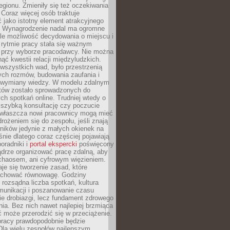
egionu. Zmieniły się też oczekiwania
Coraz więcej osób traktuje
 jako istotny element atrakcyjnego
a. Wynagrodzenie nadal ma ogromne
le możliwość decydowania o miejscu i
 rytmie pracy stała się ważnym
przy wyborze pracodawcy. Nie można
ąć kwestii relacji międzyludzkich.
wszystkich wad, było przestrzenią
ych rozmów, budowania zaufania i
j wymiany wiedzy. W modelu zdalnym
któw zostało sprowadzonych do
h spotkań online. Trudniej wtedy o
 szybką konsultację czy poczucie
Zwłaszcza nowi pracownicy mogą mieć
rożeniem się do zespołu, jeśli znają
ników jedynie z małych okienek na
śnie dlatego coraz częściej pojawiają
poradniki i
portal ekspercki
poświęcony
ądrze organizować pracę zdalną, aby
 chaosem, ani cyfrowym więzieniem.
je się tworzenie zasad, które
chować równowagę. Godziny
 rozsądna liczba spotkań, kultura
munikacji i poszanowanie czasu
ie drobiazgi, lecz fundament zdrowego
ia. Bez nich nawet najlepiej brzmiąca
 może przerodzić się w przeciążenie.
pracy prawdopodobnie będzie
Dla wielu zespołów najlepszym