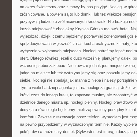
na okres świąteczny oraz zimowy by nas przyjąć. Noclegi w gór
zróżnicowane, albowiem są to lub domki, lub też większe pensjon
przybywają ludzie ze zróżnicowanych środowisk. Nie brakuje noc
każda miejscowość chociażby Krynica Górska ma swój hotel. Najle
wyjeżdżać, dzięki czemu będziemy poprawniej zorientowani gdzie
śpi.|Zdecydowana większość z nas kocha praktyczne klimaty, k
wyłącznie w wybranych miejscach. Noclegi potrafimy łapać nad mo
ofert. Dlatego również jeżeli o dużo wcześniej planujemy daleki po
wcześniej sobie zaklepać. Nie zawsze jednak jest miejsce wolne
jadąc na miejsce lub też wstrzymujemy się oraz poszukujemy dale
siebie. Noclegi nie spadają jak manna z nieba i należy porządnie 
Tym o wiele bardziej nagonka jest na noclegi za granicą. Jeżeli w
krótki czas do innego kraju, to zapewne musimy się zaopatrzyć 
dzielnice danego miasta np. noclegi pieniny. Noclegi prawidłowo
decyzją a równolegle będziemy mieli zapewniony porządny klimat 
komfortu. Zawsze z rezerwacją przez telefon, wymogiem jest częś
na pewno przybędziemy w wyznaczonym terminie. Każdy wybiera p
pokój, dwa a może cały domek.|Sylwester jest imprą, zdarzającą s