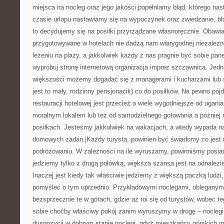
miejsca na nocleg oraz jego jakości popełniamy błąd, którego na
czasie urlopu nastawiamy się na wypoczynek oraz zwiedzanie, bł
to decydujemy się na posiłki przyrządzane własnoręcznie. Obawia
przygotowywane w hotelach nie dadzą nam wiarygodnej niezależn
leżeniu na plaży, a jakkolwiek każdy z nas pragnie być sobie pa
wypróbuj stronę internetową organizacja imprez szczawnica. Jed
większości możemy dogadać się z managerami i kucharzami lub s
jest to mały, rodzinny pensjonacik) co do posiłków. Na pewno pó
restauracji hotelowej jest przecież o wiele wygodniejsze od ugani
moralnym lokalem lub też od samodzielnego gotowania a później 
posiłkach. Jesteśmy jakkolwiek na wakacjach, a wtedy wypada 
domowych zadań.|Każdy turysta, powinien być świadomy co jest 
podróżowaniu. W zależności na ile wyruszamy, powinniśmy posiada
jedziemy tylko z drugą połówką, większa szansa jest na odnalezi
Inaczej jest kiedy tak właściwie jedziemy z większą paczką ludzi,
pomyśleć o tym uprzednio. Przykładowymi noclegami, obleganym
bezsprzecznie te w górach, gdzie aż roi się od turystów, wobec t
sobie choćby właściwy pokój zanim wyruszymy w drogę – noclegi
dyspozycji w dobrym stanie noclegi, gdyż mieszkańcy górskich m