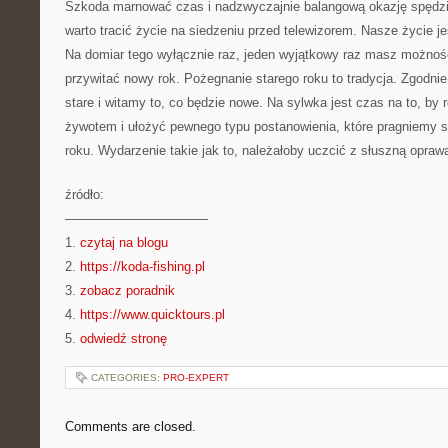
Szkoda marnować czas i nadzwyczajnie balangową okazję spędzić
warto tracić życie na siedzeniu przed telewizorem. Nasze życie j
Na domiar tego wyłącznie raz, jeden wyjątkowy raz masz możnoś
przywitać nowy rok. Pożegnanie starego roku to tradycja. Zgodnie
stare i witamy to, co będzie nowe. Na sylwka jest czas na to, b
żywotem i ułożyć pewnego typu postanowienia, które pragniemy 
roku. Wydarzenie takie jak to, należałoby uczcić z słuszną opraw
źródło:
———————————
1.
czytaj na blogu
2.
https://koda-fishing.pl
3.
zobacz poradnik
4.
https://www.quicktours.pl
5.
odwiedź stronę
CATEGORIES:
PRO-EXPERT
Comments are closed.