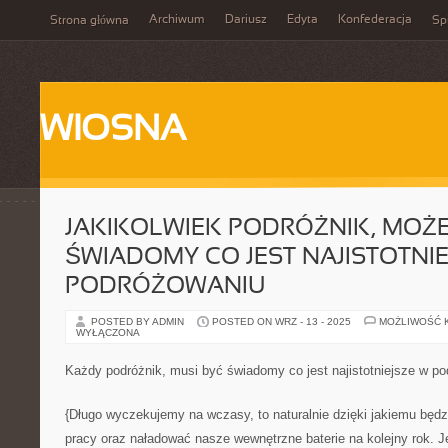
Archiwum
Dariusz
Edyta
Konfederacja
Strona główna
Spi
WIOSNA
JAKIKOLWIEK PODRÓŻNIK, MOŻE
ŚWIADOMY CO JEST NAJISTOTNIE
PODRÓŻOWANIU
POSTED BY ADMIN
POSTED ON WRZ - 13 - 2025
MOŻLIWOŚĆ 
WYŁĄCZONA
Każdy podróżnik, musi być świadomy co jest najistotniejsze w p
{Długo wyczekujemy na wczasy, to naturalnie dzięki jakiemu będ
pracy oraz naładować nasze wewnętrzne baterie na kolejny rok. 