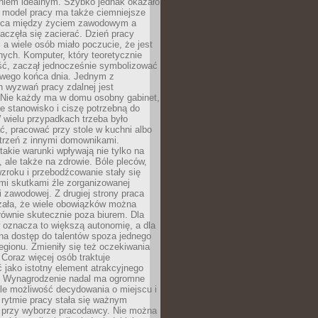
aniem idealnym. Szybko jednak okazało
y model pracy ma także ciemniejsze
nica między życiem zawodowym a
częła się zacierać. Dzień pracy
, a wiele osób miało poczucie, że jest
nych. Komputer, który teoretycznie
ść, zaczął jednocześnie symbolizować
iwego końca dnia. Jednym z
 wyzwań pracy zdalnej jest
. Nie każdy ma w domu osobny gabinet,
 stanowisko i ciszę potrzebną do
 wielu przypadkach trzeba było
, pracować przy stole w kuchni albo
strzeń z innymi domownikami.
takie warunki wpływają nie tylko na
 ale także na zdrowie. Bóle pleców,
zroku i przebodźcowanie stały się
i skutkami źle zorganizowanej
 zawodowej. Z drugiej strony praca
zała, że wiele obowiązków można
ównie skutecznie poza biurem. Dla
 oznacza to większą autonomię, a dla
na dostęp do talentów spoza jednego
egionu. Zmieniły się też oczekiwania
Coraz więcej osób traktuje
 jako istotny element atrakcyjnego
a. Wynagrodzenie nadal ma ogromne
le możliwość decydowania o miejscu i
 rytmie pracy stała się ważnym
przy wyborze pracodawcy. Nie można