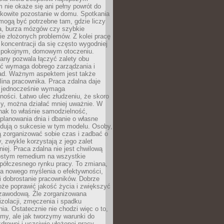
 nie okaże się ani pełny powrót do
ałkowite pozostanie w domu. Spotkania
mogą być potrzebne tam, gdzie liczy
ja, burza mózgów czy szybkie
e złożonych problemów. Z kolei pracę
oncentracji da się często wygodniej
pokojnym, domowym otoczeniu.
any pozwala łączyć zalety obu
oć wymaga dobrego zarządzania i
ad. Ważnym aspektem jest także
ina pracownika. Praca zdalna daje
e jednocześnie wymaga
ności. Łatwo ulec złudzeniu, że skoro
rzy, można działać mniej uważnie. W
nak to właśnie samodzielność,
planowania dnia i dbanie o własne
ydują o sukcesie w tym modelu. Osoby,
ią zorganizować sobie czas i zadbać o
y, zwykle korzystają z jego zalet
niej. Praca zdalna nie jest chwilową
ostym remedium na wszystkie
półczesnego rynku pracy. To zmiana,
a nowego myślenia o efektywności,
i dobrostanie pracowników. Dobrze
że poprawić jakość życia i zwiększyć
 zawodową. Źle zorganizowana
izolacji, zmęczenia i spadku
a. Ostatecznie nie chodzi więc o to,
my, ale jak tworzymy warunki do
drowej i uczciwie ułożonej pracy.