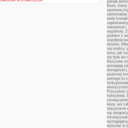
 ZAWODOWY W STOMATOLOGII
jednak pomin
Biuro, mimo 
spontaniczn
nieformalne
wiele konta
zaplanowanyc
naturalność,
wspólnoty. 
problem z wd
współpracow
ekranie. Wła
się analizy, 
temu, jak m
nie była ani
Kluczowe sta
pomagają za
dostępności,
pisemnej ko
wolnego to n
funkcjonowan
elastyczność
Przyszłość 
hybrydowa. 
rozwiązaniem
biura, ani c
stacjonarne 
się integrac
rozwiązywani
wymagającą k
wykonać w s