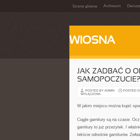
Archiwum
Darius
Strona główna
WIOSNA
JAK ZADBAĆ O 
SAMOPOCZUCIE
POSTED BY ADMIN
POSTED ON
WYŁĄCZONA
W jakim miejscu można kupić sporo
Ciągle garnitury są na czasie. Oc
garnitury to już przeżytek. I wła
tekście odnośnie garniturów. Zwł