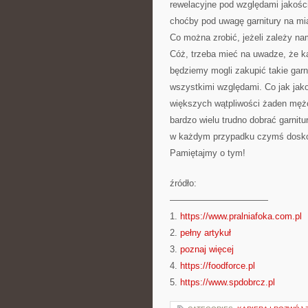
rewelacyjne pod względami jakości
choćby pod uwagę garnitury na mia
Co można zrobić, jeżeli zależy na
Cóż, trzeba mieć na uwadze, że ka
będziemy mogli zakupić takie garn
wszystkimi względami. Co jak jak
większych wątpliwości żaden mężc
bardzo wielu trudno dobrać garnit
w każdym przypadku czymś doskona
Pamiętajmy o tym!
źródło:
———————————
1.
https://www.pralniafoka.com.pl
2.
pełny artykuł
3.
poznaj więcej
4.
https://foodforce.pl
5.
https://www.spdobrcz.pl