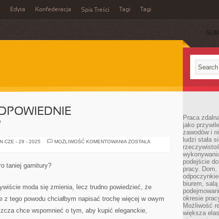
z
Edyta
Konfederacja
Tagi
Tagi
Spis Treści
SUB
ODPOWIEDNIE
Praca zdaln
?
jako przywil
zawodów i ni
ludzi stała
JAK
 CZE - 29 - 2025
MOŻLIWOŚĆ KOMENTOWANIA
ZOSTAŁA
rzeczywistoś
ZADBAĆ
O
wykonywania
ODPOWIEDNIE
podejście do
SAMOPOCZUCIE?
 taniej garnitury?
pracy. Dom, 
odpoczynkiem
biurem, salą
zywiście moda się zmienia, lecz trudno powiedzieć, że
podejmowani
okresie prac
śnie z tego powodu chciałbym napisać trochę więcej w owym
Możliwość r
aszcza chce wspomnieć o tym, aby kupić eleganckie,
większa ela