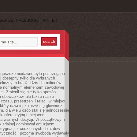
SCRIBE
FACEBOOK
TWITTER
a jeszcze niedawno była postrzegana
ej dostępny tylko dla wybranych
elicznych branż. Dziś dla milionów
 się normalnym elementem zawodowej
ci. Zmienił się nie tylko sposób
 obowiązków, ale także nasze
 czasu, przestrzeni i relacji w miejscu
który dawniej kojarzył się głównie z
, dla wielu osób stał się jednocześnie
 konferencyjną i miejscem
a ważnych decyzji. W początkowym
y zdalnej dominował entuzjazm.
ezygnacji z codziennych dojazdów,
styczność i pozorna swoboda wydawały