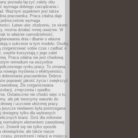
any pozwala łączyć zalety obu
oć wymaga dobrego zarządzania i
ad. Ważnym aspektem jest także
ina pracownika. Praca zdalna daje
e jednocześnie wymaga
ności. Łatwo ulec złudzeniu, że skoro
rzy, można działać mniej uważnie. W
nak to właśnie samodzielność,
planowania dnia i dbanie o własne
ydują o sukcesie w tym modelu. Osoby,
ią zorganizować sobie czas i zadbać o
y, zwykle korzystają z jego zalet
niej. Praca zdalna nie jest chwilową
ostym remedium na wszystkie
półczesnego rynku pracy. To zmiana,
a nowego myślenia o efektywności,
i dobrostanie pracowników. Dobrze
że poprawić jakość życia i zwiększyć
 zawodową. Źle zorganizowana
izolacji, zmęczenia i spadku
a. Ostatecznie nie chodzi więc o to,
my, ale jak tworzymy warunki do
drowej i uczciwie ułożonej pracy.
a jeszcze niedawno była postrzegana
ej dostępny tylko dla wybranych
elicznych branż. Dziś dla milionów
 się normalnym elementem zawodowej
ci. Zmienił się nie tylko sposób
 obowiązków, ale także nasze
 czasu, przestrzeni i relacji w miejscu