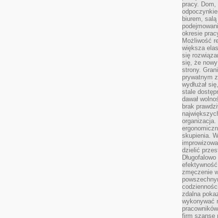
pracy. Dom, 
odpoczynkiem
biurem, salą
podejmowani
okresie prac
Możliwość r
większa ela
się rozwiąz
się, że now
strony. Gra
prywatnym za
wydłużał się
stale dostęp
dawał wolno
brak prawdz
największych
organizacja
ergonomiczne
skupienia. W
improwizować
dzielić prze
Długofalowo 
efektywność,
zmęczenie w
powszechnym
codzienności
zdalna poka
wykonywać r
pracowników
firm szansę 