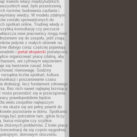
ąć kwestii relacji międzyludzkich.
wszystkich wad, było przestrzenią
ych rozmów, budowania zaufania i
j wymiany wiedzy. W modelu zdalnym
któw zostało sprowadzonych do
h spotkań online. Trudniej wtedy o
 szybką konsultację czy poczucie
Zwłaszcza nowi pracownicy mogą mieć
rożeniem się do zespołu, jeśli znają
ników jedynie z małych okienek na
śnie dlatego coraz częściej pojawiają
poradniki i
portal ekspercki
poświęcony
ądrze organizować pracę zdalną, aby
 chaosem, ani cyfrowym więzieniem.
je się tworzenie zasad, które
chować równowagę. Godziny
 rozsądna liczba spotkań, kultura
munikacji i poszanowanie czasu
ie drobiazgi, lecz fundament zdrowego
ia. Bez nich nawet najlepiej brzmiąca
 może przerodzić się w przeciążenie.
pracy prawdopodobnie będzie
Dla wielu zespołów najlepszym
 nie okaże się ani pełny powrót do
ałkowite pozostanie w domu. Spotkania
mogą być potrzebne tam, gdzie liczy
ja, burza mózgów czy szybkie
e złożonych problemów. Z kolei pracę
oncentracji da się często wygodniej
pokojnym, domowym otoczeniu.