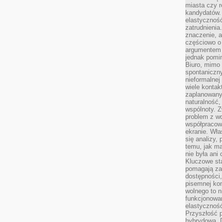
miasta czy r
kandydatów. 
elastyczność
zatrudnieni
znaczenie, a
częściowo o
argumentem 
jednak pomin
Biuro, mimo 
spontaniczn
nieformalne
wiele konta
zaplanowanyc
naturalność,
wspólnoty. 
problem z wd
współpracow
ekranie. Wła
się analizy, 
temu, jak m
nie była ani
Kluczowe sta
pomagają za
dostępności,
pisemnej ko
wolnego to n
funkcjonowan
elastyczność
Przyszłość 
hybrydowa. 