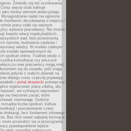
egionu. Zmieniły się też oczekiwania
Coraz więcej osób traktuje
 jako istotny element atrakcyjnego
a. Wynagrodzenie nadal ma ogromne
le możliwość decydowania o miejscu i
 rytmie pracy stała się ważnym
przy wyborze pracodawcy. Nie można
ąć kwestii relacji międzyludzkich.
wszystkich wad, było przestrzenią
ych rozmów, budowania zaufania i
j wymiany wiedzy. W modelu zdalnym
któw zostało sprowadzonych do
h spotkań online. Trudniej wtedy o
 szybką konsultację czy poczucie
Zwłaszcza nowi pracownicy mogą mieć
rożeniem się do zespołu, jeśli znają
ników jedynie z małych okienek na
śnie dlatego coraz częściej pojawiają
poradniki i
portal ekspercki
poświęcony
ądrze organizować pracę zdalną, aby
 chaosem, ani cyfrowym więzieniem.
je się tworzenie zasad, które
chować równowagę. Godziny
 rozsądna liczba spotkań, kultura
munikacji i poszanowanie czasu
ie drobiazgi, lecz fundament zdrowego
ia. Bez nich nawet najlepiej brzmiąca
 może przerodzić się w przeciążenie.
pracy prawdopodobnie będzie
Dla wielu zespołów najlepszym