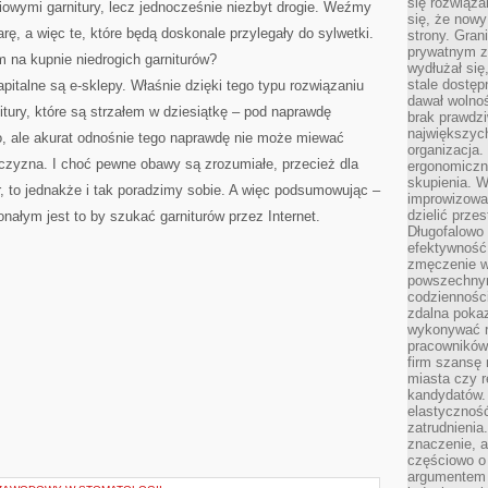
się rozwiąz
owymi garnitury, lecz jednocześnie niezbyt drogie. Weźmy
się, że now
rę, a więc te, które będą doskonale przylegały do sylwetki.
strony. Gra
prywatnym za
m na kupnie niedrogich garniturów?
wydłużał się
stale dostęp
pitalne są e-sklepy. Właśnie dzięki tego typu rozwiązaniu
dawał wolno
itury, które są strzałem w dziesiątkę – pod naprawdę
brak prawdz
największych
o, ale akurat odnośnie tego naprawdę nie może miewać
organizacja
zyzna. I choć pewne obawy są zrozumiałe, przecież dla
ergonomiczne
skupienia. W
ur, to jednakże i tak poradzimy sobie. A więc podsumowując –
improwizować
dzielić prze
łym jest to by szukać garniturów przez Internet.
Długofalowo 
efektywność,
zmęczenie w
powszechnym
codzienności
zdalna poka
wykonywać r
pracowników
firm szansę 
miasta czy r
kandydatów. 
elastyczność
zatrudnieni
znaczenie, a
częściowo o
argumentem 