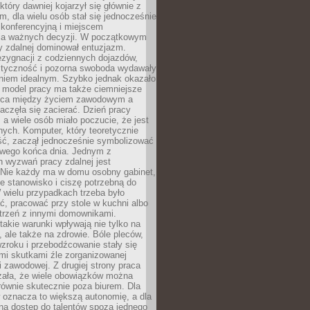
który dawniej kojarzył się głównie z
, dla wielu osób stał się jednocześnie
 konferencyjną i miejscem
a ważnych decyzji. W początkowym
y zdalnej dominował entuzjazm.
ezygnacji z codziennych dojazdów,
styczność i pozorna swoboda wydawały
aniem idealnym. Szybko jednak okazało
y model pracy ma także ciemniejsze
nica między życiem zawodowym a
częła się zacierać. Dzień pracy
, a wiele osób miało poczucie, że jest
nych. Komputer, który teoretycznie
ść, zaczął jednocześnie symbolizować
iwego końca dnia. Jednym z
 wyzwań pracy zdalnej jest
. Nie każdy ma w domu osobny gabinet,
 stanowisko i ciszę potrzebną do
 wielu przypadkach trzeba było
, pracować przy stole w kuchni albo
strzeń z innymi domownikami.
takie warunki wpływają nie tylko na
 ale także na zdrowie. Bóle pleców,
zroku i przebodźcowanie stały się
i skutkami źle zorganizowanej
 zawodowej. Z drugiej strony praca
zała, że wiele obowiązków można
ównie skutecznie poza biurem. Dla
 oznacza to większą autonomię, a dla
na dostęp do talentów spoza jednego