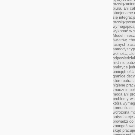
rozwiązaniem
biura, ani c
stacjonarne 
się integrac
rozwiązywani
wymagającą k
wykonać w s
Model miesz
światów, ch
jasnych zas
samodyscypl
wolność, al
odpowiedzial
nikt nie pat
praktyce jed
umiejętność 
granice dec
które potraf
higienę prac
znacznie peł
modą ani pr
problemy ws
która wymag
komunikacji 
wdrożona mo
satysfakcję
prowadzi do 
zaangażowani
skąd pracuje
sensownej, z