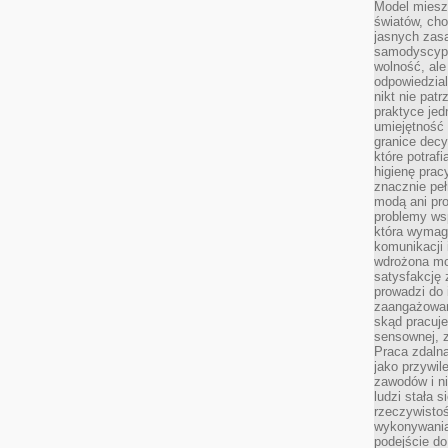
Model miesz
światów, ch
jasnych zas
samodyscypl
wolność, al
odpowiedzial
nikt nie pat
praktyce jed
umiejętność 
granice dec
które potraf
higienę prac
znacznie peł
modą ani pr
problemy ws
która wymag
komunikacji 
wdrożona mo
satysfakcję
prowadzi do 
zaangażowani
skąd pracuje
sensownej, z
Praca zdaln
jako przywil
zawodów i ni
ludzi stała
rzeczywistoś
wykonywania
podejście do