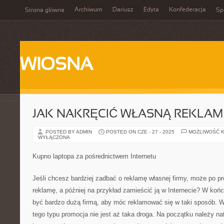
Archiwum
Dariusz
Edyta
Konfederacja
Strona główna
Spi
WIOSNA
JAK NAKRĘCIĆ WŁASNĄ REKLAM
POSTED BY ADMIN
POSTED ON CZE - 27 - 2025
MOŻLIWOŚĆ 
WYŁĄCZONA
Kupno laptopa za pośrednictwem Internetu
Jeśli chcesz bardziej zadbać o reklamę własnej firmy, może po p
reklamę, a później na przykład zamieścić ją w Internecie? W końc
być bardzo dużą firmą, aby móc reklamować się w taki sposób. W
tego typu promocja nie jest aż taka droga. Na początku należy n