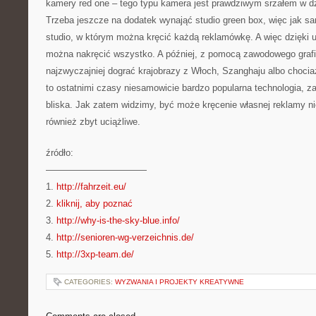
kamery red one – tego typu kamera jest prawdziwym srzałem w dz
Trzeba jeszcze na dodatek wynająć studio green box, więc jak s
studio, w którym można kręcić każdą reklamówkę. A więc dzięki 
można nakręcić wszystko. A później, z pomocą zawodowego grafi
najzwyczajniej dograć krajobrazy z Włoch, Szanghaju albo choc
to ostatnimi czasy niesamowicie bardzo popularna technologia, z
bliska. Jak zatem widzimy, być może kręcenie własnej reklamy nie 
również zbyt uciążliwe.
źródło:
———————————
1.
http://fahrzeit.eu/
2.
kliknij, aby poznać
3.
http://why-is-the-sky-blue.info/
4.
http://senioren-wg-verzeichnis.de/
5.
http://3xp-team.de/
CATEGORIES:
WYZWANIA I PROJEKTY KREATYWNE