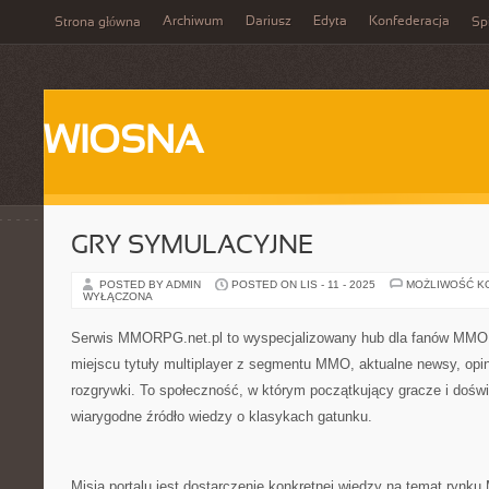
Archiwum
Dariusz
Edyta
Konfederacja
Strona główna
Spi
WIOSNA
GRY SYMULACYJNE
POSTED BY ADMIN
POSTED ON LIS - 11 - 2025
MOŻLIWOŚĆ K
WYŁĄCZONA
Serwis MMORPG.net.pl to wyspecjalizowany hub dla fanów MMOR
miejscu tytuły multiplayer z segmentu MMO, aktualne newsy, opini
rozgrywki. To społeczność, w którym początkujący gracze i dośw
wiarygodne źródło wiedzy o klasykach gatunku.
Misją portalu jest dostarczenie konkretnej wiedzy na temat ryn