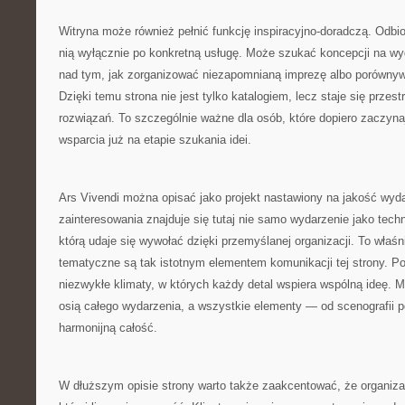
Witryna może również pełnić funkcję inspiracyjno-doradczą. Odbi
nią wyłącznie po konkretną usługę. Może szukać koncepcji na wy
nad tym, jak zorganizować niezapomnianą imprezę albo porównyw
Dzięki temu strona nie jest tylko katalogiem, lecz staje się przes
rozwiązań. To szczególnie ważne dla osób, które dopiero zaczynaj
wsparcia już na etapie szukania idei.
Ars Vivendi można opisać jako projekt nastawiony na jakość wy
zainteresowania znajduje się tutaj nie samo wydarzenie jako techn
którą udaje się wywołać dzięki przemyślanej organizacji. To właśn
tematyczne są tak istotnym elementem komunikacji tej strony. P
niezwykłe klimaty, w których każdy detal wspiera wspólną ideę. M
osią całego wydarzenia, a wszystkie elementy — od scenografii p
harmonijną całość.
W dłuższym opisie strony warto także zaakcentować, że organizac