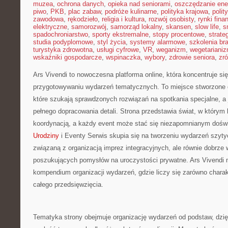
muzea
,
ochrona danych
,
opieka nad seniorami
,
oszczędzanie ener
piwo
,
PKB
,
plac zabaw
,
podróże kulinarne
,
polityka krajowa
,
polit
zawodowa
,
rękodzieło
,
religia i kultura
,
rozwój osobisty
,
rynki fin
elektryczne
,
samorozwój
,
samorząd lokalny
,
skansen
,
slow life
,
s
spadochroniarstwo
,
sporty ekstremalne
,
stopy procentowe
,
strate
studia podyplomowe
,
styl życia
,
systemy alarmowe
,
szkolenia br
turystyka zdrowotna
,
usługi cyfrowe
,
VR
,
weganizm
,
wegetariani
wskaźniki gospodarcze
,
wspinaczka
,
wybory
,
zdrowie seniora
,
zr
Ars Vivendi to nowoczesna platforma online, która koncentruje się
przygotowywaniu wydarzeń tematycznych. To miejsce stworzone dla
które szukają sprawdzonych rozwiązań na spotkania specjalne, a
pełnego dopracowania detali. Strona przedstawia świat, w którym
koordynacją, a każdy event może stać się niezapomnianym doś
Urodziny
i Eventy Serwis skupia się na tworzeniu wydarzeń szytyc
związaną z organizacją imprez integracyjnych, ale równie dobrze 
poszukujących pomysłów na uroczystości prywatne. Ars Vivendi 
kompendium organizacji wydarzeń, gdzie liczy się zarówno charakt
całego przedsięwzięcia.
Tematyka strony obejmuje organizację wydarzeń od podstaw, dzi