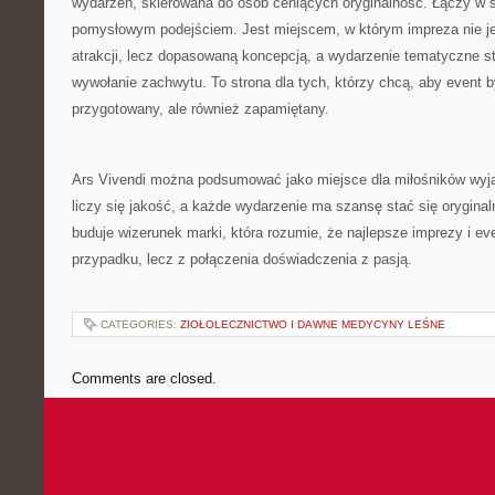
wydarzeń, skierowana do osób ceniących oryginalność. Łączy w so
pomysłowym podejściem. Jest miejscem, w którym impreza nie 
atrakcji, lecz dopasowaną koncepcją, a wydarzenie tematyczne s
wywołanie zachwytu. To strona dla tych, którzy chcą, aby event b
przygotowany, ale również zapamiętany.
Ars Vivendi można podsumować jako miejsce dla miłośników wyj
liczy się jakość, a każde wydarzenie ma szansę stać się oryginal
buduje wizerunek marki, która rozumie, że najlepsze imprezy i ev
przypadku, lecz z połączenia doświadczenia z pasją.
CATEGORIES:
ZIOŁOLECZNICTWO I DAWNE MEDYCYNY LEŚNE
Comments are closed.