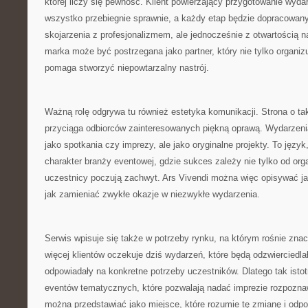
której liczy się pewność. Klient powierzający przygotowanie wyda
wszystko przebiegnie sprawnie, a każdy etap będzie dopracowany
skojarzenia z profesjonalizmem, ale jednocześnie z otwartością 
marka może być postrzegana jako partner, który nie tylko organiz
pomaga stworzyć niepowtarzalny nastrój.
Ważną rolę odgrywa tu również estetyka komunikacji. Strona o tak
przyciąga odbiorców zainteresowanych piękną oprawą. Wydarzeni
jako spotkania czy imprezy, ale jako oryginalne projekty. To język
charakter branży eventowej, gdzie sukces zależy nie tylko od orga
uczestnicy poczują zachwyt. Ars Vivendi można więc opisywać jak
jak zamieniać zwykłe okazje w niezwykłe wydarzenia.
Serwis wpisuje się także w potrzeby rynku, na którym rośnie znac
więcej klientów oczekuje dziś wydarzeń, które będą odzwierciedla
odpowiadały na konkretne potrzeby uczestników. Dlatego tak istot
eventów tematycznych, które pozwalają nadać imprezie rozpoznaw
można przedstawiać jako miejsce, które rozumie tę zmianę i odp