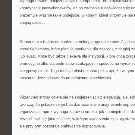
wymaga bowiem połączenia wielu kompetencji: od projektowania 
koordynację podwykonawców, aż po zadbanie o doświadczenie uc
prezentuje właśnie takie podejście, w którym klient otrzymuje nie 
spójną całość.
Strona może trafiać do bardzo szerokiej grupy odbiorców. Z jednej
przedsiębiorstwa, które planują spotkanie dla zespołu, z drugiej 
jubileusz. Może być także ciekawa dla instytucji, które chcą zor
promocyjne albo dla podmiotów szukających sposobu na wyróżnie
nietypowy event. Tego rodzaju elastyczność pokazuje, że witryn
obszarze, lecz odpowiada na odmienne oczekiwania.
Wizerunek strony opiera się na skojarzeniach z elegancją, ale j
twórczą. To połączenie jest bardzo ważne w branży eventowej, p
organizacja imprez wymaga zarówno smaku, jak i umiejętności dzi
Vivendi jawi się jako miejsce, w którym wydarzenia zyskują stara
ale przy tym pozostają praktycznie dopracowane.