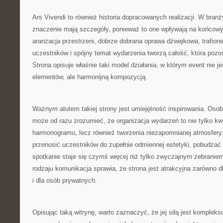
Ars Vivendi to również historia dopracowanych realizacji. W bra
znaczenie mają szczegóły, ponieważ to one wpływają na końcowy
aranżacja przestrzeni, dobrze dobrana oprawa dźwiękowa, trafio
uczestników i spójny temat wydarzenia tworzą całość, która pozo
Strona opisuje właśnie taki model działania, w którym event nie
elementów, ale harmonijną kompozycją.
Ważnym atutem takiej strony jest umiejętność inspirowania. Oso
może od razu zrozumieć, że organizacja wydarzeń to nie tylko kwes
harmonogramu, lecz również tworzenia niezapomnianej atmosfer
przenosić uczestników do zupełnie odmiennej estetyki, pobudzać 
spotkanie staje się czymś więcej niż tylko zwyczajnym zebranie
rodzaju komunikacja sprawia, że strona jest atrakcyjna zarówno d
i dla osób prywatnych.
Opisując taką witrynę, warto zaznaczyć, że jej siłą jest komplek