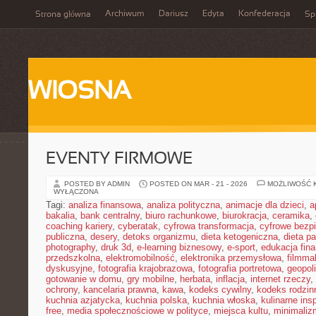
Archiwum
Dariusz
Edyta
Konfederacja
Strona główna
Spi
WIOSNA
EVENTY FIRMOWE
POSTED BY ADMIN
POSTED ON MAR - 21 - 2026
MOŻLIWOŚĆ 
WYŁĄCZONA
Tagi:
analiza finansowa
,
analiza polityczna
,
animacje dla dzieci
,
a
bakalia
,
bank centralny
,
biuro rachunkowe
,
biurokracja
,
ceramika
,
coaching kariery
,
cyberatak
,
cyfrowa transformacja
,
cyfrowe bezp
publiczna
,
desery
,
detoks organizmu
,
dieta ketogeniczna
,
dieta pa
photography
,
druk 3d
,
e-learning biznesowy
,
e-sport
,
edukacja fin
przedszkolna
,
elektromobilność
,
elektronika przemysłowa
,
filmma
dyskusyjne
,
fotografia krajobrazowa
,
fotografia portretowa
,
geopol
gotowanie w domu
,
gry mobilne
,
herbata
,
inflacja
,
internet rzeczy
,
ochrony
,
kancelaria prawna
,
kawa
,
kodeks cywilny
,
kodeks rodzin
kuchnia azjatycka
,
kuchnia polska
,
kuchnia włoska
,
kulinarne insp
free
,
media społecznościowe w polityce
,
miejsca kultu
,
minimaliz