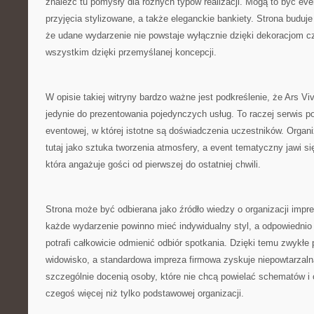
znaleźć tu pomysły dla różnych typów realizacji. Mogą to być eve
przyjęcia stylizowane, a także eleganckie bankiety. Strona buduje
że udane wydarzenie nie powstaje wyłącznie dzięki dekoracjom cz
wszystkim dzięki przemyślanej koncepcji.
W opisie takiej witryny bardzo ważne jest podkreślenie, że Ars Vi
jedynie do prezentowania pojedynczych usług. To raczej serwis 
eventowej, w której istotne są doświadczenia uczestników. Organ
tutaj jako sztuka tworzenia atmosfery, a event tematyczny jawi się
która angażuje gości od pierwszej do ostatniej chwili.
Strona może być odbierana jako źródło wiedzy o organizacji imprez
każde wydarzenie powinno mieć indywidualny styl, a odpowiedni
potrafi całkowicie odmienić odbiór spotkania. Dzięki temu zwykłe 
widowisko, a standardowa impreza firmowa zyskuje niepowtarzaln
szczególnie docenią osoby, które nie chcą powielać schematów i
czegoś więcej niż tylko podstawowej organizacji.