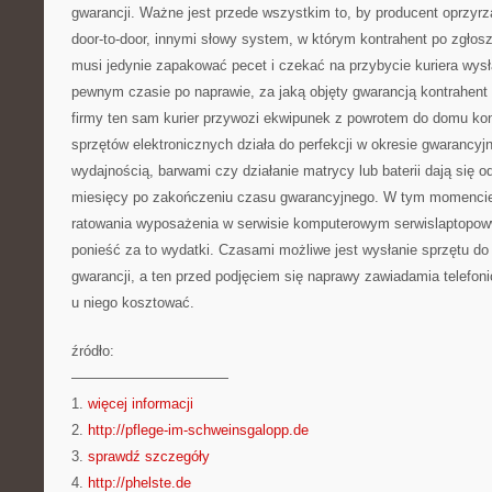
gwarancji. Ważne jest przede wszystkim to, by producent oprzyr
door-to-door, innymi słowy system, w którym kontrahent po zgłosz
musi jedynie zapakować pecet i czekać na przybycie kuriera wys
pewnym czasie po naprawie, za jaką objęty gwarancją kontrahent 
firmy ten sam kurier przywozi ekwipunek z powrotem do domu ko
sprzętów elektronicznych działa do perfekcji w okresie gwarancyj
wydajnością, barwami czy działanie matrycy lub baterii dają się 
miesięcy po zakończeniu czasu gwarancyjnego. W tym momencie 
ratowania wyposażenia w serwisie komputerowym serwislaptopoww
ponieść za to wydatki. Czasami możliwe jest wysłanie sprzętu do
gwarancji, a ten przed podjęciem się naprawy zawiadamia telefoni
u niego kosztować.
źródło:
———————————
1.
więcej informacji
2.
http://pflege-im-schweinsgalopp.de
3.
sprawdź szczegóły
4.
http://phelste.de