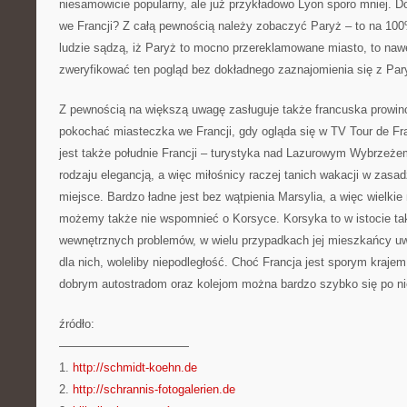
niesamowicie popularny, ale już przykładowo Lyon sporo mniej. Do
we Francji? Z całą pewnością należy zobaczyć Paryż – to na 10
ludzie sądzą, iż Paryż to mocno przereklamowane miasto, to nawet
zweryfikować ten pogląd bez dokładnego zaznajomienia się z Pa
Z pewnością na większą uwagę zasługuje także francuska prowi
pokochać miasteczka we Francji, gdy ogląda się w TV Tour de Fr
jest także południe Francji – turystyka nad Lazurowym Wybrzeże
rodzaju elegancją, a więc miłośnicy raczej tanich wakacji w zasa
miejsce. Bardzo ładne jest bez wątpienia Marsylia, a więc wielkie
możemy także nie wspomnieć o Korsyce. Korsyka to w istocie ta
wewnętrznych problemów, w wielu przypadkach jej mieszkańcy uwa
dla nich, woleliby niepodległość. Choć Francja jest sporym krajem
dobrym autostradom oraz kolejom można bardzo szybko się po ni
źródło:
———————————
1.
http://schmidt-koehn.de
2.
http://schrannis-fotogalerien.de