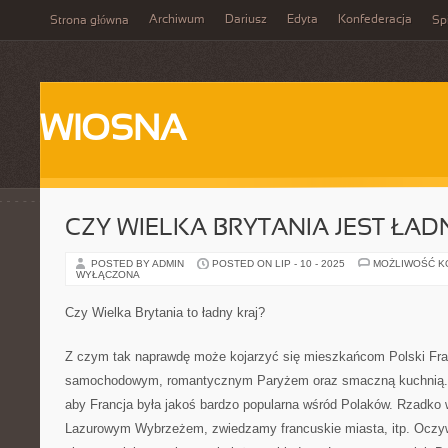
Archiwum
Dariusz
Edyta
Konfederacja
Strona główna
Spi
WIOSNA
CZY WIELKA BRYTANIA JEST ŁA
POSTED BY ADMIN
POSTED ON LIP - 10 - 2025
MOŻLIWOŚĆ 
WYŁĄCZONA
Czy Wielka Brytania to ładny kraj?
Z czym tak naprawdę może kojarzyć się mieszkańcom Polski Fr
samochodowym, romantycznym Paryżem oraz smaczną kuchnią. J
aby Francja była jakoś bardzo popularna wśród Polaków. Rzadk
Lazurowym Wybrzeżem, zwiedzamy francuskie miasta, itp. Oczyw