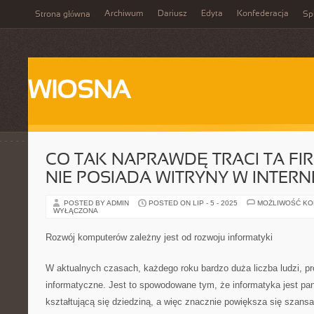
Archiwum
Dariusz
Edyta
Konfederacja
Strona główna
Spi
WIOSNA
CO TAK NAPRAWDĘ TRACI TA FI
NIE POSIADA WITRYNY W INTERN
POSTED BY ADMIN
POSTED ON LIP - 5 - 2025
MOŻLIWOŚĆ K
WYŁĄCZONA
Rozwój komputerów zależny jest od rozwoju informatyki
W aktualnych czasach, każdego roku bardzo duża liczba ludzi, pr
informatyczne. Jest to spowodowane tym, że informatyka jest pa
kształtującą się dziedziną, a więc znacznie powiększa się szansa