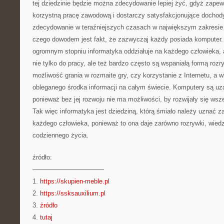
tej dziedzinie będzie można zdecydowanie lepiej żyć, gdyż zape
korzystną pracę zawodową i dostarczy satysfakcjonujące dochod
zdecydowanie w teraźniejszych czasach w największym zakresie 
czego dowodem jest fakt, że zazwyczaj każdy posiada komputer. 
ogromnym stopniu informatyka oddziałuje na każdego człowieka, 
nie tylko do pracy, ale też bardzo często są wspaniałą formą rozry
możliwość grania w rozmaite gry, czy korzystanie z Internetu, a w
obleganego środka informacji na całym świecie. Komputery są uza
ponieważ bez jej rozwoju nie ma możliwości, by rozwijały się wsz
Tak więc informatyka jest dziedziną, którą śmiało należy uznać za
każdego człowieka, ponieważ to ona daje zarówno rozrywki, wiedz
codziennego życia.
źródło:
———————————
1.
https://skupien-meble.pl
2.
https://ssksauxilium.pl
3.
źródło
4.
tutaj