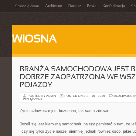
Archiwum
Dariusz
Edyta
Konfederacja
Strona główna
Spi
WIOSNA
BRANŻA SAMOCHODOWA JEST 
DOBRZE ZAOPATRZONA WE WSZ
POJAZDY
POSTED BY ADMIN
POSTED ON SIE - 16 - 2025
MOŻLIWOŚĆ 
WYŁĄCZONA
Życie człowiecze jest bezcenne, tak samo zdrowie
Jeżeli się jest kierowcą samochodu należy pamiętać o tym, że jeśl
liczy się tylko życie nasze, niemniej jednak również osób, jakie 