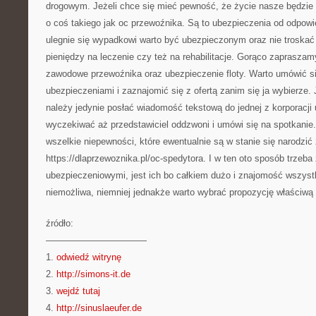
drogowym. Jeżeli chce się mieć pewność, że życie nasze będzie
o coś takiego jak oc przewoźnika. Są to ubezpieczenia od odpowie
ulegnie się wypadkowi warto być ubezpieczonym oraz nie troskać s
pieniędzy na leczenie czy też na rehabilitacje. Gorąco zaprasza
zawodowe przewoźnika oraz ubezpieczenie floty. Warto umówić si
ubezpieczeniami i zaznajomić się z ofertą zanim się ja wybierze. 
należy jedynie posłać wiadomość tekstową do jednej z korporacji
wyczekiwać aż przedstawiciel oddzwoni i umówi się na spotkanie.
wszelkie niepewności, które ewentualnie są w stanie się narodzi
https://dlaprzewoznika.pl/oc-spedytora. I w ten oto sposób trzeba
ubezpieczeniowymi, jest ich bo całkiem dużo i znajomość wszystk
niemożliwa, niemniej jednakże warto wybrać propozycję właściwą
źródło:
———————————
1.
odwiedź witrynę
2.
http://simons-it.de
3.
wejdź tutaj
4.
http://sinuslaeufer.de