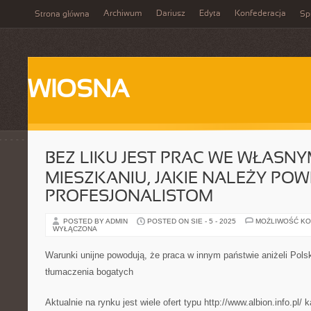
Archiwum
Dariusz
Edyta
Konfederacja
Strona główna
Spi
WIOSNA
BEZ LIKU JEST PRAC WE WŁASN
MIESZKANIU, JAKIE NALEŻY POW
PROFESJONALISTOM
POSTED BY ADMIN
POSTED ON SIE - 5 - 2025
MOŻLIWOŚĆ K
WYŁĄCZONA
Warunki unijne powodują, że praca w innym państwie aniżeli Pols
tłumaczenia bogatych
Aktualnie na rynku jest wiele ofert typu http://www.albion.info.pl/