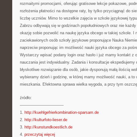
rozmaitymi promocjami, oferując gratisowe lekcje pokazowe, podr
rozłożenia płatności na dostępne raty, by tylko przyciągnąć do si
liczbę uczniów. Mimo to wszelkie zajęcia w szkole językowej typ
Zabrzu odbywają się w godzinach popołudniowych oraz nie każd
okazję sobie pozwolić na naukę języka obcego w takiej szkole. I na
zaciekawionych osób szkoły językowe proponujące Nauka Niemi
naprzeciw proponując im możliwość nauki języka obcego za pośre
Wystarczy wpisać podany login oraz hasło i już mamy kontakt z o
nauczania jest indywidualny. Zadania i konsultacje ekspediujemy 
błyskotliwe rozwiązanie dla osób, jakie dysponują małą ilością w
wybieramy dzień i godzinę, w której mamy możliwość nauki, a t
mieszkania. Efektowna sprawa wielka wygoda, a przy tym oszcz
źródło:
———————————
1.
http://kuehlgefrierkombination-sparsam.de
2.
http://kulturfoto-lieser.de
3.
http://kunstundkoestlich.de
4.
przeczytaj więcej