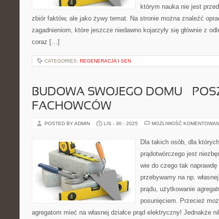
którym nauka nie jest prze
zbiór faktów, ale jako żywy temat. Na stronie można znaleźć op
zagadnieniom, które jeszcze niedawno kojarzyły się głównie z odle
coraz […]
CATEGORIES:
REGENERACJA I SEN
BUDOWA SWOJEGO DOMU – POS
FACHOWCÓW
POSTED BY ADMIN
LIS - 30 - 2025
MOŻLIWOŚĆ KOMENTOWAN
Dla takich osób, dla któryc
prądotwórczego jest niezb
wie do czego tak naprawdę 
przebywamy na np. własnej 
prądu, użytkowanie agregat
posunięciem. Przecież moż
agregatom mieć na własnej działce prąd elektryczny! Jednakże nik