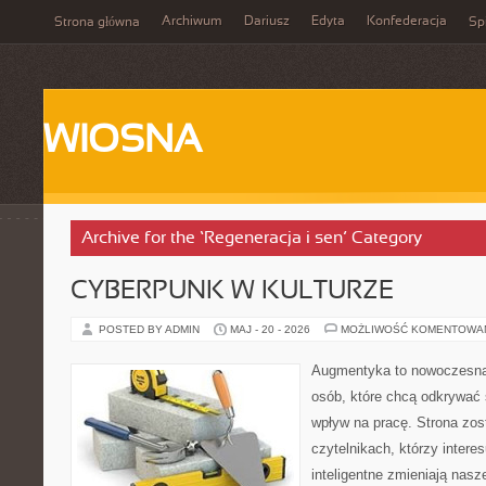
Archiwum
Dariusz
Edyta
Konfederacja
Strona główna
Spi
WIOSNA
Archive for the ‘Regeneracja i sen’ Category
CYBERPUNK W KULTURZE
POSTED BY ADMIN
MAJ - 20 - 2026
MOŻLIWOŚĆ KOMENTOWA
Augmentyka to nowoczesna 
osób, które chcą odkrywać ś
wpływ na pracę. Strona zos
czytelnikach, którzy intere
inteligentne zmieniają nasz