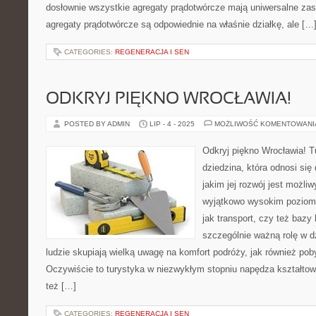
dosłownie wszystkie agregaty prądotwórcze mają uniwersalne zas
agregaty prądotwórcze są odpowiednie na właśnie działkę, ale […
CATEGORIES:
REGENERACJA I SEN
ODKRYJ PIĘKNO WROCŁAWIA!
POSTED BY ADMIN
LIP - 4 - 2025
MOŻLIWOŚĆ KOMENTOWAN
Odkryj piękno Wrocławia! T
dziedzina, która odnosi się
jakim jej rozwój jest możliw
wyjątkowo wysokim poziomi
jak transport, czy też bazy 
szczególnie ważną rolę w d
ludzie skupiają wielką uwagę na komfort podróży, jak również po
Oczywiście to turystyka w niezwykłym stopniu napędza kształtow
też […]
CATEGORIES:
REGENERACJA I SEN