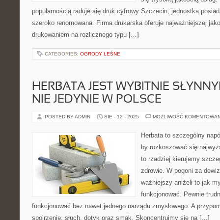
popularnością raduje się druk cyfrowy Szczecin, jednostka posiada
szeroko renomowana. Firma drukarska oferuje najważniejszej jako
drukowaniem na rozlicznego typu […]
CATEGORIES:
OGRODY LEŚNE
HERBATA JEST WYBITNIE SŁYNN
NIE JEDYNIE W POLSCE
POSTED BY ADMIN
SIE - 12 - 2025
MOŻLIWOŚĆ KOMENTOWA
Herbata to szczególny napó
by rozkoszować się najwyż
to rzadziej kierujemy szcz
zdrowie. W pogoni za dewizą
ważniejszy aniżeli to jak m
funkcjonować. Pewnie trudn
funkcjonować bez nawet jednego narządu zmysłowego. A przypomni
spojrzenie, słuch, dotyk oraz smak. Skoncentrujmy się na […]