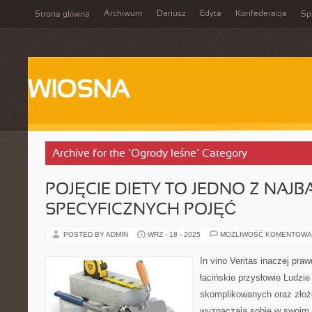
Archiwum
Dariusz
Edyta
Konfederacja
Strona główna
Spi
WIOSNA
Archive for the ‘Ogrody leśne’ Category
POJĘCIE DIETY TO JEDNO Z NAJB
SPECYFICZNYCH POJĘĆ
POSTED BY ADMIN
WRZ - 18 - 2025
MOŻLIWOŚĆ KOMENTOWA
In vino Veritas inaczej pra
łacińskie przysłowie Ludzie
skomplikowanych oraz zło
wyznaczają sobie w swoim 