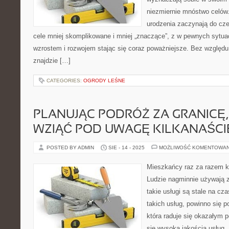
niezmiernie mnóstwo celów.
urodzenia zaczynają do cze
cele mniej skomplikowane i mniej „znaczące”, z w pewnych sytua
wzrostem i rozwojem stając się coraz poważniejsze. Bez względ
znajdzie […]
CATEGORIES:
OGRODY LEŚNE
PLANUJĄC PODRÓŻ ZA GRANICĘ,
WZIĄĆ POD UWAGĘ KILKANAŚCIE
POSTED BY ADMIN
SIE - 14 - 2025
MOŻLIWOŚĆ KOMENTOWA
Mieszkańcy raz za razem ko
Ludzie nagminnie używają z 
takie usługi są stale na cz
takich usług, powinno się p
która raduje się okazałym 
się wysoką jakością usług.