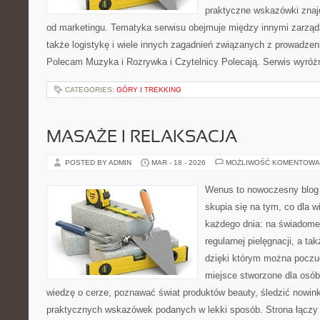
praktyczne wskazówki znajd
od marketingu. Tematyka serwisu obejmuje między innymi zarząd
także logistykę i wiele innych zagadnień związanych z prowadze
Polecam Muzyka i Rozrywka i Czytelnicy Polecają. Serwis wyróżn
CATEGORIES:
GÓRY I TREKKING
MASAŻE I RELAKSACJA
POSTED BY ADMIN
MAR - 18 - 2026
MOŻLIWOŚĆ KOMENTOWA
Wenus to nowoczesny blog 
skupia się na tym, co dla w
każdego dnia: na świadomej
regularnej pielęgnacji, a t
dzięki którym można poczuć 
miejsce stworzone dla osób
wiedzę o cerze, poznawać świat produktów beauty, śledzić nowink
praktycznych wskazówek podanych w lekki sposób. Strona łączy