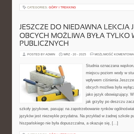
CATEGORIES:
GÓRY I TREKKING
JESZCZE DO NIEDAWNA LEKCJA
OBCYCH MOŻLIWA BYŁA TYLKO
PUBLICZNYCH
POSTED BY ADMIN
WRZ - 20 - 2025
MOŻLIWOŚĆ KOMENTOWA
Studnia oznaczana wąskoru
miejscu poziom wody w stu
wpływem ciśnienia Jeszcze
obcych możliwa była wyłącz
jako język obowiązujący. W
jak grzyby po deszczu zac
szkoły językowe, pasując na zapotrzebowanie rynków ogólnoświa
języków jest niezwykle przydatna. Na przykład w żadnej szkole p
hiszpańskiego nie była dopuszczalna, a okazuje się, […]