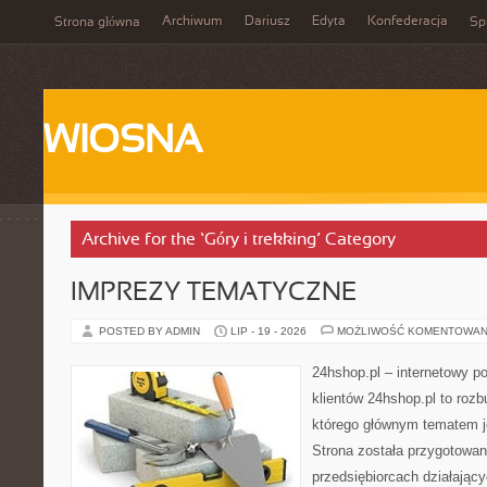
Archiwum
Dariusz
Edyta
Konfederacja
Strona główna
Spi
WIOSNA
Archive for the ‘Góry i trekking’ Category
IMPREZY TEMATYCZNE
POSTED BY ADMIN
LIP - 19 - 2026
MOŻLIWOŚĆ KOMENTOWAN
24hshop.pl – internetowy p
klientów 24hshop.pl to roz
którego głównym tematem j
Strona została przygotowan
przedsiębiorcach działający