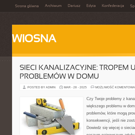
Archiwum
Dariusz
Edyta
Konfederacja
Strona główna
Spi
WIOSNA
SIECI KANALIZACYJNE: TROPEM
PROBLEMÓW W DOMU
POSTED BY ADMIN
MAR - 28 - 2025
MOŻLIWOŚĆ KOMENTOWA
Czy Twoje problemy z kanal
większego problemu w domu
problemów, które mogą pro
konsekwencji, jeśli nie zo
Dowiedz się więcej o sieci
naszym najnowszym artyku